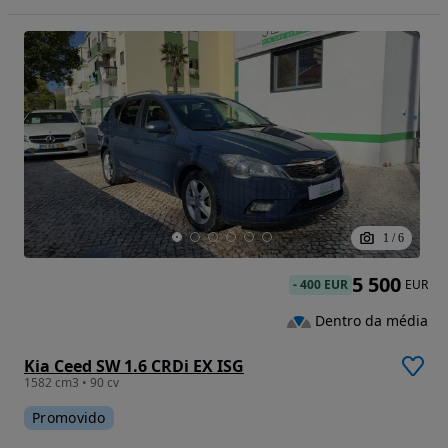
1
/
6
5 500
-
400 EUR
EUR
Dentro da média
Kia Ceed SW 1.6 CRDi EX ISG
1582 cm3 • 90 cv
Promovido