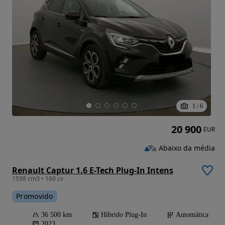
1
/
6
20 900
EUR
Abaixo da média
Renault Captur 1.6 E-Tech Plug-In Intens
1598 cm3 • 160 cv
Promovido
36 500 km
Híbrido Plug-In
Automática
2023