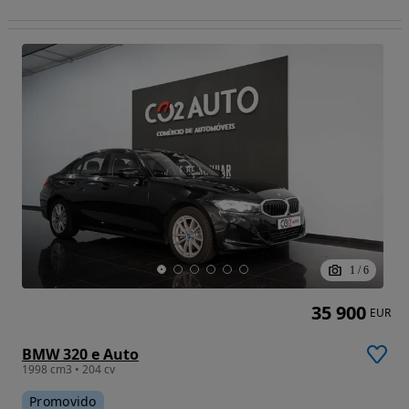
1
/
6
35 900
EUR
BMW 320 e Auto
1998 cm3 • 204 cv
Promovido