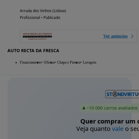
Arruda dos Vinhos (Lisboa)
Profissional • Publicado
Ver anúncios
AUTO RECTA DA FRESCA
Financiamento
Oficina
Chapa e Pintura
Lavagem
~10 000 carros avaliados
Quer comprar um c
Veja quanto
vale
o seu