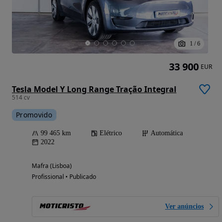
1
/
6
33 900
EUR
Tesla Model Y Long Range Tração Integral
514 cv
Promovido
99 465 km
Elétrico
Automática
2022
Mafra (Lisboa)
Profissional • Publicado
Ver anúncios