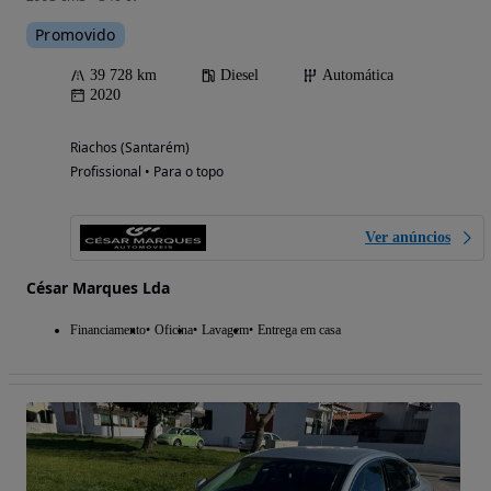
Promovido
39 728 km
Diesel
Automática
2020
Riachos (Santarém)
Profissional • Para o topo
Ver anúncios
César Marques Lda
Financiamento
Oficina
Lavagem
Entrega em casa