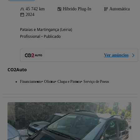
45 742 km
Híbrido Plug-In
Automática
2024
Pataias e Martingança (Leiria)
Profissional • Publicado
Ver anúncios
CO2Auto
Financiamento
Oficina
Chapa e Pintura
Serviço de Pneus