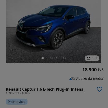
1
/
6
18 900
EUR
Abaixo da média
Renault Captur 1.6 E-Tech Plug-In Intens
1598 cm3 • 160 cv
Promovido