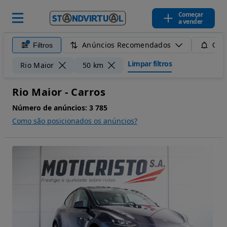
Começar
a vender
Anúncios Recomendados
Filtros
Guar
Limpar filtros
Rio Maior
50 km
Rio Maior - Carros
Número de anúncios:
3 785
Como são posicionados os anúncios?