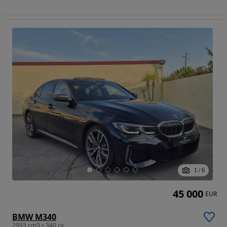
1
/
6
45 000
EUR
BMW M340
2993 cm3 • 340 cv