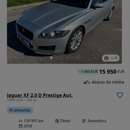
1
/
6
15 950
-
1 000 EUR
EUR
Abaixo da média
Jaguar XF 2.0 D Prestige Aut.
1999 cm3 • 163 cv
Promovido
159 995 km
Diesel
Automática
2018