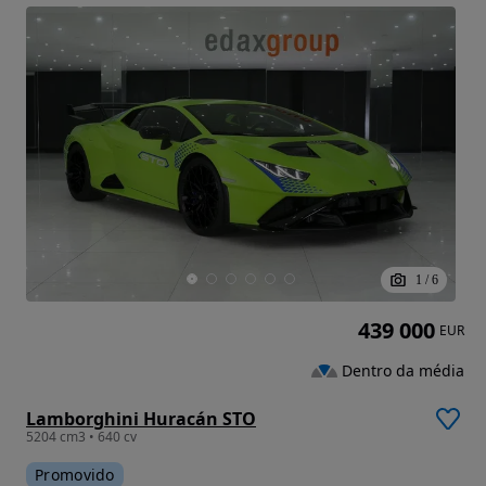
1
/
6
439 000
EUR
Dentro da média
Lamborghini Huracán STO
5204 cm3 • 640 cv
Promovido