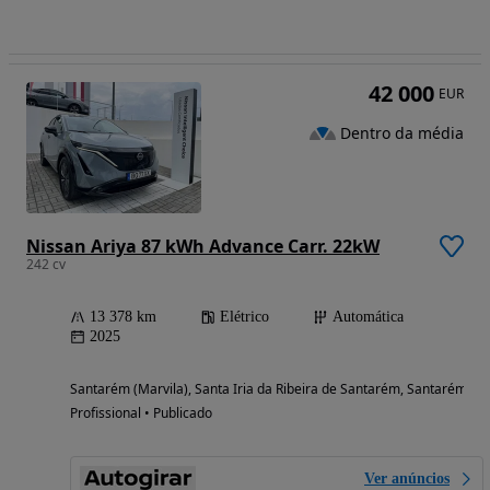
42 000
EUR
Dentro da média
Nissan Ariya 87 kWh Advance Carr. 22kW
242 cv
13 378 km
Elétrico
Automática
2025
Santarém (Marvila), Santa Iria da Ribeira de Santarém, Santarém (S
Profissional • Publicado
Ver anúncios