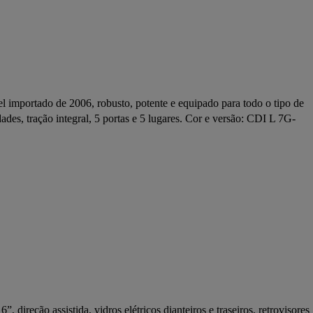
l importado de 2006, robusto, potente e equipado para todo o tipo de 
des, tração integral, 5 portas e 5 lugares. Cor e versão: CDI L 7G-
 direção assistida, vidros elétricos dianteiros e traseiros, retrovisores 