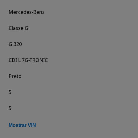
Mercedes-Benz
Classe G
G 320
CDI L 7G-TRONIC
Preto
5
5
Mostrar VIN