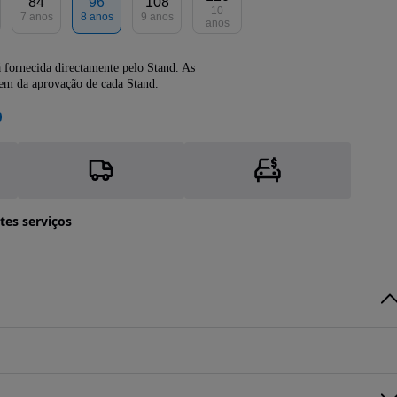
84
96
108
10
7 anos
8 anos
9 anos
anos
 fornecida directamente pelo Stand. As
dem da aprovação de cada Stand.
tes serviços