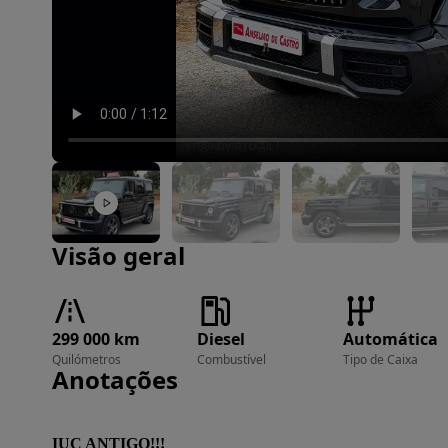
Imagem 1 de 22
Visão geral
299 000 km
Diesel
Automática
Quilómetros
Combustível
Tipo de Caixa
Anotações
IUC ANTIGO!!!