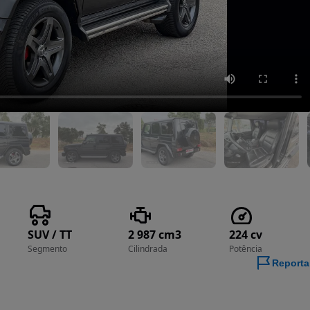
SUV / TT
2 987 cm3
224 cv
Segmento
Cilindrada
Potência
Reporta