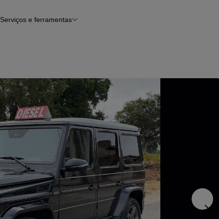
Serviços e ferramentas
Financiamento
Avaliar o meu carro
iamento
Serviço de check-up
Histórico do veículo
Notícias e artigos