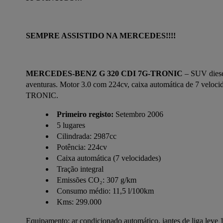
SEMPRE ASSISTIDO NA MERCEDES!!!!
MERCEDES-BENZ G 320 CDI 7G-TRONIC
 – SUV diese
aventuras. Motor 3.0 com 224cv, caixa automática de 7 velocida
TRONIC.
Primeiro registo:
Setembro 2006
5 lugares
Cilindrada: 2987cc
Potência: 224cv
Caixa automática (7 velocidades)
Tração integral
Emissões CO₂: 307 g/km
Consumo médio: 11,5 l/100km
Kms: 299.000
Equipamento: ar condicionado automático, jantes de liga leve 16”,