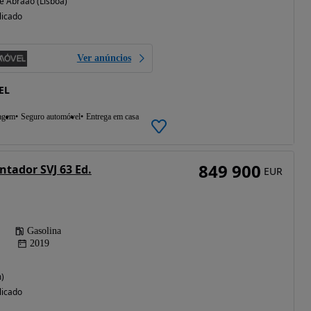
 Abraão (Lisboa)
licado
Ver anúncios
EL
agem
Seguro automóvel
Entrega em casa
849 900
tador SVJ 63 Ed.
EUR
Gasolina
2019
)
licado