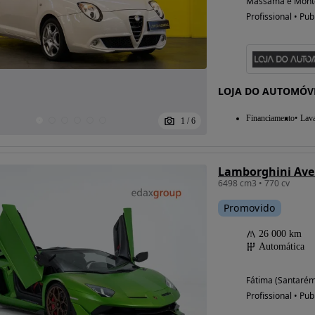
Massamá e Monte
Profissional • Pub
LOJA DO AUTOMÓV
Financiamento
Lav
1
/
6
Lamborghini Aven
6498 cm3 • 770 cv
Promovido
26 000 km
Automática
Fátima (Santarém
Profissional • Pub