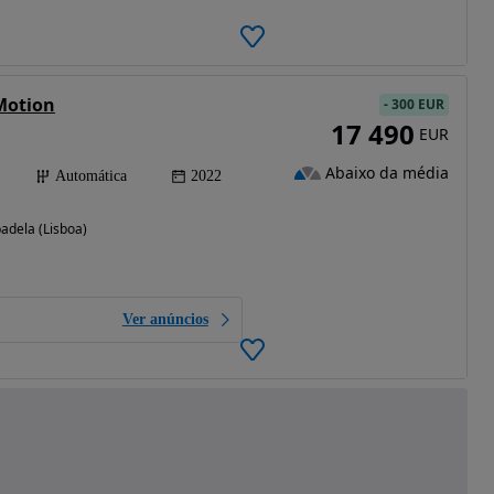
eMotion
-
300 EUR
17 490
EUR
Abaixo da média
Automática
2022
badela (Lisboa)
Ver anúncios