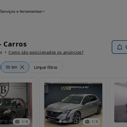
Serviços e ferramentas
Financiamento
Avaliar o meu carro
iamento
Serviço de check-up
Histórico do veículo
Notícias e artigos
- Carros
os
Como são posicionados os anúncios?
50 km
Limpar filtros
1
/
6
1
/
6