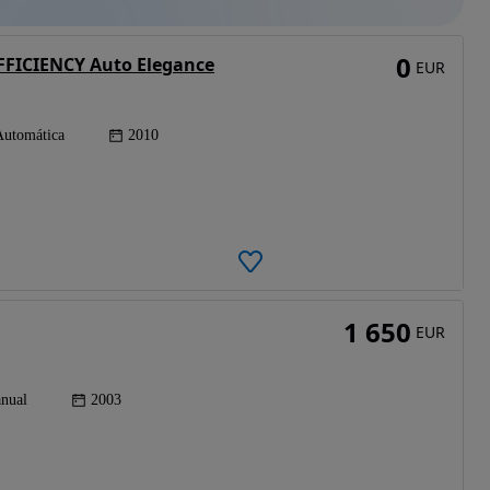
0
FFICIENCY Auto Elegance
EUR
Automática
2010
1 650
EUR
nual
2003