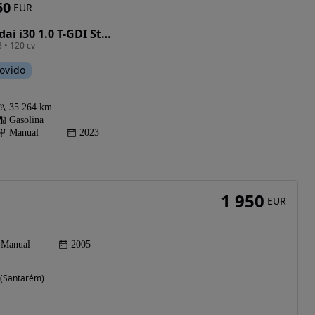
50
EUR
Hyundai i30 1.0 T-GDI Style Plus
 • 120 cv
ovido
35 264 km
Gasolina
Manual
2023
1 950
EUR
Manual
2005
l (Santarém)