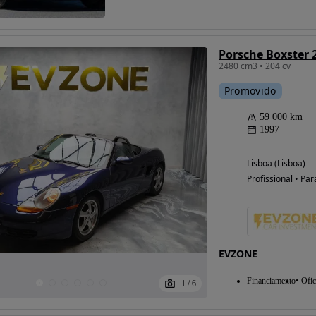
Porsche Boxster 2
Possibilidade de
2480 cm3 • 204 cv
financiamento
Promovido
59 000 km
1997
Lisboa (Lisboa)
Profissional • Par
EVZONE
Financiamento
Ofic
1
/
6