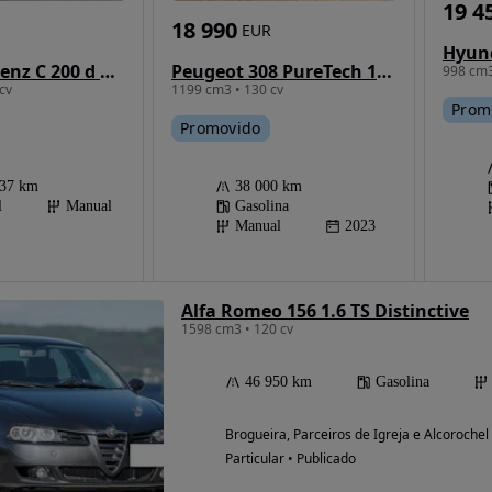
19 4
18 990
EUR
Mercedes-Benz C 200 d Station AMG Line
Peugeot 308 PureTech 130 Allure
998 cm3
cv
1199 cm3 • 130 cv
Prom
Promovido
837 km
38 000 km
l
Manual
Gasolina
Manual
2023
Alfa Romeo 156 1.6 TS Distinctive
1598 cm3 • 120 cv
46 950 km
Gasolina
Brogueira, Parceiros de Igreja e Alcoroche
Particular • Publicado