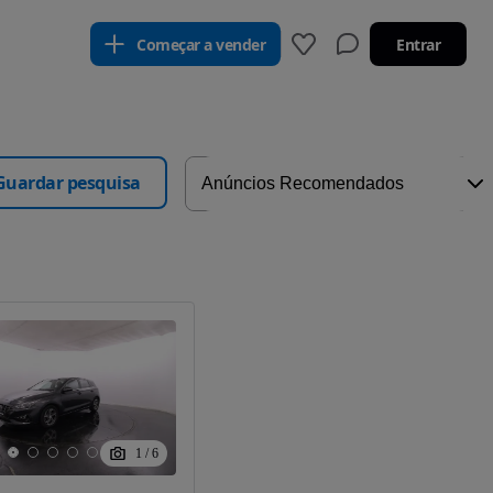
Começar a vender
Entrar
Guardar pesquisa
1
/
6