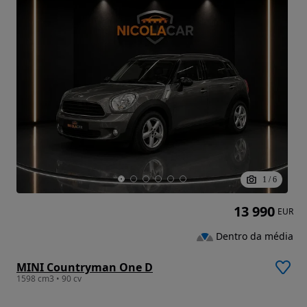
1
/
6
13 990
EUR
Dentro da média
MINI Countryman One D
1598 cm3 • 90 cv