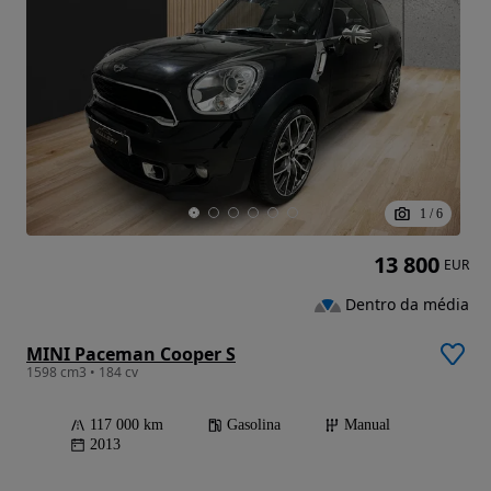
1
/
6
13 800
EUR
Dentro da média
MINI Paceman Cooper S
1598 cm3 • 184 cv
117 000 km
Gasolina
Manual
2013