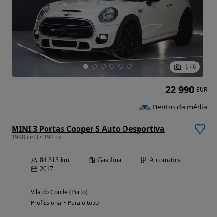
1
/
6
22 990
EUR
Dentro da média
MINI 3 Portas Cooper S Auto Desportiva
1998 cm3 • 192 cv
84 313 km
Gasolina
Automática
2017
Vila do Conde (Porto)
Profissional • Para o topo