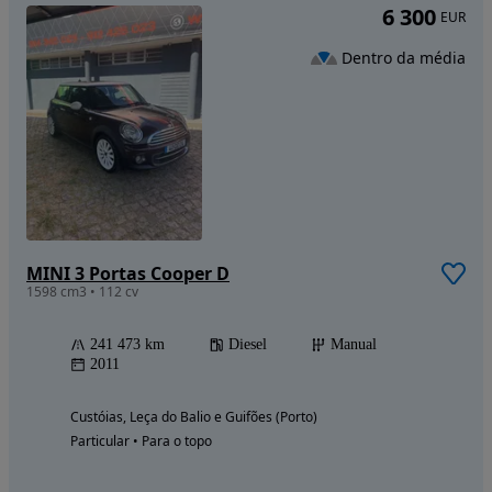
6 300
EUR
Dentro da média
MINI 3 Portas Cooper D
1598 cm3 • 112 cv
241 473 km
Diesel
Manual
2011
Custóias, Leça do Balio e Guifões (Porto)
Particular • Para o topo