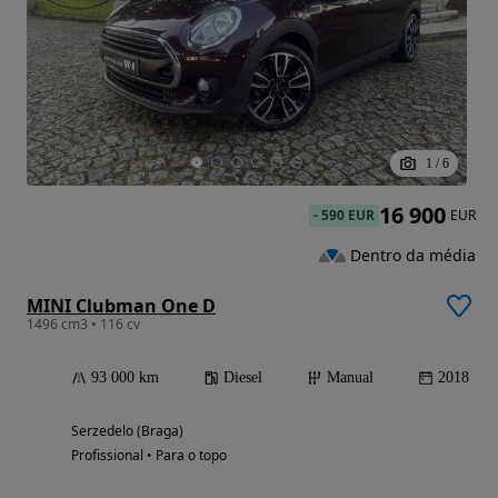
1
/
6
16 900
-
590 EUR
EUR
Dentro da média
MINI Clubman One D
1496 cm3 • 116 cv
93 000 km
Diesel
Manual
2018
Serzedelo (Braga)
Profissional • Para o topo