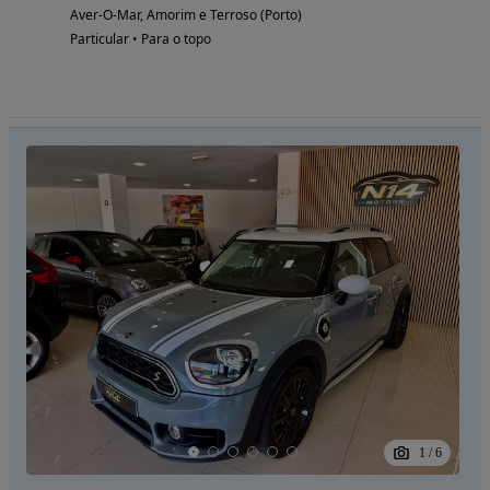
Aver-O-Mar, Amorim e Terroso (Porto)
Particular • Para o topo
1
/
6