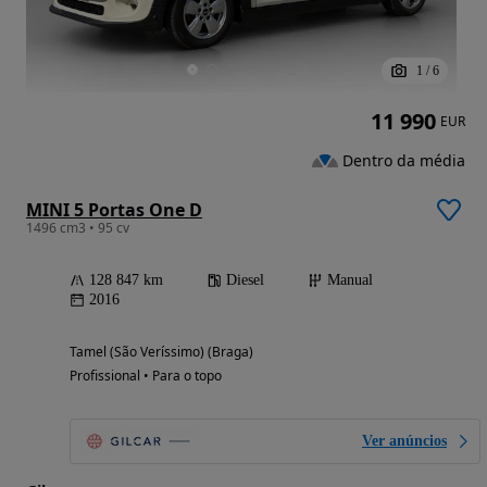
1
/
6
11 990
EUR
Dentro da média
MINI 5 Portas One D
1496 cm3 • 95 cv
128 847 km
Diesel
Manual
2016
Tamel (São Veríssimo) (Braga)
Profissional • Para o topo
Ver anúncios