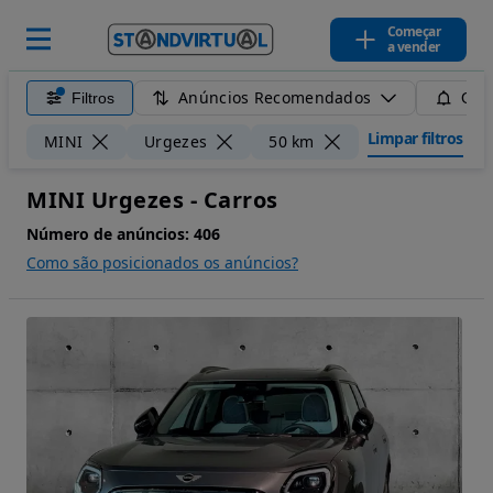
Começar
a vender
Anúncios Recomendados
Filtros
Guar
Limpar filtros
MINI
Urgezes
50 km
MINI Urgezes - Carros
Número de anúncios:
406
Como são posicionados os anúncios?