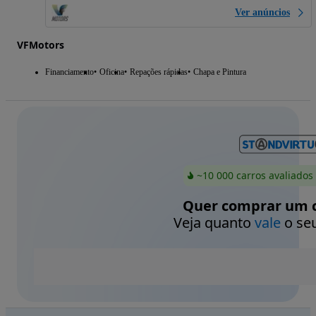
Ver anúncios
VFMotors
Financiamento
Oficina
Repações rápidas
Chapa e Pintura
~10 000 carros avaliados
Quer comprar um c
Veja quanto
vale
o seu