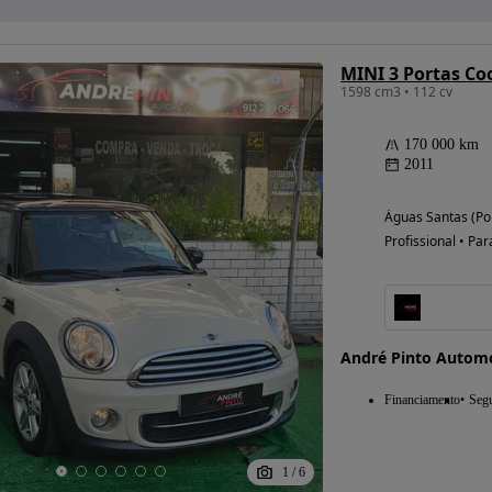
MINI 3 Portas Co
1598 cm3 • 112 cv
170 000 km
2011
Águas Santas (Po
Profissional • Par
André Pinto Autom
Financiamento
Seg
1
/
6