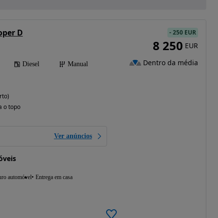
oper D
-
250 EUR
8 250
EUR
Dentro da média
Diesel
Manual
rto)
a o topo
Ver anúncios
óveis
uro automóvel
Entrega em casa