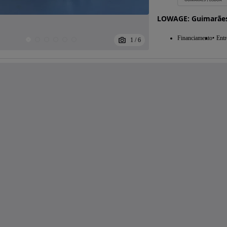
LOWAGE: Guimarães 
Financiamento
Entr
1
/
6