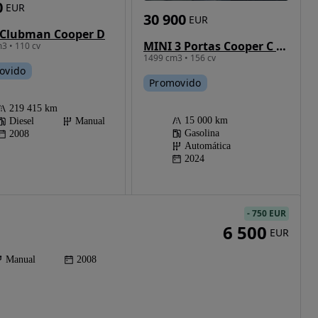
0
EUR
30 900
EUR
 Clubman Cooper D
MINI 3 Portas Cooper C Favoured S
3 • 110 cv
1499 cm3 • 156 cv
ovido
Promovido
219 415 km
15 000 km
Diesel
Manual
Gasolina
2008
Automática
2024
-
750 EUR
6 500
EUR
Manual
2008