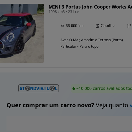
MINI 3 Portas John Cooper Works A
1998 cm3 • 231 cv
66 000 km
Gasolina
Aver-O-Mar, Amorim e Terroso (Porto)
Particular • Para o topo
~10 000 carros avaliados to
Quer comprar um carro novo?
Veja quanto