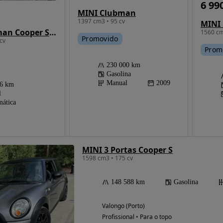
6 99
MINI Clubman
1397 cm3 • 95 cv
MINI
MINI Clubman Cooper SD Auto
1560 cm
Promovido
cv
Prom
230 000 km
Gasolina
Manual
2009
16 km
l
ática
MINI 3 Portas Cooper S
1598 cm3 • 175 cv
148 588 km
Gasolina
Valongo (Porto)
Profissional • Para o topo