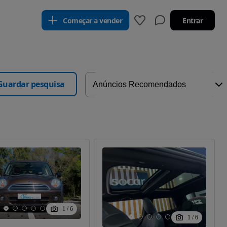
Começar a vender
Entrar
Guardar pesquisa
1
/
6
1
/
6