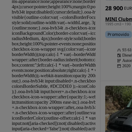
28 900
EUR
1995 cm3 • 190 
Promovido
93 6
Diese
Autom
2020