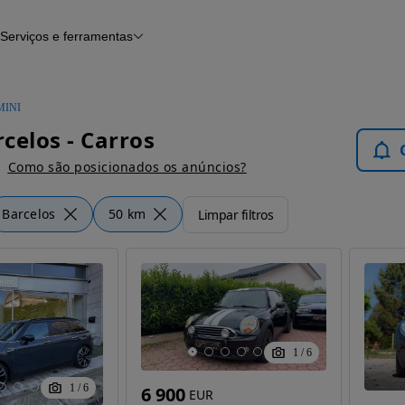
Serviços e ferramentas
Financiamento
Avaliar o meu carro
iamento
Serviço de check-up
Histórico do veículo
MINI
Notícias e artigos
celos - Carros
Como são posicionados os anúncios?
Barcelos
50 km
Limpar filtros
1
/
6
1
/
6
6 900
EUR