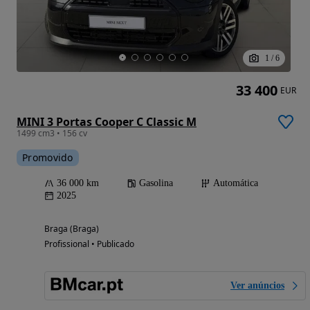
1
/
6
33 400
EUR
MINI 3 Portas Cooper C Classic M
1499 cm3 • 156 cv
Promovido
36 000 km
Gasolina
Automática
2025
Braga (Braga)
Profissional • Publicado
Ver anúncios