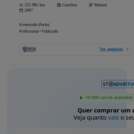
255 981 km
Gasolina
Manual
2007
Ermesinde (Porto)
Profissional • Publicado
Ver anúncios
~10 000 carros avaliados
Quer comprar um c
Veja quanto
vale
o seu