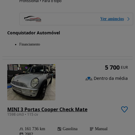
Profissional • Para o topo
Ver anúncios
Conquistador Automóvel
Financiamento
5 700
EUR
Dentro da média
MINI 3 Portas Cooper Check Mate
1598 cm3 • 115 cv
161 736 km
Gasolina
Manual
2002