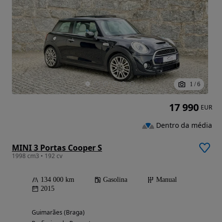
1
/
6
17 990
EUR
Dentro da média
MINI 3 Portas Cooper S
1998 cm3 • 192 cv
134 000 km
Gasolina
Manual
2015
Guimarães (Braga)