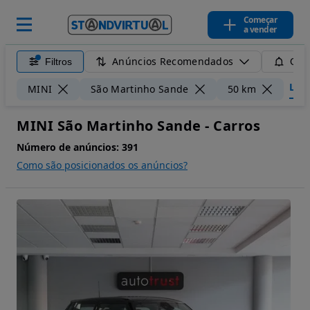
Começar
a vender
Anúncios Recomendados
Filtros
Guar
Limp
MINI
São Martinho Sande
50 km
MINI São Martinho Sande - Carros
Número de anúncios:
391
Como são posicionados os anúncios?