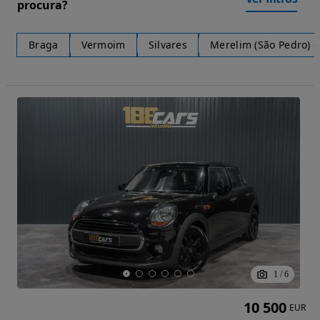
procura?
Braga
Vermoim
Silvares
Merelim (São Pedro) e
1
/
6
10 500
EUR