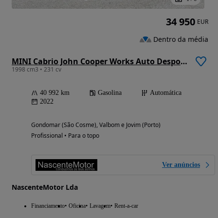
34 950
EUR
Dentro da média
MINI Cabrio John Cooper Works Auto Desportiva
1998 cm3 • 231 cv
40 992 km
Gasolina
Automática
2022
Gondomar (São Cosme), Valbom e Jovim (Porto)
Profissional • Para o topo
Ver anúncios
NascenteMotor Lda
Financiamento
Oficina
Lavagem
Rent-a-car