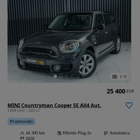
1
/
6
25 400
EUR
MINI Countryman Cooper SE All4 Aut.
1499 cm3 • 220 cv
Promovido
44 300 km
Híbrido Plug-In
Automática
2020