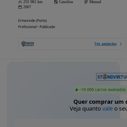
255 981 km
Gasolina
Manual
2007
Ermesinde (Porto)
Profissional • Publicado
Ver anúncios
~10 000 carros avaliados
Quer comprar um c
Veja quanto
vale
o seu