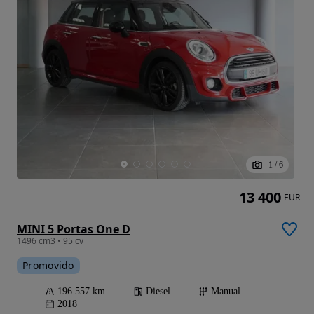
1
/
6
13 400
EUR
MINI 5 Portas One D
1496 cm3 • 95 cv
Promovido
196 557 km
Diesel
Manual
2018