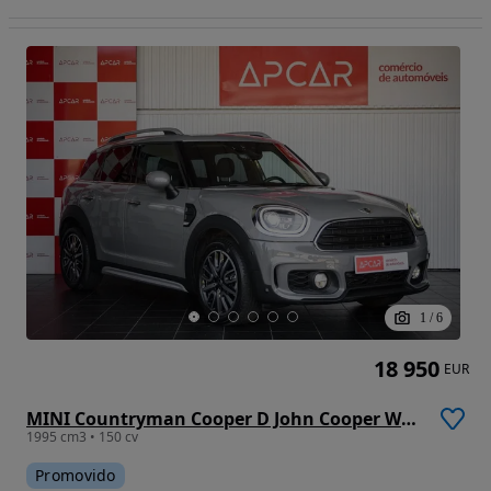
1
/
6
18 950
EUR
MINI Countryman Cooper D John Cooper Works
1995 cm3 • 150 cv
Promovido