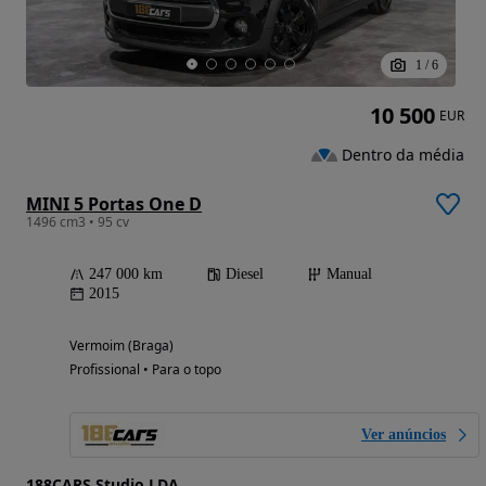
1
/
6
10 500
EUR
Dentro da média
MINI 5 Portas One D
1496 cm3 • 95 cv
247 000 km
Diesel
Manual
2015
Vermoim (Braga)
Profissional • Para o topo
Ver anúncios
188CARS Studio LDA