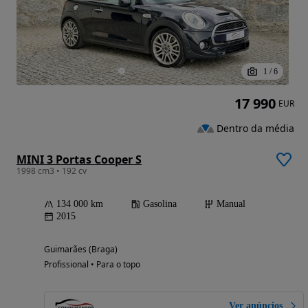
1
/
6
17 990
EUR
Dentro da média
MINI 3 Portas Cooper S
1998 cm3 • 192 cv
134 000 km
Gasolina
Manual
2015
Guimarães (Braga)
Profissional • Para o topo
Ver anúncios