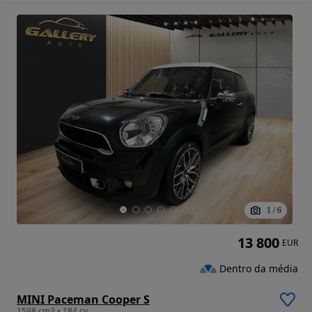
1
/
6
13 800
EUR
Dentro da média
MINI Paceman Cooper S
1598 cm3 • 184 cv