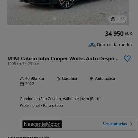
1
/
6
34 950
EUR
Dentro da média
MINI Cabrio John Cooper Works Auto Desportiva
1998 cm3 • 231 cv
40 992 km
Gasolina
Automática
2022
Gondomar (São Cosme), Valbom e Jovim (Porto)
Profissional • Para o topo
Ver anúncios