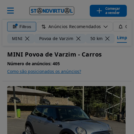
Começar
a vender
Anúncios Recomendados
Filtros
Guar
Limpar fi
MINI
Povoa de Varzim
50 km
MINI Povoa de Varzim - Carros
Número de anúncios:
405
Como são posicionados os anúncios?