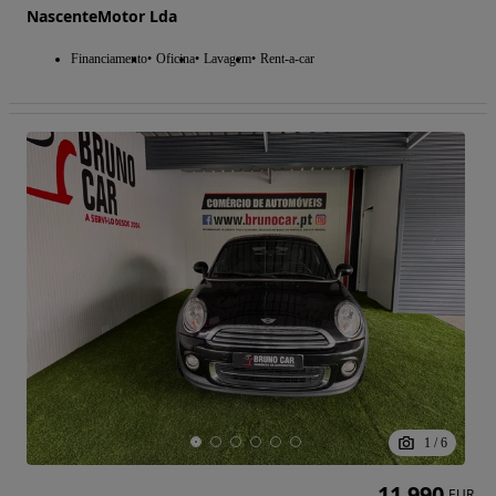
NascenteMotor Lda
Financiamento
Oficina
Lavagem
Rent-a-car
1
/
6
11 990
EUR