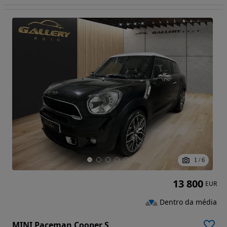
1
/
6
13 800
EUR
Dentro da média
MINI Paceman Cooper S