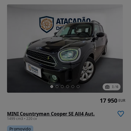
1
/
6
17 950
EUR
MINI Countryman Cooper SE All4 Aut.
1499 cm3 • 220 cv
Promovido