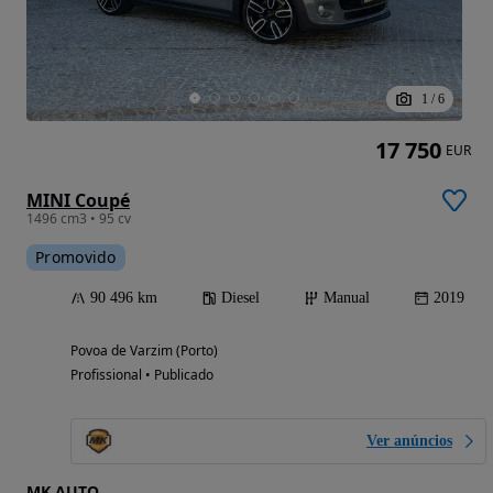
1
/
6
17 750
EUR
MINI Coupé
1496 cm3 • 95 cv
Promovido
90 496 km
Diesel
Manual
2019
Povoa de Varzim (Porto)
Profissional • Publicado
Ver anúncios
MK AUTO