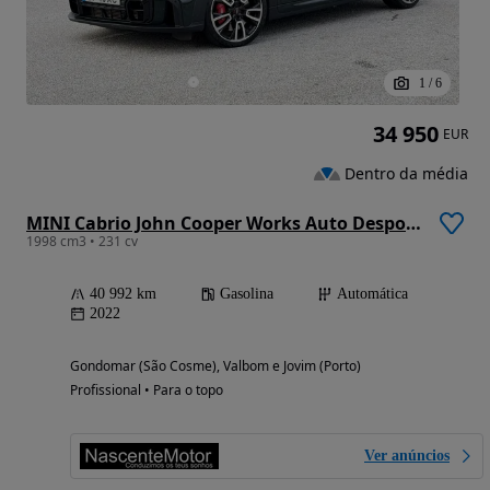
1
/
6
34 950
EUR
Dentro da média
MINI Cabrio John Cooper Works Auto Desportiva
1998 cm3 • 231 cv
40 992 km
Gasolina
Automática
2022
Gondomar (São Cosme), Valbom e Jovim (Porto)
Profissional • Para o topo
Ver anúncios