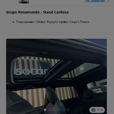
Ver anúncios
Grupo Rimamundo - Stand Cardoso
Financiamento
Oficina
Repações rápidas
Chapa e Pintura
1
/
6