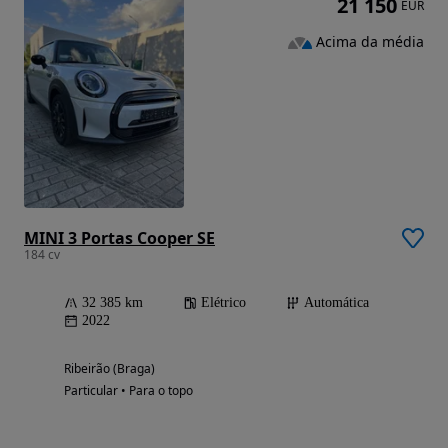
21 150
EUR
Acima da média
MINI 3 Portas Cooper SE
184 cv
32 385 km
Elétrico
Automática
2022
Ribeirão (Braga)
Particular • Para o topo