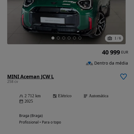
1
/
6
40 999
EUR
Dentro da média
MINI Aceman JCW L
258 cv
2 712 km
Elétrico
Automática
2025
Braga (Braga)
Profissional • Para o topo