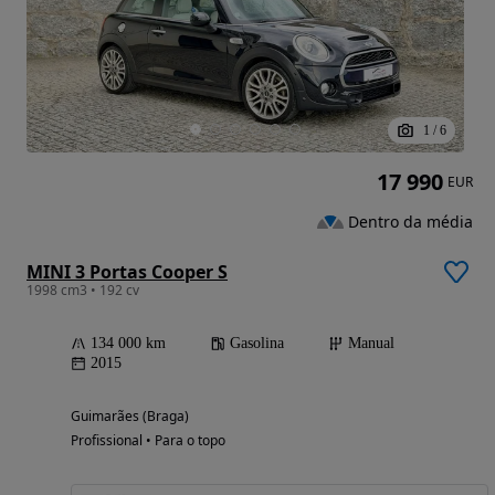
1
/
6
17 990
EUR
Dentro da média
MINI 3 Portas Cooper S
1998 cm3 • 192 cv
134 000 km
Gasolina
Manual
2015
Guimarães (Braga)
Profissional • Para o topo