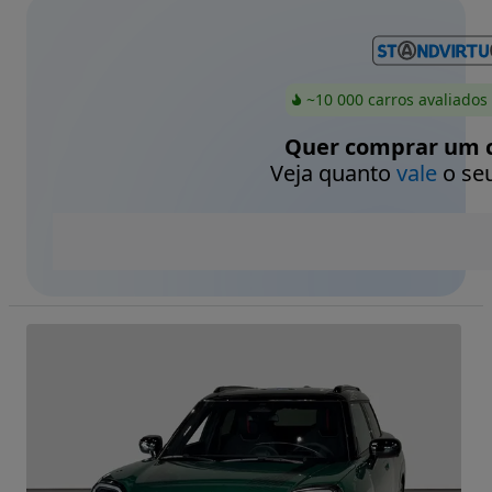
~10 000 carros avaliados
Quer comprar um c
Veja quanto
vale
o seu