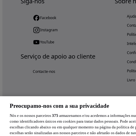
Siga-nos
Sobre 
Ajud
Facebook
Cont
Instagram
Polít
YouTube
Intel
Confi
Serviço de apoio ao cliente
Condi
Polít
Contacte-nos
Livro
Preocupamo-nos com a sua privacidade
Nós e os nossos parceiros
375
armazenamos e/ou acedemos a informações num 
como identificadores únicos em cookies para tratar dados pessoais. Pode aceit
escolhas clicando abaixo ou em qualquer momento na página da política de p
escolhas serão sinalizadas aos nossos parceiros e não afetarão os dados de n