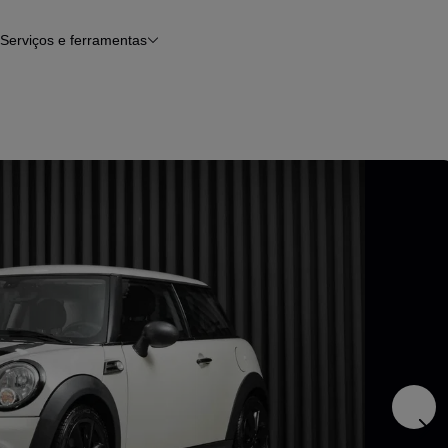
Serviços e ferramentas
Financiamento
Avaliar o meu carro
iamento
Serviço de check-up
Histórico do veículo
Notícias e artigos