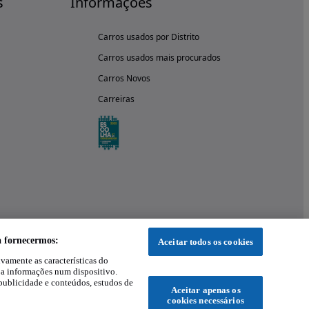
s
Informações
Carros usados por Distrito
Carros usados mais procurados
Carros Novos
Carreiras
a fornecermos:
Aceitar todos os cookies
ivamente as características do
 a informações num dispositivo.
publicidade e conteúdos, estudos de
Aceitar apenas os
cookies necessários