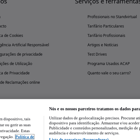
nós
Serviços e ferramenta
a
Profissionais no Standvirtual
acto
Tarifário Particulares
ica de Cookies
Tarifário Profissionais
igência Artificial Responsável
Artigos e Notícias
gurações de privacidade
Test Drives
ções de Utilização
Programa Usados ACAP
ica de Privacidade
Quanto vale o seu carro?
 de Reclamações online
Nós e os nossos parceiros tratamos os dados par
Utilizar dados de geolocalização precisos. Procurar at
dispositivo, tais
Experimenta a aplicação
dispositivo para identificação. Armazenar e/ou aceder
ar ou gerir as suas
Publicidade e conteúdos personalizados, medição de 
rivacidade. Estas
audiência e desenvolvimento de serviços.
avegação.
Política de
Lista de parceiros (fornecedores)