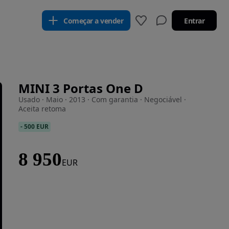
Começar a vender
Entrar
MINI 3 Portas One D
Usado · Maio · 2013 · Com garantia · Negociável ·
Aceita retoma
-
500 EUR
8 950
EUR