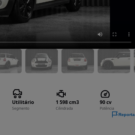
Utilitário
1 598 cm3
90 cv
Segmento
Cilindrada
Potência
Reporta