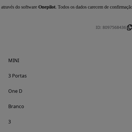
 através do software 
Onepilot
. Todos os dados carecem de confirmação
ID
:
8097568436
MINI
3 Portas
One D
Branco
3