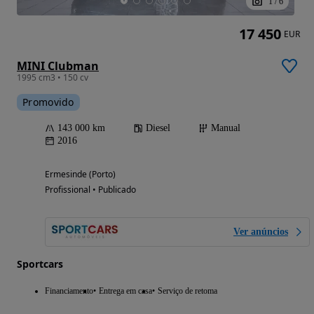
1
/
6
17 450
EUR
MINI Clubman
1995 cm3 • 150 cv
Promovido
143 000 km
Diesel
Manual
2016
Ermesinde (Porto)
Profissional • Publicado
Ver anúncios
Sportcars
Financiamento
Entrega em casa
Serviço de retoma