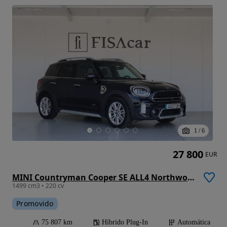
1
/
6
27 800
EUR
MINI Countryman Cooper SE ALL4 Northwood Edition Auto
1499 cm3 • 220 cv
Promovido
75 807 km
Híbrido Plug-In
Automática