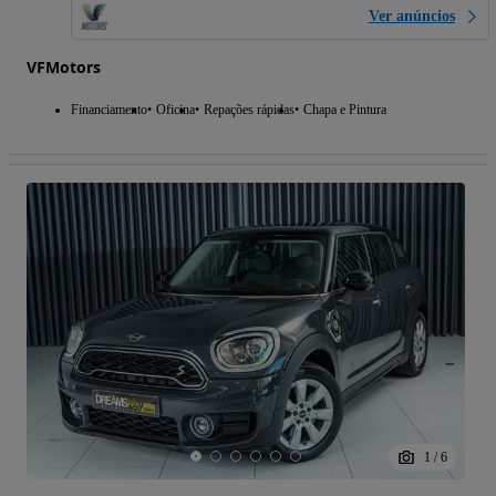
Ver anúncios
VFMotors
Financiamento
Oficina
Repações rápidas
Chapa e Pintura
1
/
6