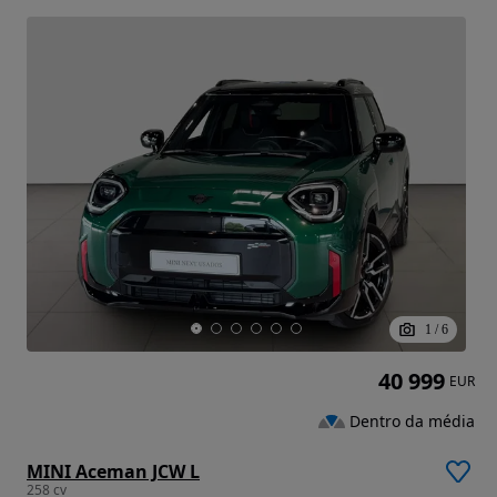
1
/
6
40 999
EUR
Dentro da média
MINI Aceman JCW L
258 cv