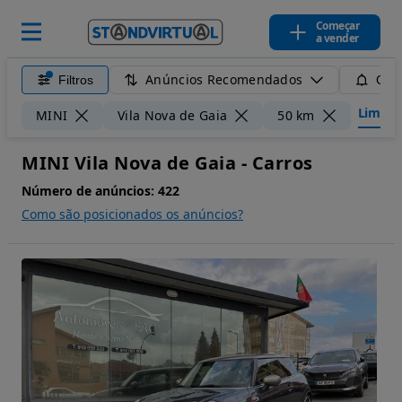
Começar
a vender
Anúncios Recomendados
Filtros
Guar
Limpar 
MINI
Vila Nova de Gaia
50 km
MINI Vila Nova de Gaia - Carros
Número de anúncios:
422
Como são posicionados os anúncios?