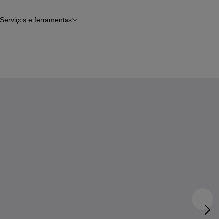
Serviços e ferramentas
Financiamento
Avaliar o meu carro
iamento
Serviço de check-up
Histórico do veículo
Notícias e artigos