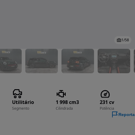
1
/
58
Utilitário
1 998 cm3
231 cv
Segmento
Cilindrada
Potência
Reporta