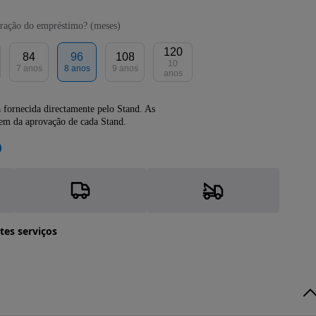
ração do empréstimo? (meses)
120
84
96
108
10
7 anos
8 anos
9 anos
anos
 fornecida directamente pelo Stand. As
dem da aprovação de cada Stand.
tes serviços