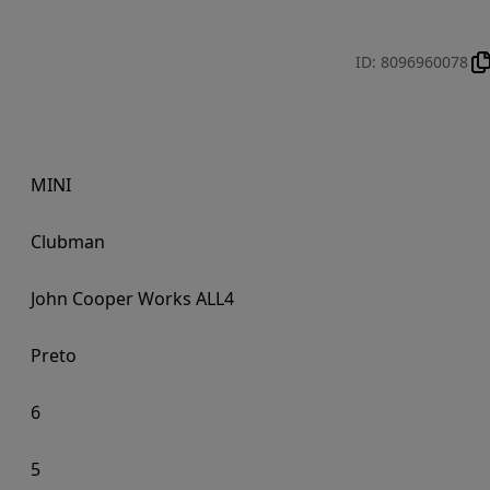
ID
:
8096960078
MINI
Clubman
John Cooper Works ALL4
Preto
6
5