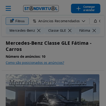
Começar
a vender
Anúncios Recomendados
Filtros
Guar
Mercedes-Benz
Classe GLE
Fátima
5
Mercedes-Benz Classe GLE Fátima -
Carros
Número de anúncios:
10
Como são posicionados os anúncios?