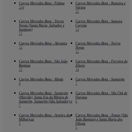
Carros Mercedes-Benz - Fátima
Carros Mercedes-Benz - Romeira e
204
Várzea
22
Carros Mercedes-Benz - Torres
Carros Mercedes-Benz - Samora
Novas (Santa Maria, Salvador e
Correia
Santiago)
14
15
Carros Mercedes-Benz - Abrantes
Carros Mercedes-Benz - Torres
13
Novas
12
Carros Mercedes-Benz - São João
Carros Mercedes-Benz - Ferreira do
Baptista
Zêzere
11
10
Carros Mercedes-Benz - Minde
Carros Mercedes-Benz - Santarém
8
7
Carros Mercedes-Benz - Santarém
Carros Mercedes-Benz - Vila Chã de
(Marvila), Santa Iria da Ribeira de
Ourique
Santarém, Santarém (São Salvador) e
6
7
Carros Mercedes-Benz - Arneiro das
Carros Mercedes-Benz - Tomar (São
Milhariças
João Baptista) e Santa Maria dos
5
Olivais
5