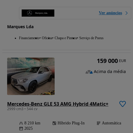
Ver anúncios
Marques Lda
Financiamento
Oficina
Chapa e Pintura
Serviço de Pneus
159 000
EUR
Acima da média
Mercedes-Benz GLE 53 AMG Hybrid 4Matic+
2999 cm3 • 544 cv
8 210 km
Híbrido Plug-In
Automática
2025