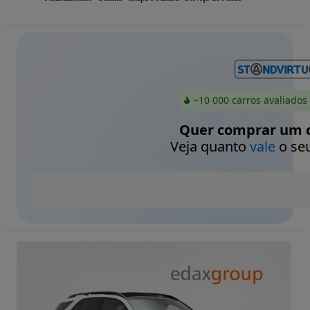
~10 000 carros avaliados
Quer comprar um c
Veja quanto
vale
o seu