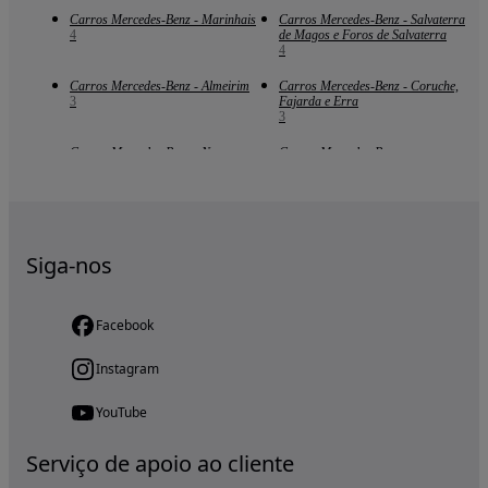
Carros Mercedes-Benz - Marinhais
Carros Mercedes-Benz - Salvaterra
4
de Magos e Foros de Salvaterra
4
Carros Mercedes-Benz - Almeirim
Carros Mercedes-Benz - Coruche,
3
Fajarda e Erra
3
Carros Mercedes-Benz - Nossa
Carros Mercedes-Benz -
Senhora da Piedade
Entroncamento
3
2
Siga-nos
Facebook
Instagram
YouTube
Serviço de apoio ao cliente