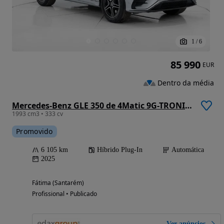
1
/
6
85 990
EUR
Dentro da média
Mercedes-Benz GLE 350 de 4Matic 9G-TRONIC Advanced
1993 cm3 • 333 cv
Promovido
6 105 km
Híbrido Plug-In
Automática
2025
Fátima (Santarém)
Profissional • Publicado
Ver anúncios