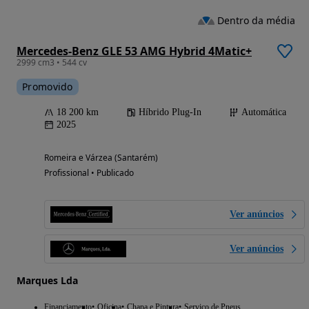
Dentro da média
Mercedes-Benz GLE 53 AMG Hybrid 4Matic+
2999 cm3 • 544 cv
Promovido
18 200 km
Híbrido Plug-In
Automática
2025
Romeira e Várzea (Santarém)
Profissional • Publicado
Ver anúncios
Ver anúncios
Marques Lda
Financiamento
Oficina
Chapa e Pintura
Serviço de Pneus