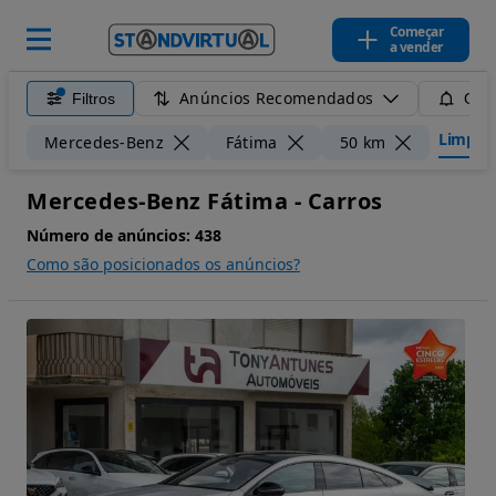
Começar
a vender
Anúncios Recomendados
Filtros
Guar
Limpar f
Mercedes-Benz
Fátima
50 km
Mercedes-Benz Fátima - Carros
Número de anúncios:
438
Como são posicionados os anúncios?