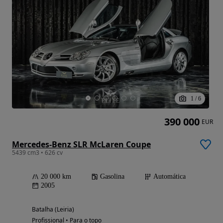
1
/
6
390 000
EUR
Mercedes-Benz SLR McLaren Coupe
5439 cm3 • 626 cv
20 000 km
Gasolina
Automática
2005
Batalha (Leiria)
Profissional • Para o topo