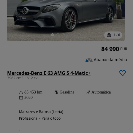
1
/
6
84 990
EUR
Abaixo da média
Mercedes-Benz E 63 AMG S 4-Matic+
3982 cm3 • 612 cv
85 453 km
Gasolina
Automática
2020
Marrazes e Barosa (Leiria)
Profissional • Para o topo