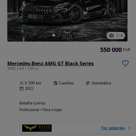
1
/
6
550 000
EUR
Mercedes-Benz AMG GT Black Series
3982 cm3 • 730 cv
6 500 km
Gasolina
Automática
2022
Batalha (Leiria)
Profissional • Para o topo
Ver anúncios