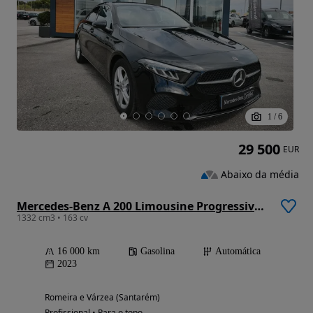
1
/
6
29 500
EUR
Abaixo da média
Mercedes-Benz A 200 Limousine Progressive Aut.
1332 cm3 • 163 cv
16 000 km
Gasolina
Automática
2023
Romeira e Várzea (Santarém)
Profissional • Para o topo