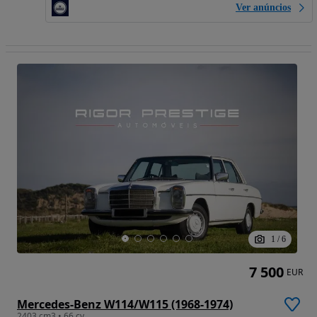
Ver anúncios
1
/
6
7 500
EUR
Mercedes-Benz W114/W115 (1968-1974)
2403 cm3 • 66 cv