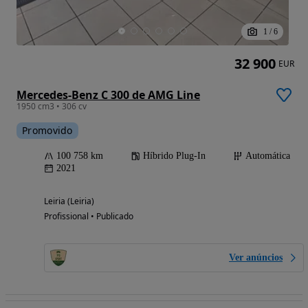
1
/
6
32 900
EUR
Mercedes-Benz C 300 de AMG Line
1950 cm3 • 306 cv
Promovido
100 758 km
Híbrido Plug-In
Automática
2021
Leiria (Leiria)
Profissional • Publicado
Ver anúncios