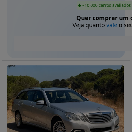
~10 000 carros avaliados
Quer comprar um c
Veja quanto
vale
o seu