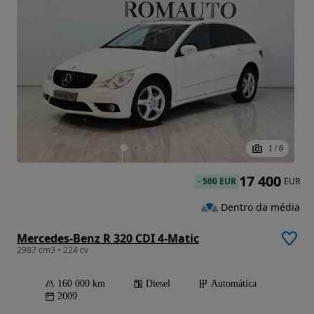
1
/
6
17 400
-
500 EUR
EUR
Dentro da média
Mercedes-Benz R 320 CDI 4-Matic
2987 cm3 • 224 cv
160 000 km
Diesel
Automática
2009