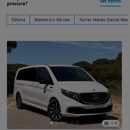
Ver filtros
procura?
Fátima
Romeira e Várzea
Torres Novas (Santa Mari
1
/
6