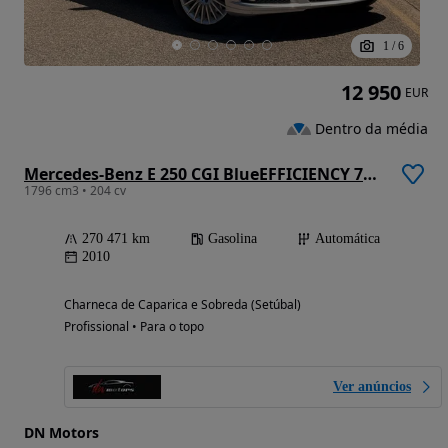
1
/
6
12 950
EUR
Dentro da média
Mercedes-Benz E 250 CGI BlueEFFICIENCY 7G-TRONIC Elegance
1796 cm3 • 204 cv
270 471 km
Gasolina
Automática
2010
Charneca de Caparica e Sobreda (Setúbal)
Profissional • Para o topo
Ver anúncios
DN Motors