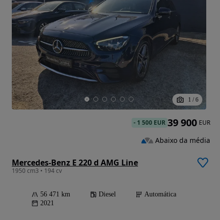
1
/
6
39 900
-
1 500 EUR
EUR
Abaixo da média
Mercedes-Benz E 220 d AMG Line
1950 cm3 • 194 cv
56 471 km
Diesel
Automática
2021