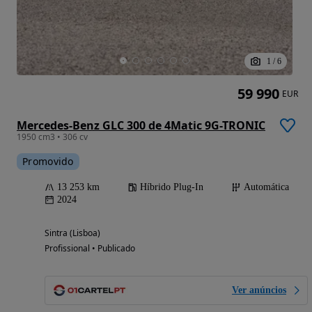
1
/
6
59 990
EUR
Mercedes-Benz GLC 300 de 4Matic 9G-TRONIC
1950 cm3 • 306 cv
Promovido
13 253 km
Híbrido Plug-In
Automática
2024
Sintra (Lisboa)
Profissional • Publicado
Ver anúncios