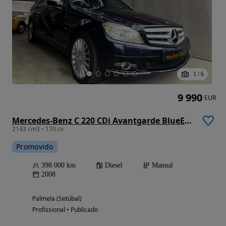
1
/
6
9 990
EUR
Mercedes-Benz C 220 CDi Avantgarde BlueEfficiency
2143 cm3 • 170 cv
Promovido
398 000 km
Diesel
Manual
2008
Palmela (Setúbal)
Profissional • Publicado