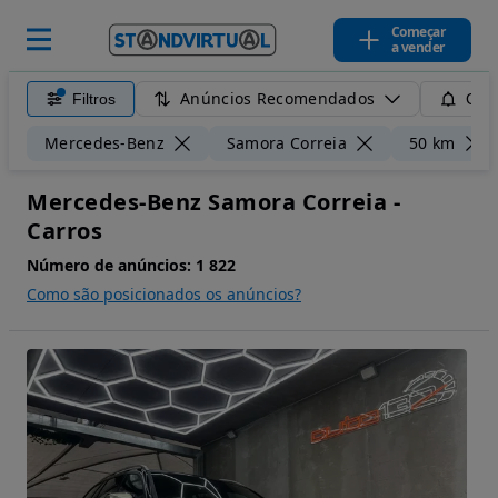
Começar
a vender
Anúncios Recomendados
Filtros
Guar
Mercedes-Benz
Samora Correia
50 km
Mercedes-Benz Samora Correia -
Carros
Número de anúncios:
1 822
Como são posicionados os anúncios?