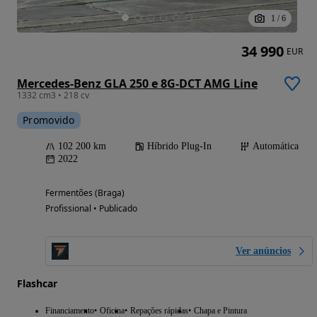
1
/
6
34 990
EUR
Mercedes-Benz GLA 250 e 8G-DCT AMG Line
1332 cm3 • 218 cv
Promovido
102 200 km
Híbrido Plug-In
Automática
2022
Fermentões (Braga)
Profissional • Publicado
Ver anúncios
Flashcar
Financiamento
Oficina
Repações rápidas
Chapa e Pintura