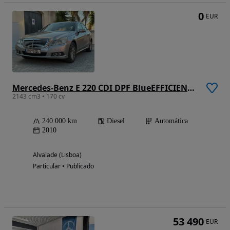
0
EUR
Mercedes-Benz E 220 CDI DPF BlueEFFICIENCY Auto Elegance
2143 cm3 • 170 cv
240 000 km
Diesel
Automática
2010
Alvalade (Lisboa)
Particular • Publicado
53 490
EUR