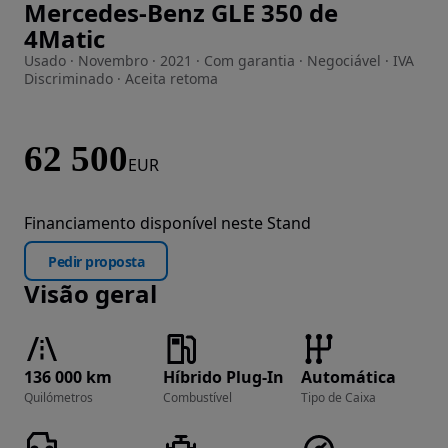
Mercedes-Benz GLE 350 de
Imagem 1 de 48
4Matic
Usado · Novembro · 2021 · Com garantia · Negociável · IVA
Discriminado · Aceita retoma
62 500
EUR
Financiamento disponível neste Stand
Pedir proposta
Visão geral
136 000 km
Híbrido Plug-In
Automática
Quilómetros
Combustível
Tipo de Caixa