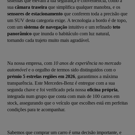
sistemas que elevam a tua segurança e conveniência, como a 
sua 
câmara traseira
 que simplifica qualquer manobra, e os 
sensores de estacionamento
 que conferem toda a precisão que 
um SUV desta categoria exige. A tecnologia a bordo é de topo, 
com um 
sistema de navegação
 intuitivo e um refinado 
teto 
panorâmico
 que inunda o habitáculo com luz natural, 
tornando cada trajeto muito mais agradável.
Na nossa empresa, com 
10 anos de experiência no mercado 
automóvel
 e o orgulho de termos sido distinguidos com o 
prémio 5 estrelas regiões em 2026
, garantimos a máxima 
transparência. Este Mercedes-Benz é entregue com a sua 
segunda chave e foi verificado pela nossa 
oficina própria
, 
integrada num grupo que conta com mais de 100 carros em 
stock, assegurando que o veículo que escolhes está em perfeitas 
condições para te acompanhar.
Sabemos que comprar um carro é uma decisão importante, e 