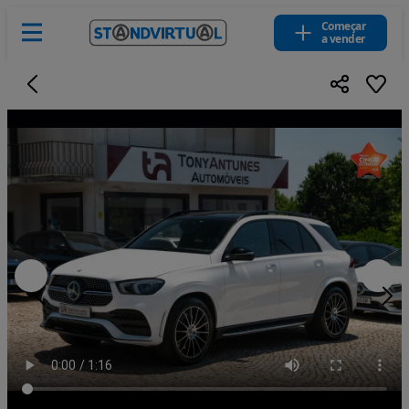
Começar
a vender