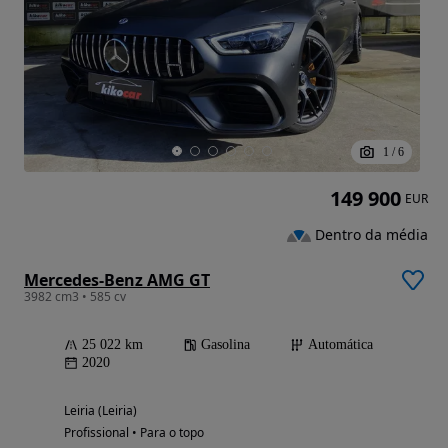
1
/
6
149 900
EUR
Dentro da média
Mercedes-Benz AMG GT
3982 cm3 • 585 cv
25 022 km
Gasolina
Automática
2020
Leiria (Leiria)
Profissional • Para o topo