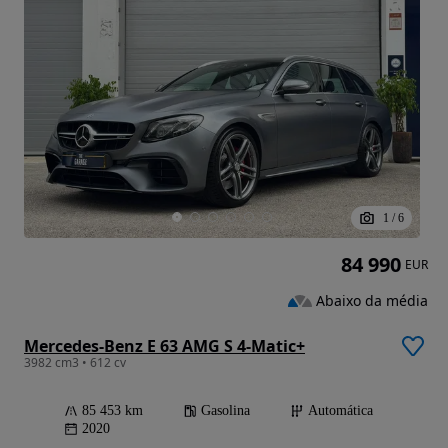
1
/
6
84 990
EUR
Abaixo da média
Mercedes-Benz E 63 AMG S 4-Matic+
3982 cm3 • 612 cv
85 453 km
Gasolina
Automática
2020