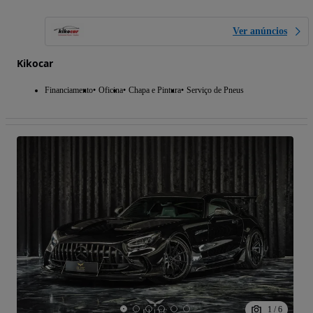
Ver anúncios
Kikocar
Financiamento
Oficina
Chapa e Pintura
Serviço de Pneus
1
/
6