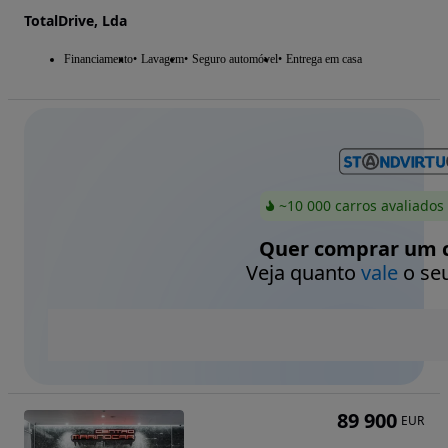
TotalDrive, Lda
Financiamento
Lavagem
Seguro automóvel
Entrega em casa
~10 000 carros avaliados
Quer comprar um c
Veja quanto
vale
o seu
89 900
EUR