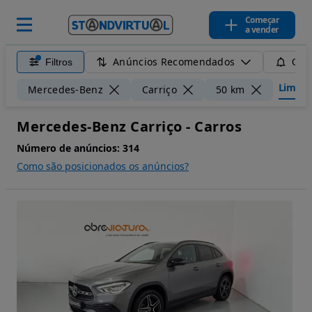
Começar
a vender
Anúncios Recomendados
Filtros
Guar
Limpar 
Mercedes-Benz
Carriço
50 km
Mercedes-Benz Carriço - Carros
Número de anúncios:
314
Como são posicionados os anúncios?