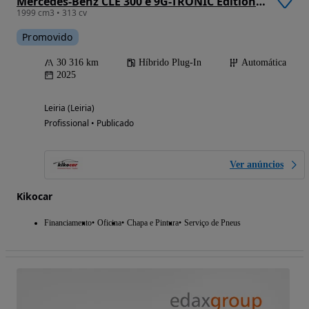
Mercedes-Benz CLE 300 e 9G-TRONIC Edition AMG Line
1999 cm3 • 313 cv
Promovido
30 316 km
Híbrido Plug-In
Automática
2025
Leiria (Leiria)
Profissional • Publicado
Ver anúncios
Kikocar
Financiamento
Oficina
Chapa e Pintura
Serviço de Pneus