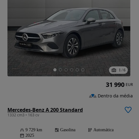
1
/
6
31 990
EUR
Dentro da média
Mercedes-Benz A 200 Standard
1332 cm3 • 163 cv
9 729 km
Gasolina
Automática
2025