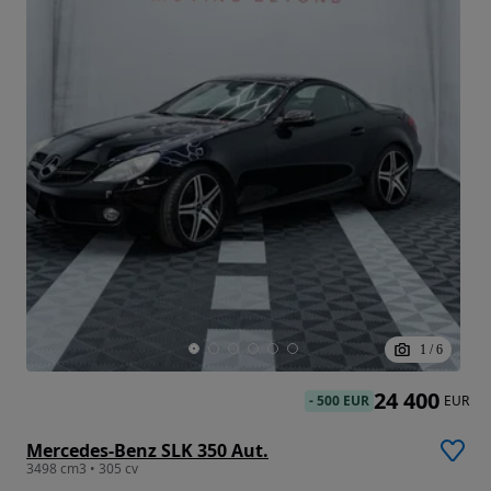
1
/
6
24 400
-
500 EUR
EUR
Mercedes-Benz SLK 350 Aut.
3498 cm3 • 305 cv