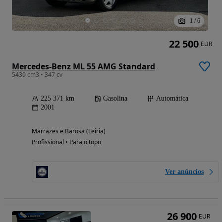
1
/
6
22 500
EUR
Mercedes-Benz ML 55 AMG Standard
5439 cm3 • 347 cv
225 371 km
Gasolina
Automática
2001
Marrazes e Barosa (Leiria)
Profissional • Para o topo
Ver anúncios
26 900
EUR