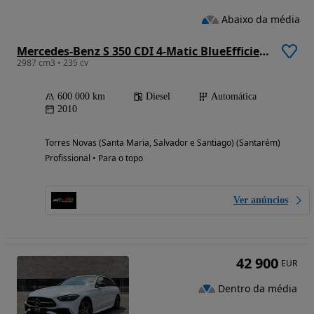
Abaixo da média
Mercedes-Benz S 350 CDI 4-Matic BlueEfficiency
2987 cm3 • 235 cv
600 000 km
Diesel
Automática
2010
Torres Novas (Santa Maria, Salvador e Santiago) (Santarém)
Profissional • Para o topo
Ver anúncios
42 900
EUR
Dentro da média