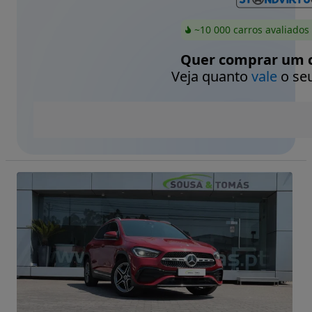
~10 000 carros avaliados
Quer comprar um c
Veja quanto
vale
o seu