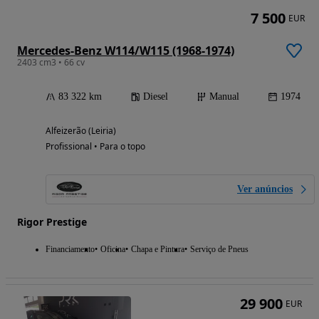
7 500
EUR
Mercedes-Benz W114/W115 (1968-1974)
2403 cm3 • 66 cv
83 322 km
Diesel
Manual
1974
Alfeizerão (Leiria)
Profissional • Para o topo
Ver anúncios
Rigor Prestige
Financiamento
Oficina
Chapa e Pintura
Serviço de Pneus
29 900
EUR