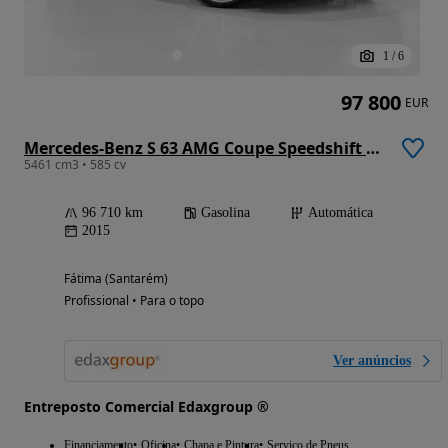
1
/
6
97 800
EUR
Mercedes-Benz S 63 AMG Coupe Speedshift 7G-MCT
5461 cm3 • 585 cv
96 710 km
Gasolina
Automática
2015
Fátima (Santarém)
Profissional • Para o topo
Ver anúncios
Entreposto Comercial Edaxgroup ®
Financiamento
Oficina
Chapa e Pintura
Serviço de Pneus