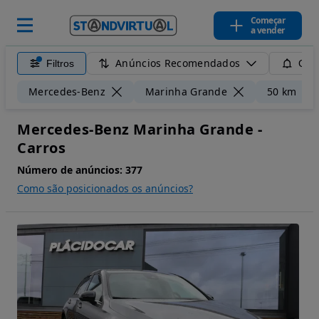
Começar
a vender
Anúncios Recomendados
Filtros
Guar
Mercedes-Benz
Marinha Grande
50 km
Mercedes-Benz Marinha Grande -
Carros
Número de anúncios:
377
Como são posicionados os anúncios?