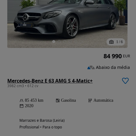
1
/
6
84 990
EUR
Abaixo da média
Mercedes-Benz E 63 AMG S 4-Matic+
3982 cm3 • 612 cv
85 453 km
Gasolina
Automática
2020
Marrazes e Barosa (Leiria)
Profissional • Para o topo