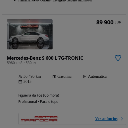
Financiamento
Oficina
Lavagem
Seguro automóvel
89 900
EUR
Mercedes-Benz S 600 L 7G-TRONIC
5980 cm3 • 530 cv
36 493 km
Gasolina
Automática
2015
Figueira da Foz (Coimbra)
Profissional • Para o topo
Ver anúncios