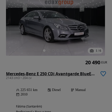
1
/
6
20 490
EUR
Mercedes-Benz E 250 CDi Avantgarde BlueEfficiency
2143 cm3 • 204 cv
225 651 km
Diesel
Manual
2010
Fátima (Santarém)
Profissional • Para o topo