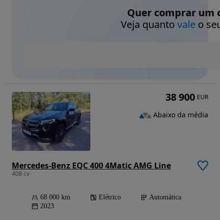
Quer comprar um c
Veja quanto
vale
o seu
38 900
EUR
Abaixo da média
Mercedes-Benz EQC 400 4Matic AMG Line
408 cv
68 000 km
Elétrico
Automática
2023