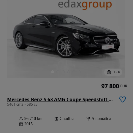
1
/
6
97 800
EUR
Mercedes-Benz S 63 AMG Coupe Speedshift 7G-MCT
5461 cm3 • 585 cv
96 710 km
Gasolina
Automática
2015