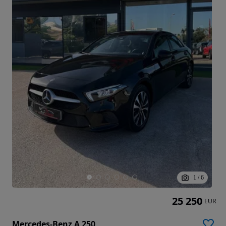
1
/
6
25 250
EUR
Mercedes-Benz A 250