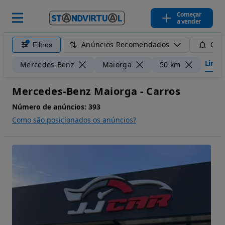
Começar
a vender
Anúncios Recomendados
Filtros
Guar
Limpar
Mercedes-Benz
Maiorga
50 km
Mercedes-Benz Maiorga - Carros
Número de anúncios:
393
Como são posicionados os anúncios?