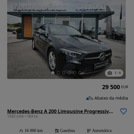
1
/
6
29 500
EUR
Abaixo da média
Mercedes-Benz A 200 Limousine Progressive Aut.
1332 cm3 • 163 cv
16 000 km
Gasolina
Automática