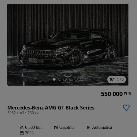
1
/
6
550 000
EUR
Mercedes-Benz AMG GT Black Series
3982 cm3 • 730 cv
6 500 km
Gasolina
Automática
2022