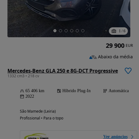
1
/
6
29 900
EUR
Abaixo da média
Mercedes-Benz GLA 250 e 8G-DCT Progressive
1332 cm3 • 218 cv
65 406 km
Híbrido Plug-In
Automática
2022
São Mamede (Leiria)
Profissional • Para o topo
Ver anúncios