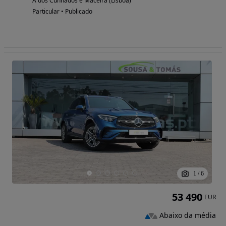
A dos Cunhados e Maceira (Lisboa)
Particular • Publicado
1
/
6
53 490
EUR
Abaixo da média