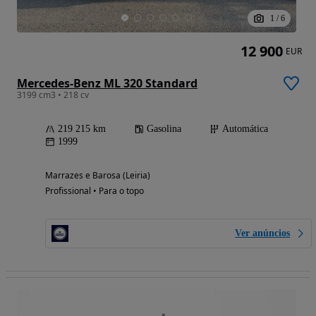
1
/
6
12 900
EUR
Mercedes-Benz ML 320 Standard
3199 cm3 • 218 cv
219 215 km
Gasolina
Automática
1999
Marrazes e Barosa (Leiria)
Profissional • Para o topo
Ver anúncios