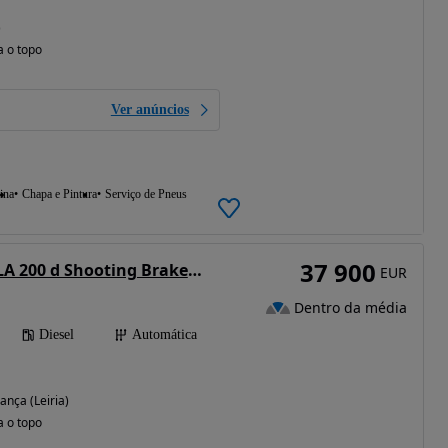
)
a o topo
Ver anúncios
ina
Chapa e Pintura
Serviço de Pneus
37 900
Mercedes-Benz CLA 200 d Shooting Brake AMG Line Aut.
EUR
Dentro da média
Diesel
Automática
ança (Leiria)
a o topo