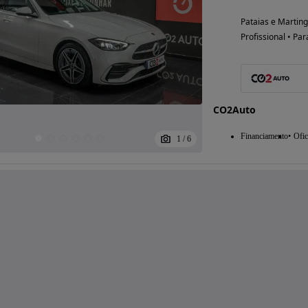
Pataias e Marting
Profissional • Par
CO2Auto
Financiamento
Ofic
1
/
6