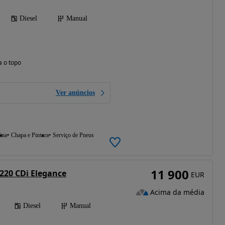
Diesel
Manual
)
a o topo
Ver anúncios
ina
Chapa e Pintura
Serviço de Pneus
11 900
220 CDi Elegance
EUR
Acima da média
Diesel
Manual