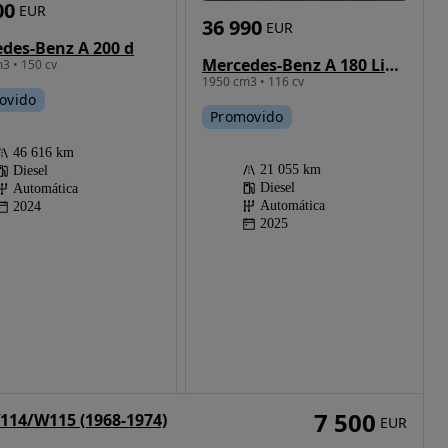
00
EUR
36 990
EUR
des-Benz A 200 d
Mercedes-Benz A 180 Limousine d 8G-DCT AMG Line Advanced Plus
3 • 150 cv
1950 cm3 • 116 cv
ovido
Promovido
46 616 km
21 055 km
Diesel
Diesel
Automática
Automática
2024
2025
7 500
114/W115 (1968-1974)
EUR