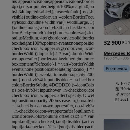
32 900
EUR
1950 cm3 • 306 
Promovido
100 
Híbri
Autom
2021