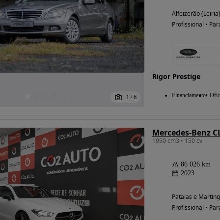
Alfeizerão (Leiria
Profissional • Par
Rigor Prestige
Financiamento
Ofic
1
/
6
1950 cm3 • 150 cv
86 026 km
2023
Pataias e Marting
Profissional • Par