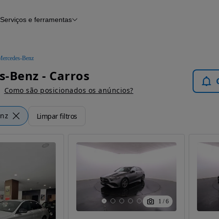
Serviços e ferramentas
Financiamento
Avaliar o meu carro
iamento
Serviço de check-up
Histórico do veículo
Mercedes-Benz
Notícias e artigos
-Benz - Carros
Como são posicionados os anúncios?
enz
Limpar filtros
1
/
6