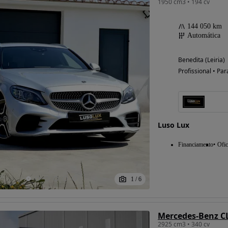
1950 cm3 • 194 cv
144 050 km
Automática
Benedita (Leiria)
Profissional • Par
Luso Lux
Financiamento
Ofic
1
/
6
Mercedes-Benz C
2925 cm3 • 340 cv