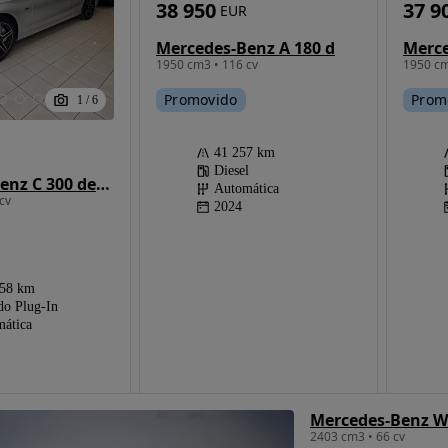
38 950
37 9
EUR
Mercedes-Benz A 180 d
Merce
1950 cm3 • 116 cv
1950 cm
Promovido
Prom
1
/
6
41 257 km
Diesel
Mercedes-Benz C 300 de AMG Line
Automática
cv
2024
758 km
do Plug-In
ática
Mercedes-Benz W
2403 cm3 • 66 cv