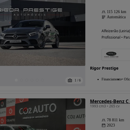
115 126 km
Automática
Alfeizerão (Leiria
Profissional • Par
Rigor Prestige
Financiamento
Ofic
1
/
6
Mercedes-Benz C 
1993 cm3 • 265 cv
78 811 km
2023