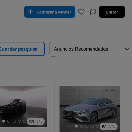
Começar a vender
Entrar
Guardar pesquisa
1
/
6
1
/
6