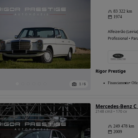
83 322 km
1974
Possibilidade de
Alfeizerão (Leiria
financiamento
Profissional • Par
Rigor Prestige
Financiamento
Ofic
1
/
6
Mercedes-Benz C 
2148 cm3 • 170 cv
249 478 km
2009