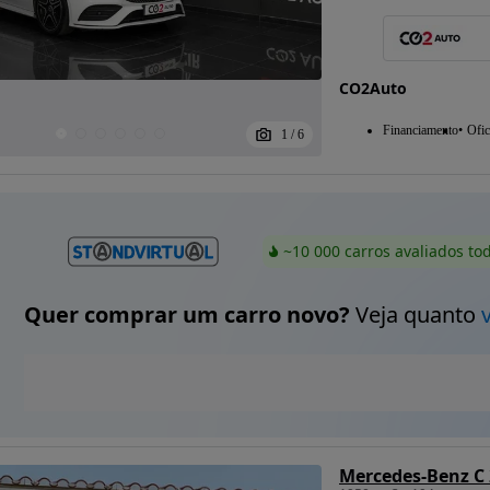
CO2Auto
Financiamento
Ofic
1
/
6
~10 000 carros avaliados to
Quer comprar um carro novo?
Veja quanto