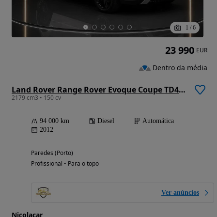
1
/
6
23 990
EUR
Dentro da média
Land Rover Range Rover Evoque Coupe TD4 Aut. Dynamic
2179 cm3 • 150 cv
94 000 km
Diesel
Automática
2012
Paredes (Porto)
Profissional • Para o topo
Ver anúncios
Nicolacar