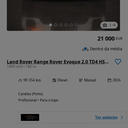
1
/
6
21 000
EUR
Dentro da média
Land Rover Range Rover Evoque 2.0 TD4 HSE Dynamic
1999 cm3 • 180 cv
99 354 km
Diesel
Manual
2016
Canelas (Porto)
Profissional • Para o topo
Ver anúncios