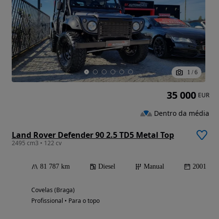
1
/
6
35 000
EUR
Dentro da média
Land Rover Defender 90 2.5 TD5 Metal Top
2495 cm3 • 122 cv
81 787 km
Diesel
Manual
2001
Covelas (Braga)
Profissional • Para o topo