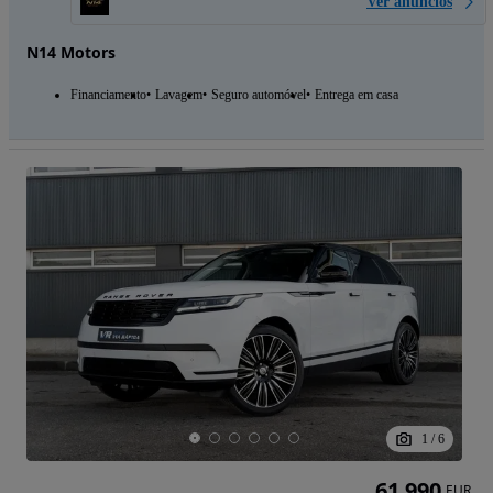
Ver anúncios
N14 Motors
Financiamento
Lavagem
Seguro automóvel
Entrega em casa
1
/
6
61 990
EUR