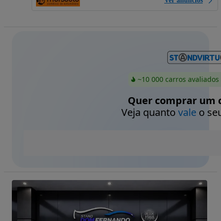
Ver anúncios
~10 000 carros avaliados
Quer comprar um c
Veja quanto
vale
o seu