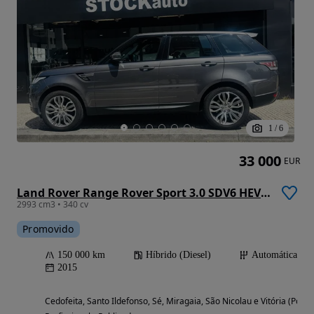
1
/
6
33 000
EUR
Land Rover Range Rover Sport 3.0 SDV6 HEV HSE
2993 cm3 • 340 cv
Promovido
150 000 km
Híbrido (Diesel)
Automática
2015
Cedofeita, Santo Ildefonso, Sé, Miragaia, São Nicolau e Vitória (Porto