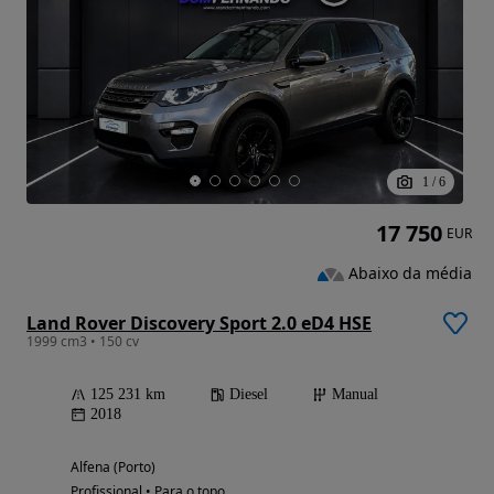
1
/
6
17 750
EUR
Abaixo da média
Land Rover Discovery Sport 2.0 eD4 HSE
1999 cm3 • 150 cv
125 231 km
Diesel
Manual
2018
Alfena (Porto)
Profissional • Para o topo