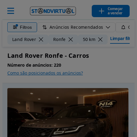
Começar
a vender
Anúncios Recomendados
Filtros
Guar
Limpar filtros
Land Rover
Ronfe
50 km
Land Rover Ronfe - Carros
Número de anúncios:
220
Como são posicionados os anúncios?