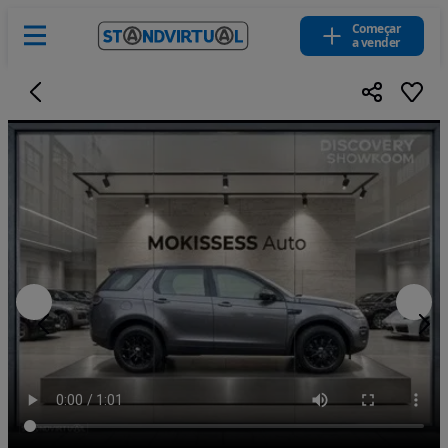
Começar
a vender