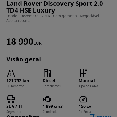
Land Rover Discovery Sport 2.0
Imagem 1 de 43
TD4 HSE Luxury
Usado · Dezembro · 2016 · Com garantia · Negociável ·
Aceita retoma
18 990
EUR
Visão geral
121 792 km
Diesel
Manual
Quilómetros
Combustível
Tipo de Caixa
SUV / TT
1 999 cm3
150 cv
Segmento
Cilindrada
Potência
Anotações