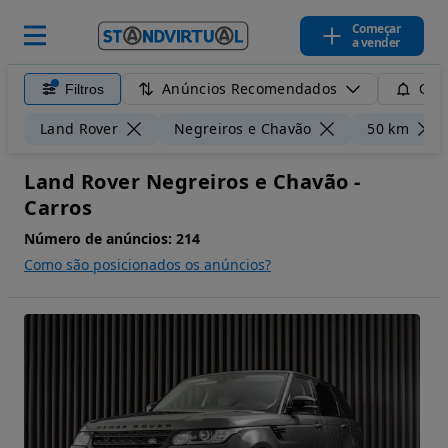
Começar
a vender
Anúncios Recomendados
Filtros
Guar
Land Rover
Negreiros e Chavão
50 km
Land Rover Negreiros e Chavão -
Carros
Número de anúncios:
214
Como são posicionados os anúncios?