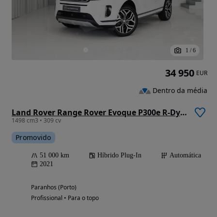
1
/
6
34 950
EUR
Dentro da média
Land Rover Range Rover Evoque P300e R-Dynamic HSE
1498 cm3 • 309 cv
Promovido
51 000 km
Híbrido Plug-In
Automática
2021
Paranhos (Porto)
Profissional • Para o topo