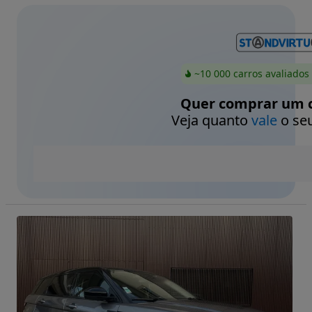
~10 000 carros avaliados
Quer comprar um c
Veja quanto
vale
o seu