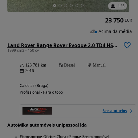
1
/
6
23 750
EUR
Acima da média
Land Rover Range Rover Evoque 2.0 TD4 HSE Dynamic
1999 cm3 • 150 cv
123 781 km
Diesel
Manual
2016
Caldelas (Braga)
Profissional • Para o topo
Ver anúncios
AutoMika automóveis unipessoal lda
Financiamento
Oficina
Chapa e Pintura
Seguro automóvel