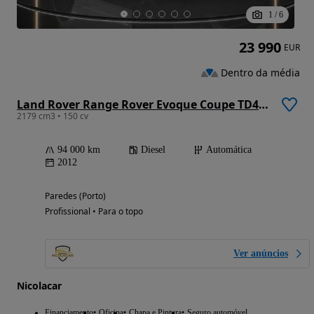
1
/
6
23 990
EUR
Dentro da média
Land Rover Range Rover Evoque Coupe TD4 Aut. Dynamic
2179 cm3 • 150 cv
94 000 km
Diesel
Automática
2012
Paredes (Porto)
Profissional • Para o topo
Ver anúncios
Nicolacar
Financiamento
Oficina
Chapa e Pintura
Seguro automóvel