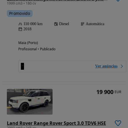
1999 cm3 • 180 cv
Promovido
110 000 km
Diesel
Automática
2018
Maia (Porto)
Profissional • Publicado
Ver anúncios
19 900
EUR
Land Rover Range Rover Sport 3.0 TDV6 HSE
2993 cm3 • 245 cv