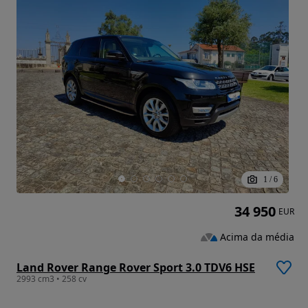
1
/
6
34 950
EUR
Acima da média
Land Rover Range Rover Sport 3.0 TDV6 HSE
2993 cm3 • 258 cv