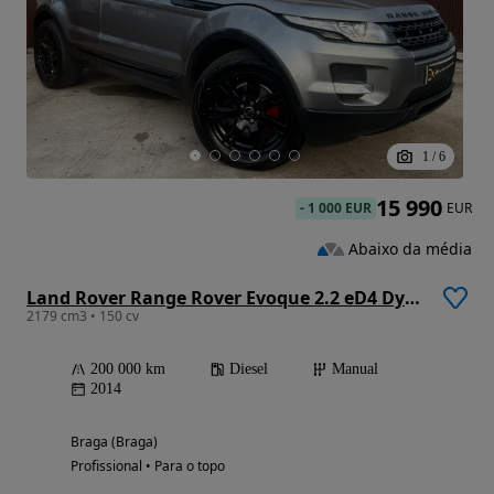
1
/
6
15 990
-
1 000 EUR
EUR
Abaixo da média
Land Rover Range Rover Evoque 2.2 eD4 Dynamic
2179 cm3 • 150 cv
200 000 km
Diesel
Manual
2014
Braga (Braga)
Profissional • Para o topo