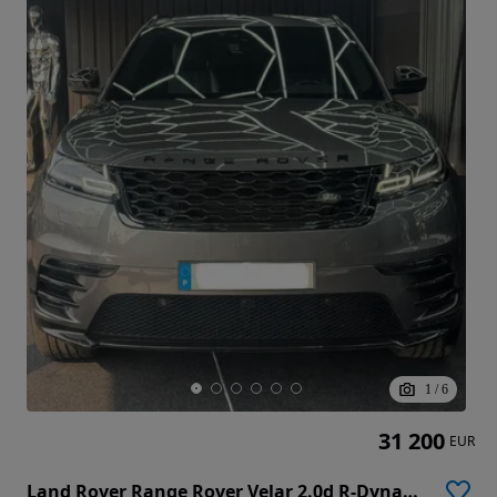
1
/
6
31 200
EUR
Land Rover Range Rover Velar 2.0d R-Dynamic S