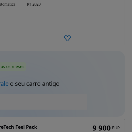
tomática
2020
dos os meses
vale
o seu carro antigo
9 900
reTech Feel Pack
EUR