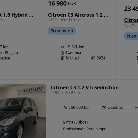
16 980
EUR
23 4
Citroën C5 X 1.6 Hybrid Plus e-EAT8
Citroën C3 Aircross 1.2 PureTech Shine Pack
Citro
cv
1199 cm3 • 110 cv
136 cv
Promovido
Prom
07 km
19 311 km
do Plug-In
Gasolina
ática
Manual
2024
Citroën C3 1.2 VTi Seduction
1199 cm3 • 82 cv
160 000 km
Gasolina
Sintra (Lisboa)
Profissional • Para o topo