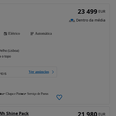
23 499
EUR
Dentro da média
Elétrico
Automática
elho (Lisboa)
a o topo
Ver anúncios
ina
Chapa e Pintura
Serviço de Pneus
21 980
kWh Shine Pack
EUR