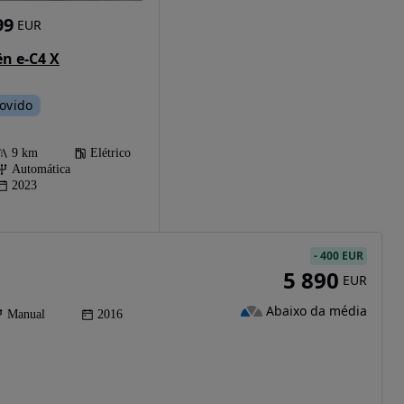
99
EUR
ën e-C4 X
ovido
9 km
Elétrico
Automática
2023
-
400 EUR
5 890
EUR
Abaixo da média
Manual
2016