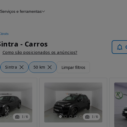
Serviços e ferramentas
Financiamento
Avaliar o meu carro
iamento
Serviço de check-up
Histórico do veículo
itroën
Notícias e artigos
Sintra - Carros
Como são posicionados os anúncios?
Sintra
50 km
Limpar filtros
1
/
6
1
/
6