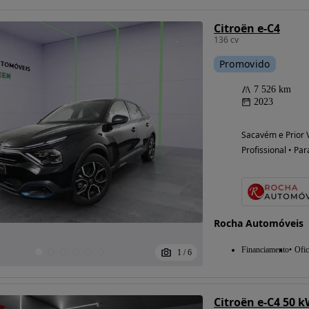
Citroën e-C4
136 cv
Promovido
7 526 km
2023
Sacavém e Prior V
Profissional • Par
Rocha Automóveis
Financiamento
Ofic
1
/
6
Citroën e-C4 50 