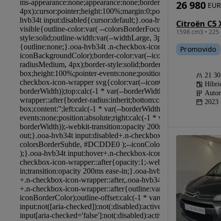
26 980
EUR
1598 cm3 • 225 
Promovido
21 3
Híbri
Autom
2023