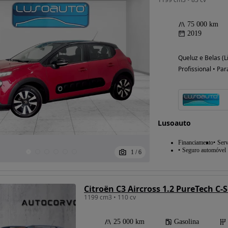
75 000 km
2019
Queluz e Belas (L
Profissional • Par
Lusoauto
Financiamento
Serv
Seguro automóvel
1
/
6
Citroën C3 Aircross 1.2 PureTech C-S
1199 cm3 • 110 cv
25 000 km
Gasolina