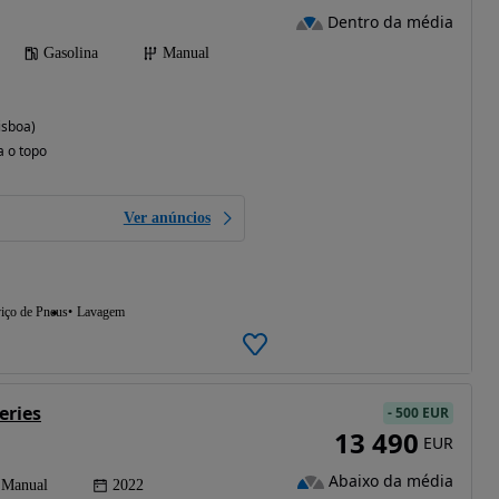
Dentro da média
Gasolina
Manual
isboa)
a o topo
Ver anúncios
iço de Pneus
Lavagem
eries
-
500 EUR
13 490
EUR
Abaixo da média
Manual
2022