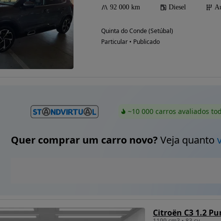
92 000 km
Diesel
Au
Quinta do Conde (Setúbal)
Particular • Publicado
~10 000 carros avaliados to
Quer comprar um carro novo?
Veja quanto
Citroën C3 1.2 Pu
1199 cm3 • 83 cv