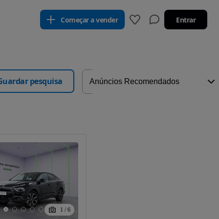
Começar a vender
Entrar
Guardar pesquisa
1
/
6