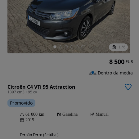
1
/
6
8 500
EUR
Dentro da média
Citroën C4 VTi 95 Attraction
1397 cm3 • 95 cv
Promovido
61 000 km
Gasolina
Manual
2015
Fernão Ferro (Setúbal)