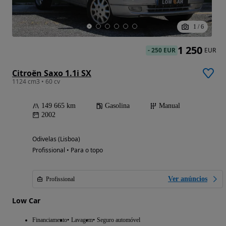
1
/
6
1 250
-
250 EUR
EUR
Citroën Saxo 1.1i SX
1124 cm3 • 60 cv
149 665 km
Gasolina
Manual
2002
Odivelas (Lisboa)
Profissional • Para o topo
Ver anúncios
Profissional
Low Car
Financiamento
Lavagem
Seguro automóvel