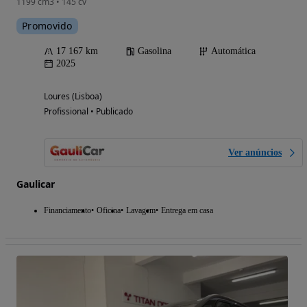
1199 cm3 • 145 cv
Promovido
17 167 km
Gasolina
Automática
2025
Loures (Lisboa)
Profissional • Publicado
Ver anúncios
Gaulicar
Financiamento
Oficina
Lavagem
Entrega em casa