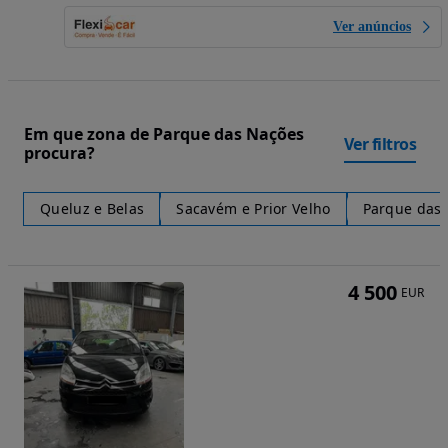
Ver anúncios
Em que zona de Parque das Nações
Ver filtros
procura?
Queluz e Belas
Sacavém e Prior Velho
Parque das
4 500
EUR