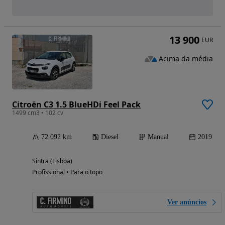
13 900
EUR
Acima da média
Citroën C3 1.5 BlueHDi Feel Pack
1499 cm3 • 102 cv
72 092 km
Diesel
Manual
2019
Sintra (Lisboa)
Profissional • Para o topo
Ver anúncios