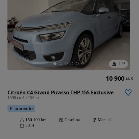
1
/
6
10 900
EUR
Citroën C4 Grand Picasso THP 155 Exclusive
1598 cm3 • 156 cv
Promovido
150 100 km
Gasolina
Manual
2014