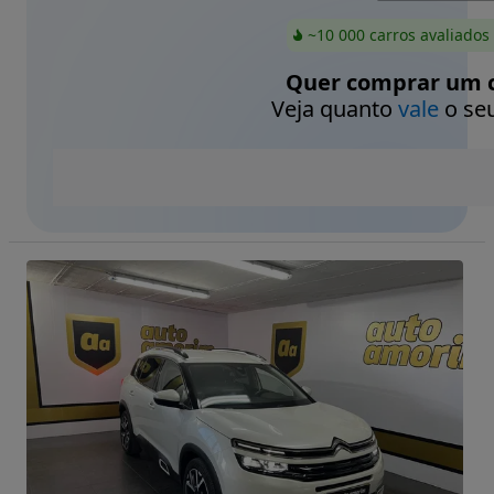
~10 000 carros avaliados
Quer comprar um c
Veja quanto
vale
o seu