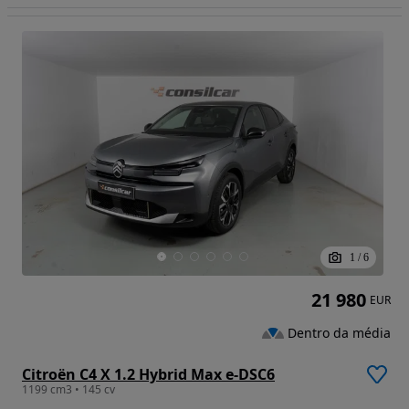
1
/
6
21 980
EUR
Dentro da média
Citroën C4 X 1.2 Hybrid Max e-DSC6
1199 cm3 • 145 cv