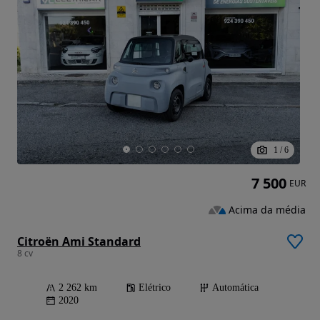
1
/
6
7 500
EUR
Acima da média
Citroën Ami Standard
8 cv
2 262 km
Elétrico
Automática
2020