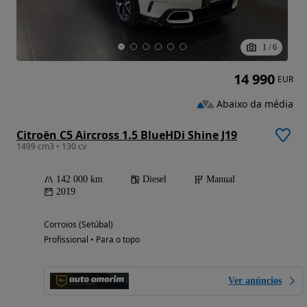
1
/
6
14 990
EUR
Abaixo da média
Citroën C5 Aircross 1.5 BlueHDi Shine J19
1499 cm3 • 130 cv
142 000 km
Diesel
Manual
2019
Corroios (Setúbal)
Profissional • Para o topo
Ver anúncios