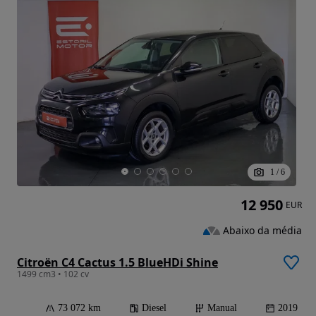
1
/
6
12 950
EUR
Abaixo da média
Citroën C4 Cactus 1.5 BlueHDi Shine
1499 cm3 • 102 cv
73 072 km
Diesel
Manual
2019