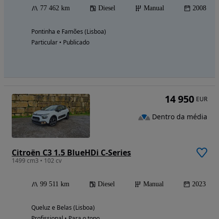
77 462 km
Diesel
Manual
2008
Pontinha e Famões (Lisboa)
Particular • Publicado
14 950
EUR
Dentro da média
Citroën C3 1.5 BlueHDi C-Series
1499 cm3 • 102 cv
99 511 km
Diesel
Manual
2023
Queluz e Belas (Lisboa)
Profissional • Para o topo