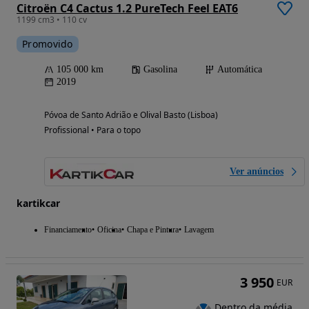
Citroën C4 Cactus 1.2 PureTech Feel EAT6
1199 cm3 • 110 cv
Promovido
105 000 km
Gasolina
Automática
2019
Póvoa de Santo Adrião e Olival Basto (Lisboa)
Profissional • Para o topo
Ver anúncios
kartikcar
Financiamento
Oficina
Chapa e Pintura
Lavagem
3 950
EUR
Dentro da média