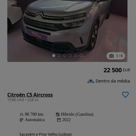
1
/
6
22 500
EUR
Dentro da média
Citroën C5 Aircross
1598 cm3 • 224 cv
88 700 km
Híbrido (Gasolina)
Automática
2022
Sacavém e Prior Velho (Lisboa)