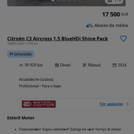
1
/
6
17 500
EUR
Abaixo da média
Citroën C3 Aircross 1.5 BlueHDi Shine Pack
1499 cm3 • 110 cv
Promovido
39 929 km
Diesel
Manual
2024
Alcabideche (Lisboa)
Profissional • Para o topo
Ver anúncios
Estoril Motor
Financiamento
Seguro automóvel
Entrega em casa
Serviço de retoma