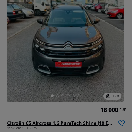
1
/
6
18 000
EUR
Citroën C5 Aircross 1.6 PureTech Shine J19 EAT8
1598 cm3 • 180 cv