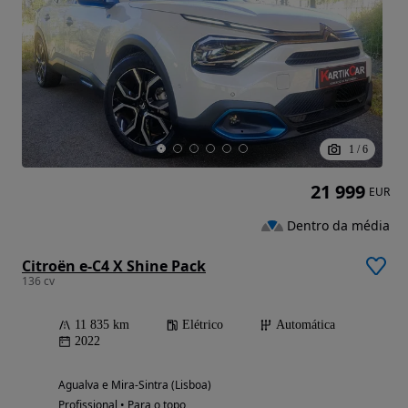
1
/
6
21 999
EUR
Dentro da média
Citroën e-C4 X Shine Pack
136 cv
11 835 km
Elétrico
Automática
2022
Agualva e Mira-Sintra (Lisboa)
Profissional • Para o topo