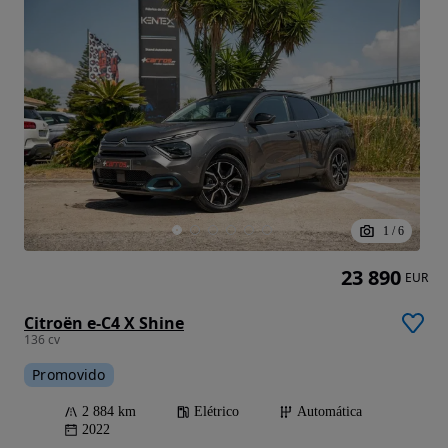
1
/
6
23 890
EUR
Citroën e-C4 X Shine
136 cv
Promovido
2 884 km
Elétrico
Automática
2022