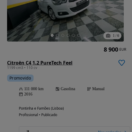
1
/
6
8 900
EUR
Citroën C4 1.2 PureTech Feel
1199 cm3 • 110 cv
Promovido
111 000 km
Gasolina
Manual
2016
Pontinha e Famões (Lisboa)
Profissional • Publicado