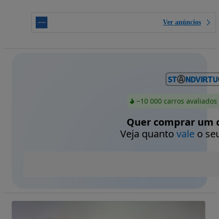
Ver anúncios
~10 000 carros avaliados
Quer comprar um c
Veja quanto
vale
o seu