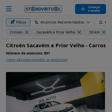
Começar
a vender
Anúncios Recomendados
Filtros
Guar
Citroën
Sacavém e Prior Velho
50 km
Citroën Sacavém e Prior Velho - Carros
Número de anúncios:
801
Como são posicionados os anúncios?