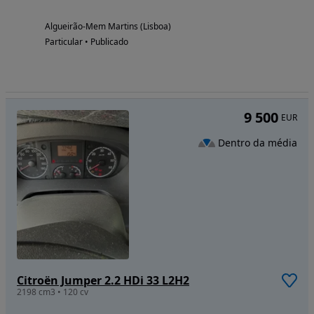
Algueirão-Mem Martins (Lisboa)
Particular • Publicado
9 500
EUR
Dentro da média
Citroën Jumper 2.2 HDi 33 L2H2
2198 cm3 • 120 cv