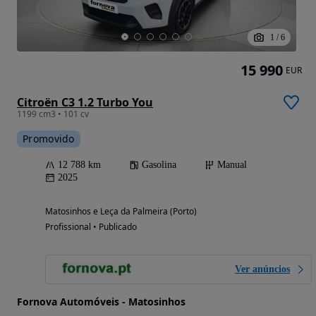
1
/
6
15 990
EUR
Citroën C3 1.2 Turbo You
1199 cm3 • 101 cv
Promovido
12 788 km
Gasolina
Manual
2025
Matosinhos e Leça da Palmeira (Porto)
Profissional • Publicado
Ver anúncios
Fornova Automóveis - Matosinhos