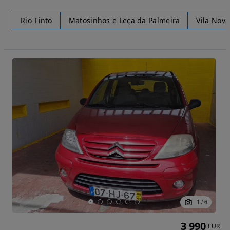
Rio Tinto
Matosinhos e Leça da Palmeira
Vila Nova
1
/
6
3 990
EUR