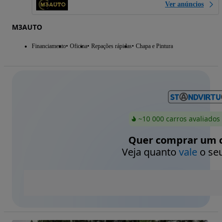
Ver anúncios
M3AUTO
Financiamento
Oficina
Repações rápidas
Chapa e Pintura
~10 000 carros avaliados
Quer comprar um c
Veja quanto
vale
o seu