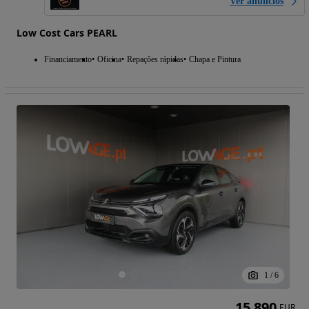
Ver anúncios
Low Cost Cars PEARL
Financiamento
Oficina
Repações rápidas
Chapa e Pintura
1
/
6
15 890
EUR