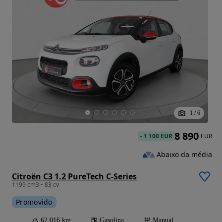
1
/
6
8 890
-
1 100 EUR
EUR
Abaixo da média
Citroën C3 1.2 PureTech C-Series
1199 cm3 • 83 cv
Promovido
62 016 km
Gasolina
Manual