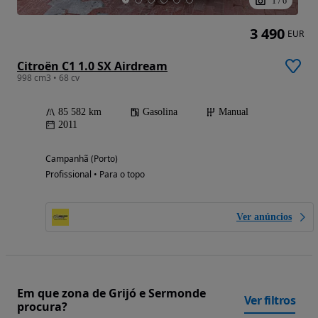
1
/
6
3 490
EUR
Citroën C1 1.0 SX Airdream
998 cm3 • 68 cv
85 582 km
Gasolina
Manual
2011
Campanhã (Porto)
Profissional • Para o topo
Ver anúncios
Em que zona de Grijó e Sermonde
Ver filtros
procura?