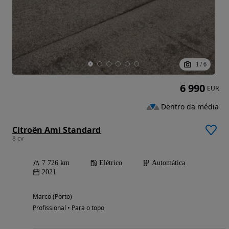
1
/
6
6 990
EUR
Dentro da média
Citroën Ami Standard
8 cv
7 726 km
Elétrico
Automática
2021
Marco (Porto)
Profissional • Para o topo