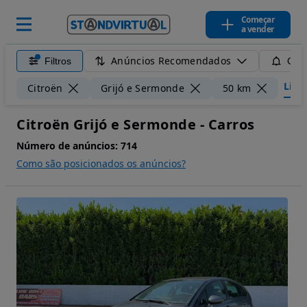
Começar
a vender
Anúncios Recomendados
Filtros
Guar
Limpa
Citroën
Grijó e Sermonde
50 km
Citroën Grijó e Sermonde - Carros
Número de anúncios:
714
Como são posicionados os anúncios?