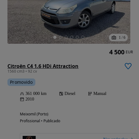
1
/
6
4 500
EUR
Citroën C4 1.6 HDi Attraction
1560 cm3 • 92 cv
Promovido
361 000 km
Diesel
Manual
2010
Meixomil (Porto)
Profissional • Publicado