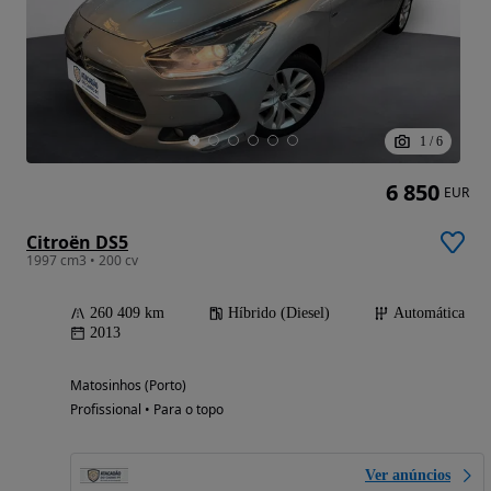
1
/
6
6 850
EUR
Citroën DS5
1997 cm3 • 200 cv
260 409 km
Híbrido (Diesel)
Automática
2013
Matosinhos (Porto)
Profissional • Para o topo
Ver anúncios