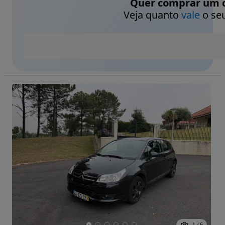
Quer comprar um c
Veja quanto
vale
o seu