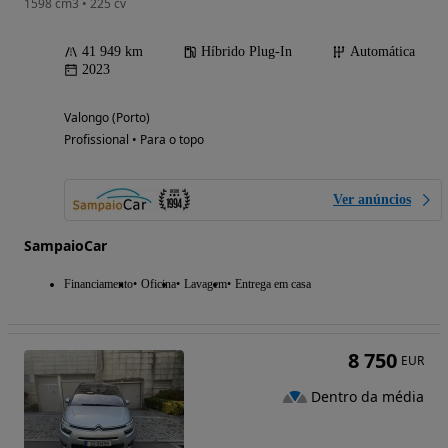
1598 cm3 • 225 cv
41 949 km
Híbrido Plug-In
Automática
2023
Valongo (Porto)
Profissional • Para o topo
Ver anúncios
SampaioCar
Financiamento
Oficina
Lavagem
Entrega em casa
8 750
EUR
Dentro da média