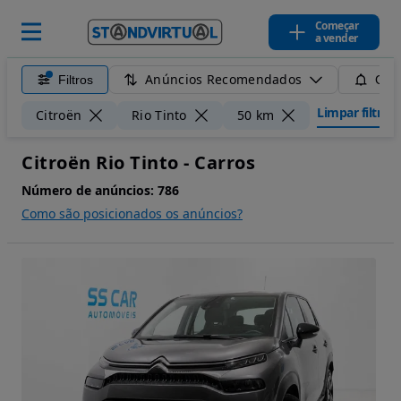
Começar
a vender
Anúncios Recomendados
Filtros
Guar
Limpar filtros
Citroën
Rio Tinto
50 km
Citroën Rio Tinto - Carros
Número de anúncios:
786
Como são posicionados os anúncios?