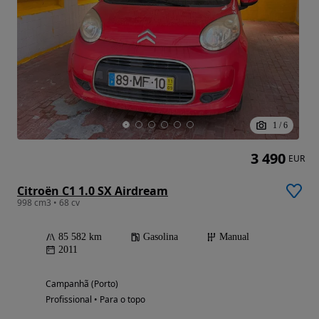
1
/
6
3 490
EUR
Citroën C1 1.0 SX Airdream
998 cm3 • 68 cv
85 582 km
Gasolina
Manual
2011
Campanhã (Porto)
Profissional • Para o topo