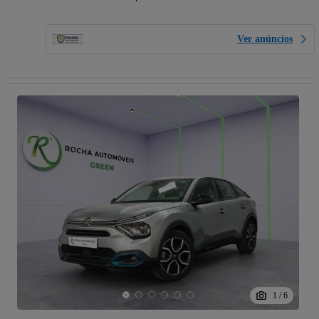
Ver anúncios
1
/
6