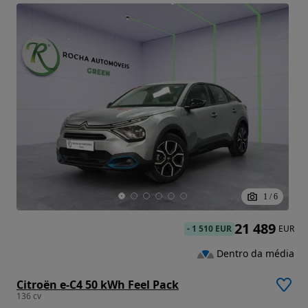
1
/
6
21 489
-
1 510 EUR
EUR
Dentro da média
Citroën e-C4 50 kWh Feel Pack
136 cv