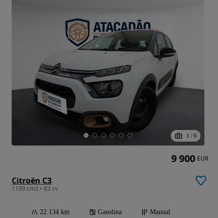
1
/
6
9 900
EUR
Citroën C3
1199 cm3 • 83 cv
22 134 km
Gasolina
Manual