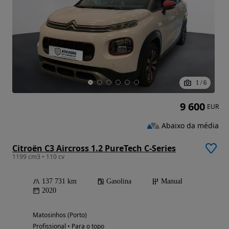
1
/
6
9 600
EUR
Abaixo da média
Citroën C3 Aircross 1.2 PureTech C-Series
1199 cm3 • 110 cv
137 731 km
Gasolina
Manual
2020
Matosinhos (Porto)
Profissional • Para o topo