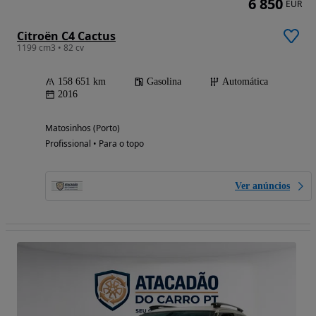
6 850
EUR
Citroën C4 Cactus
1199 cm3 • 82 cv
158 651 km
Gasolina
Automática
2016
Matosinhos (Porto)
Profissional • Para o topo
Ver anúncios