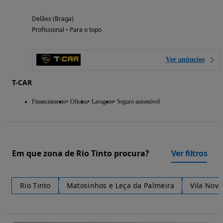
Delães (Braga)
Profissional • Para o topo
Ver anúncios
T-CAR
Financiamento
Oficina
Lavagem
Seguro automóvel
Em que zona de Rio Tinto procura?
Ver filtros
Rio Tinto
Matosinhos e Leça da Palmeira
Vila Nova