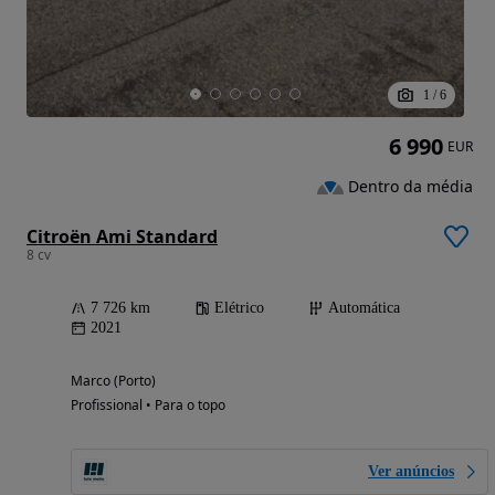
1
/
6
6 990
EUR
Dentro da média
Citroën Ami Standard
8 cv
7 726 km
Elétrico
Automática
2021
Marco (Porto)
Profissional • Para o topo
Ver anúncios