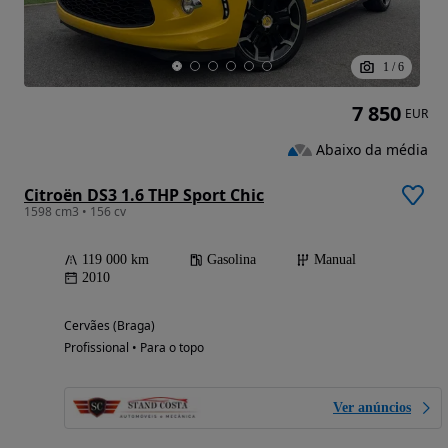
1
/
6
7 850
EUR
Abaixo da média
Citroën DS3 1.6 THP Sport Chic
1598 cm3 • 156 cv
119 000 km
Gasolina
Manual
2010
Cervães (Braga)
Profissional • Para o topo
Ver anúncios