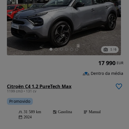
1
/
6
17 990
EUR
Dentro da média
Citroën C4 1.2 PureTech Max
1199 cm3 • 131 cv
Promovido
31 589 km
Gasolina
Manual
2024