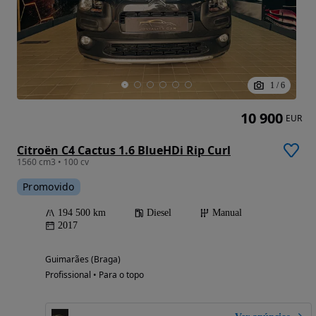
1
/
6
10 900
EUR
Citroën C4 Cactus 1.6 BlueHDi Rip Curl
1560 cm3 • 100 cv
Promovido
194 500 km
Diesel
Manual
2017
Guimarães (Braga)
Profissional • Para o topo