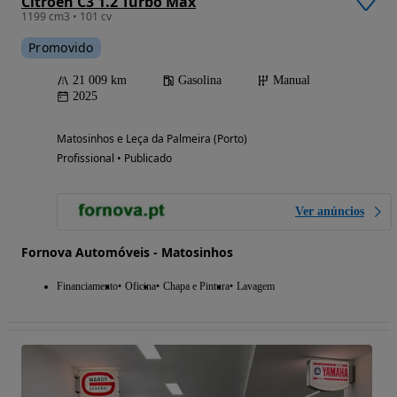
Citroën C3 1.2 Turbo Max
1199 cm3 • 101 cv
Promovido
21 009 km
Gasolina
Manual
2025
Matosinhos e Leça da Palmeira (Porto)
Profissional • Publicado
Ver anúncios
Fornova Automóveis - Matosinhos
Financiamento
Oficina
Chapa e Pintura
Lavagem