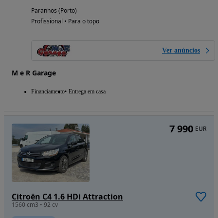
Paranhos (Porto)
Profissional • Para o topo
Ver anúncios
M e R Garage
Financiamento
Entrega em casa
7 990
EUR
Citroën C4 1.6 HDi Attraction
1560 cm3 • 92 cv