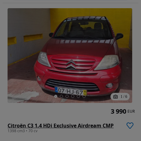
1
/
6
3 990
EUR
Citroën C3 1.4 HDi Exclusive Airdream CMP
1398 cm3 • 70 cv