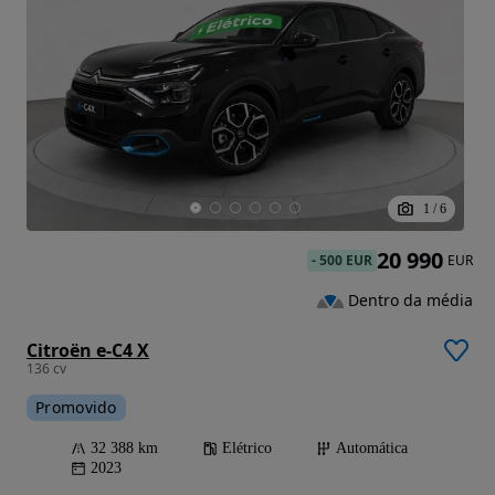
1
/
6
20 990
-
500 EUR
EUR
Dentro da média
Citroën e-C4 X
136 cv
Promovido
32 388 km
Elétrico
Automática
2023