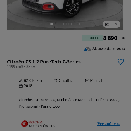
1
/
6
8 890
-
1 100 EUR
EUR
Abaixo da média
Citroën C3 1.2 PureTech C-Series
1199 cm3 • 83 cv
62 016 km
Gasolina
Manual
2018
Viatodos, Grimancelos, Minhotães e Monte de Fralães (Braga)
Profissional • Para o topo
Ver anúncios