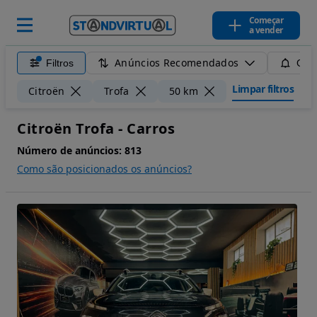
Começar
a vender
Anúncios Recomendados
Filtros
Guar
Limpar filtros
Citroën
Trofa
50 km
Citroën Trofa - Carros
Número de anúncios:
813
Como são posicionados os anúncios?