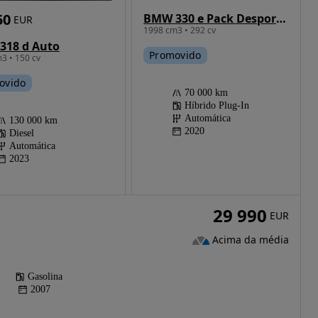
50
BMW 330 e Pack Desportivo M Pro Auto
EUR
1998 cm3 • 292 cv
318 d Auto
Promovido
3 • 150 cv
ovido
70 000 km
Híbrido Plug-In
Automática
130 000 km
2020
Diesel
Automática
2023
29 990
EUR
Acima da média
Gasolina
2007