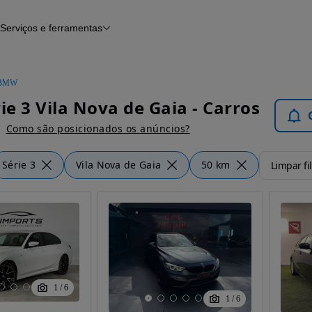
Serviços e ferramentas
Financiamento
Avaliar o meu carro
iamento
Serviço de check-up
Histórico do veículo
BMW
Notícias e artigos
e 3 Vila Nova de Gaia - Carros
Como são posicionados os anúncios?
Série 3
Vila Nova de Gaia
50 km
Limpar fil
1
/
6
1
/
6