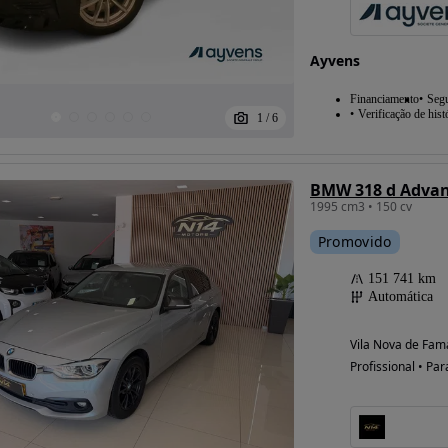
Ayvens
Financiamento
Seg
Verificação de hist
1
/
6
BMW 318 d Advan
1995 cm3 • 150 cv
Promovido
151 741 km
Automática
Vila Nova de Fam
Profissional • Par