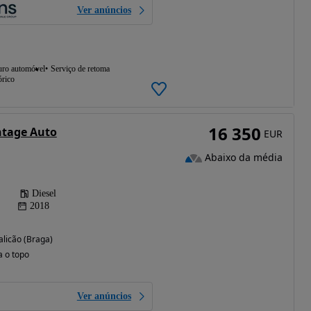
Ver anúncios
uro automóvel
Serviço de retoma
órico
16 350
tage Auto
EUR
Abaixo da média
Diesel
2018
alicão (Braga)
a o topo
Ver anúncios