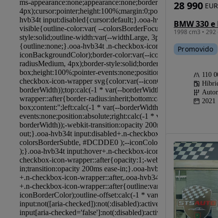
28 990
EUR
BMW 330 e 
1998 cm3 • 292 
Promovido
110 
Híbri
Autom
2021