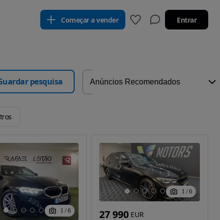
Começar a vender
Entrar
Guardar pesquisa
tros
1
/
6
1
/
6
27 990
EUR