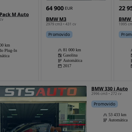
64 900
22 9
EUR
Pack M Auto
BMW M3
BMW 
cv
2979 cm3 • 431 cv
1995 cm
Promovido
Prom
000 km
81 000 km
do Plug-In
Gasolina
ática
Automática
2017
BMW 330 i Auto
2996 cm3 • 272 cv
Promovido
53 433 km
Automática