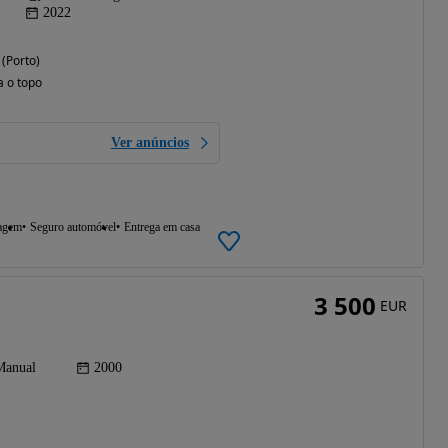
2022
(Porto)
a o topo
Ver anúncios
agem
Seguro automóvel
Entrega em casa
3 500
EUR
Manual
2000