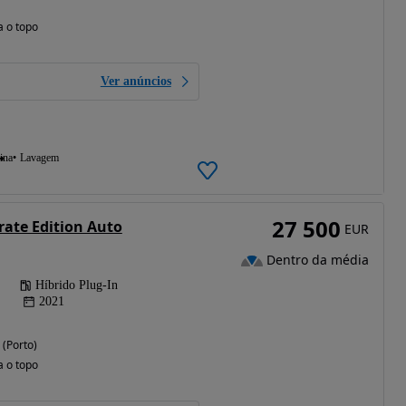
a o topo
Ver anúncios
ina
Lavagem
27 500
ate Edition Auto
EUR
Dentro da média
Híbrido Plug-In
2021
 (Porto)
a o topo