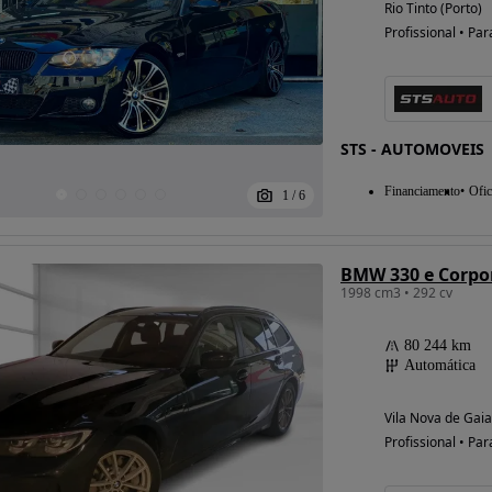
Rio Tinto (Porto)
Profissional • Par
Possibilidade de
financiamento
STS - AUTOMOVEIS
Financiamento
Ofic
1
/
6
BMW 330 e Corpor
1998 cm3 • 292 cv
80 244 km
Automática
Vila Nova de Gaia
Profissional • Par