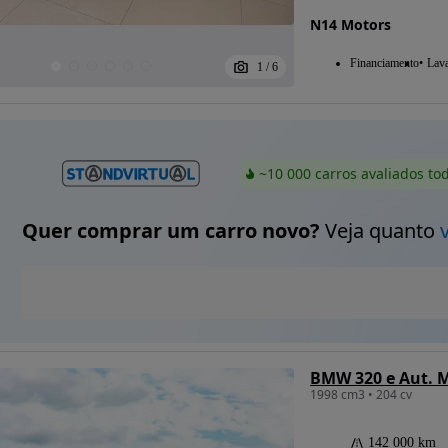
N14 Motors
Financiamento
Lav
1
/
6
~10 000 carros avaliados to
Quer comprar um carro novo?
Veja quanto
BMW 320 e Aut. M
1998 cm3 • 204 cv
142 000 km