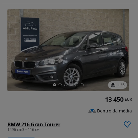
1
/
6
13 450
EUR
Dentro da média
BMW 216 Gran Tourer
1496 cm3 • 116 cv