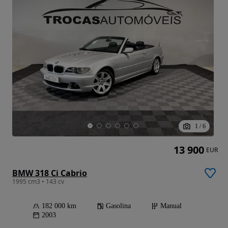
1
/
6
13 900
EUR
BMW 318 Ci Cabrio
1995 cm3 • 143 cv
182 000 km
Gasolina
Manual
2003