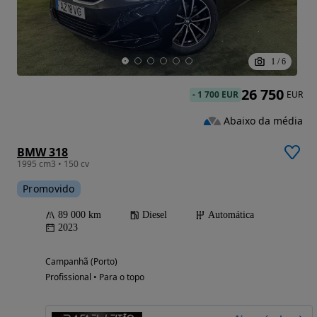
1
/
6
26 750
-
1 700 EUR
EUR
Abaixo da média
BMW 318
1995 cm3 • 150 cv
Promovido
89 000 km
Diesel
Automática
2023
Campanhã (Porto)
Profissional • Para o topo