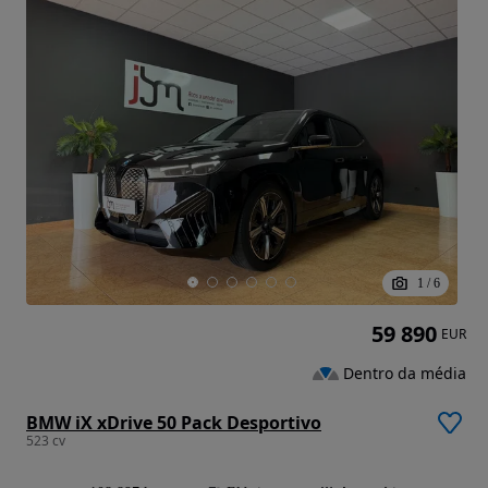
1
/
6
59 890
EUR
Dentro da média
BMW iX xDrive 50 Pack Desportivo
523 cv