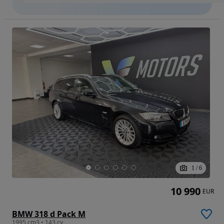
1
/
6
10 990
EUR
BMW 318 d Pack M
1995 cm3 • 143 cv