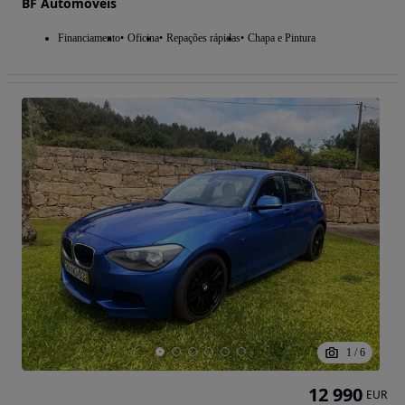
BF Automóveis
Financiamento
Oficina
Repações rápidas
Chapa e Pintura
1
/
6
12 990
EUR