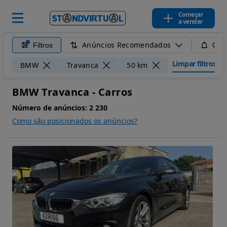
Começar
a vender
Anúncios Recomendados
Filtros
Guar
Limpar filtros
BMW
Travanca
50 km
BMW Travanca - Carros
Número de anúncios:
2 230
Como são posicionados os anúncios?