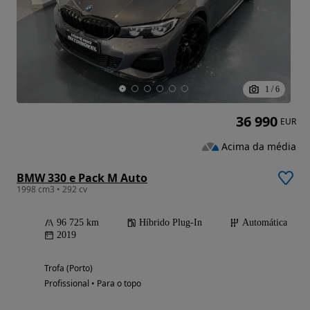
1
/
6
36 990
EUR
Acima da média
BMW 330 e Pack M Auto
1998 cm3 • 292 cv
96 725 km
Híbrido Plug-In
Automática
2019
Trofa (Porto)
Profissional • Para o topo