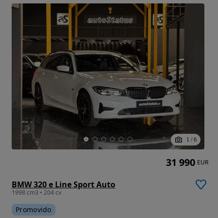
1
/
6
31 990
EUR
BMW 320 e Line Sport Auto
1998 cm3 • 204 cv
Promovido