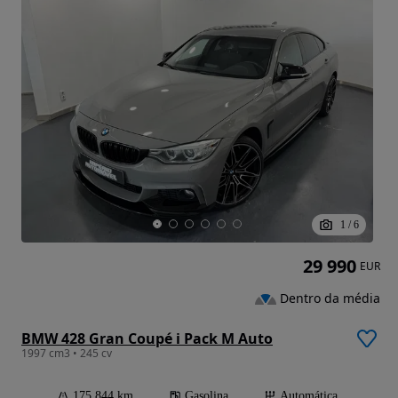
1
/
6
29 990
EUR
Dentro da média
BMW 428 Gran Coupé i Pack M Auto
1997 cm3 • 245 cv
175 844 km
Gasolina
Automática