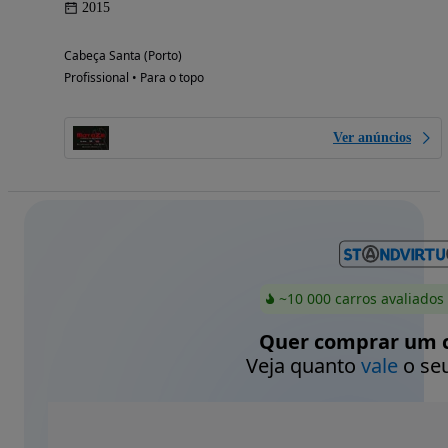
2015
Cabeça Santa (Porto)
Profissional • Para o topo
Ver anúncios
~10 000 carros avaliados
Quer comprar um c
Veja quanto
vale
o seu