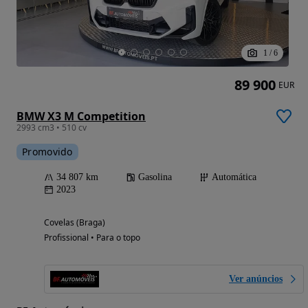
1
/
6
89 900
EUR
BMW X3 M Competition
2993 cm3 • 510 cv
Promovido
34 807 km
Gasolina
Automática
2023
Covelas (Braga)
Profissional • Para o topo
Ver anúncios