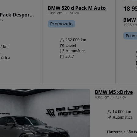
18 9
BMW 520 d Pack M Auto
1995 cm3 • 190 cv
BMW 520 d Pack Desportivo M Auto
BMW 
cv
Promovido
1995 cm
Prom
262 000 km
Diesel
02 km
Automática
l
2017
ática
BMW M5 xDrive
4395 cm3 • 727 cv
14 000 km
Automática
Fânzeres e São P