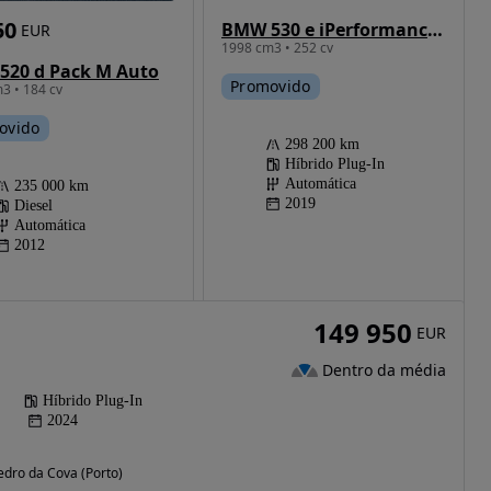
50
BMW 530 e iPerformance Pack M
EUR
1998 cm3 • 252 cv
520 d Pack M Auto
Promovido
3 • 184 cv
ovido
298 200 km
Híbrido Plug-In
Automática
235 000 km
2019
Diesel
Automática
2012
149 950
EUR
Dentro da média
Híbrido Plug-In
2024
edro da Cova (Porto)