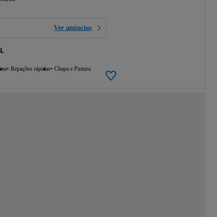
Ver anúncios
RL
ina
Repações rápidas
Chapa e Pintura