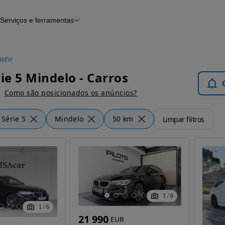
Serviços e ferramentas
Financiamento
Avaliar o meu carro
iamento
Serviço de check-up
Histórico do veículo
BMW
Notícias e artigos
e 5 Mindelo - Carros
Como são posicionados os anúncios?
Série 5
Mindelo
50 km
Limpar filtros
1
/
6
1
/
6
21 990
EUR