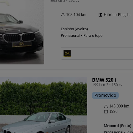
1998 cm3 • 292 cv
103 104 km
Híbrido Plug-In
Espinho (Aveiro)
Profissional • Para o topo
BMW 520 i
1991 cm3 • 150 cv
Promovido
145 000 km
1998
Meixomil (Porto)
Profissional • Pub