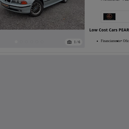
Low Cost Cars PEA
Financiamento
Ofic
1
/
6