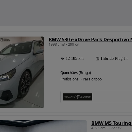
BMW 530 e xDrive Pack Desportivo 
1998 cm3 • 299 cv
12 185 km
Híbrido Plug-In
Quinchães (Braga)
Profissional • Para o topo
BMW M5 Touring 
4395 cm3 • 727 cv