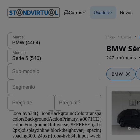
O nº 1
Carros
Usados
Novos
em
Carros
Carros
Comerciais
Todos os carros
Motos
Carros elétricos
Barcos
Carros com financ
Autocaravanas
Novos
Marca
Início
Carros
Pesados
BMW Séri
Modelo
247 anúncios
BMW