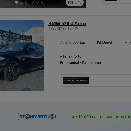
1
/
6
BMW 520 d Auto
1995 cm3 • 184 cv
178 000 km
Diesel
Alfena (Porto)
Profissional • Para o topo
~10 000 carros avaliados to