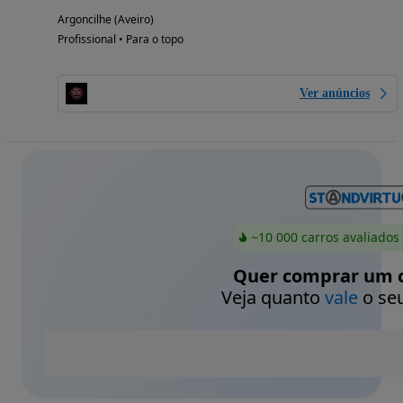
Argoncilhe (Aveiro)
Profissional • Para o topo
Ver anúncios
~10 000 carros avaliados
Quer comprar um c
Veja quanto
vale
o seu