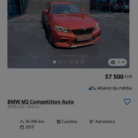
1
/
6
57 500
EUR
Abaixo da média
BMW M2 Competition Auto
2979 cm3 • 410 cv
36 000 km
Gasolina
Automática
2019