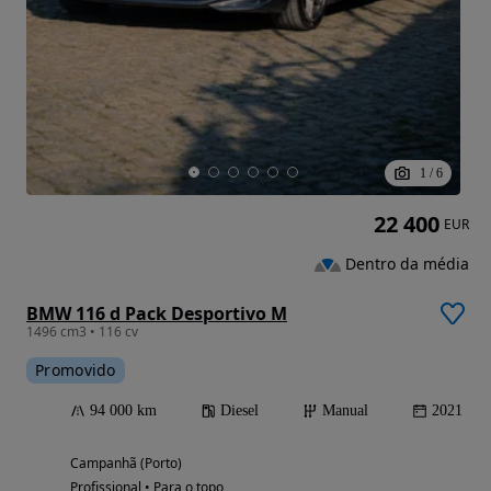
1
/
6
22 400
EUR
Dentro da média
BMW 116 d Pack Desportivo M
1496 cm3 • 116 cv
Promovido
94 000 km
Diesel
Manual
2021
Campanhã (Porto)
Profissional • Para o topo