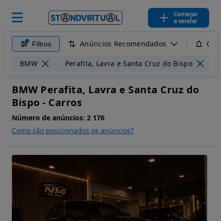
Começar
a vender
Anúncios Recomendados
Filtros
Guar
BMW
Perafita, Lavra e Santa Cruz do Bispo
BMW Perafita, Lavra e Santa Cruz do
Bispo - Carros
Número de anúncios:
2 176
Como são posicionados os anúncios?