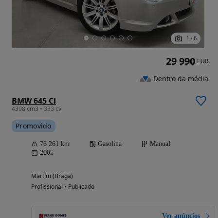
1
/
6
29 990
EUR
Dentro da média
BMW 645 Ci
4398 cm3 • 333 cv
Promovido
76 261 km
Gasolina
Manual
2005
Martim (Braga)
Profissional • Publicado
Ver anúncios