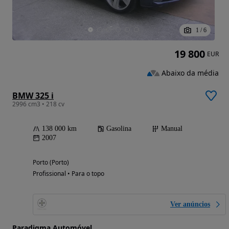
1
/
6
19 800
EUR
Abaixo da média
BMW 325 i
2996 cm3 • 218 cv
138 000 km
Gasolina
Manual
2007
Porto (Porto)
Profissional • Para o topo
Ver anúncios
Paradigma Automóvel