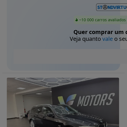
~10 000 carros avaliados
Quer comprar um c
Veja quanto
vale
o seu