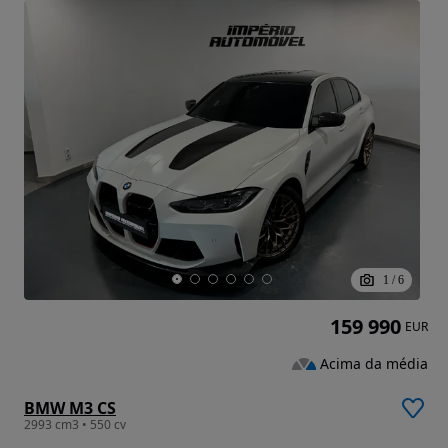
1
/
6
159 990
EUR
Acima da média
BMW M3 CS
2993 cm3 • 550 cv