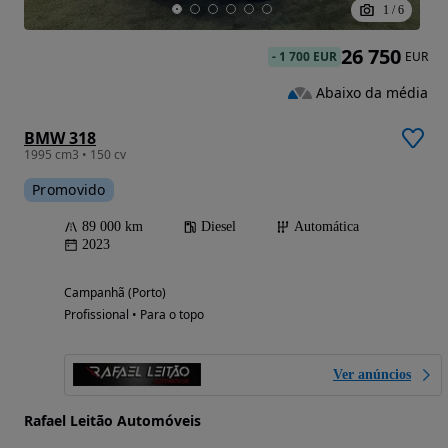
1
/
6
26 750
-
1 700 EUR
EUR
Abaixo da média
BMW 318
1995 cm3 • 150 cv
Promovido
89 000 km
Diesel
Automática
2023
Campanhã (Porto)
Profissional • Para o topo
Ver anúncios
Rafael Leitão Automóveis