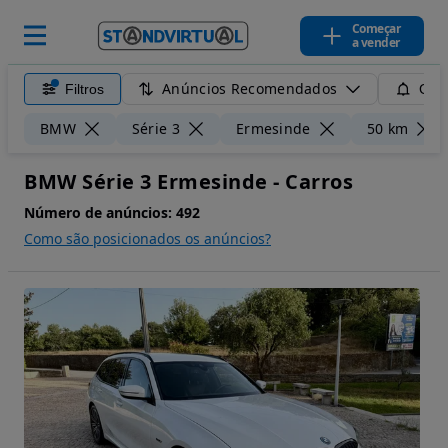
Começar
a vender
Anúncios Recomendados
Filtros
Guar
BMW
Série 3
Ermesinde
50 km
BMW Série 3 Ermesinde - Carros
Número de anúncios:
492
Como são posicionados os anúncios?