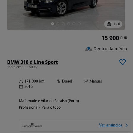
1
/
6
15 900
EUR
Dentro da média
BMW 318 d Line Sport
1995 cm3 • 150 cv
171 000 km
Diesel
Manual
2016
Mafamude e Vilar do Paraíso (Porto)
Profissional • Para o topo
Ver anúncios