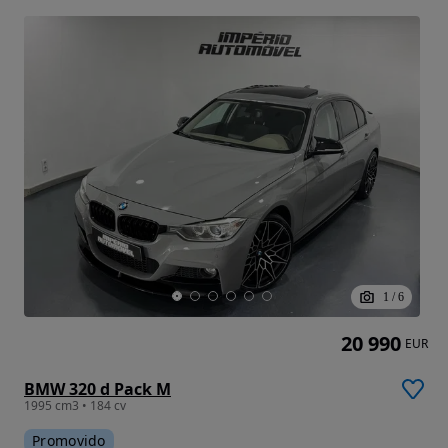
1
/
6
20 990
EUR
BMW 320 d Pack M
1995 cm3 • 184 cv
Promovido