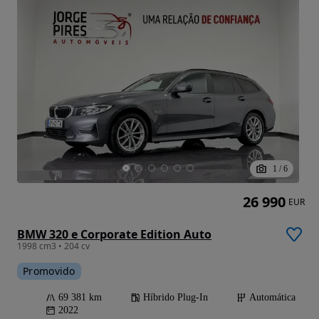
1
/
6
26 990
EUR
BMW 320 e Corporate Edition Auto
1998 cm3 • 204 cv
Promovido
69 381 km
Híbrido Plug-In
Automática
2022