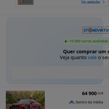
Ver anúncios
~10 000 carros avaliados
Quer comprar um c
Veja quanto
vale
o seu
64 900
EUR
Dentro da média