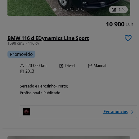
1
/
6
10 900
EUR
BMW 116 d EDynamics Line Sport
1598 cm3 • 116 cv
Promovido
220 000 km
Diesel
Manual
2013
Serzedo e Perosinho (Porto)
Profissional • Publicado
Ver anúncios