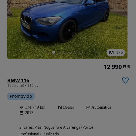
1
/
6
12 990
EUR
BMW 116
1995 cm3 • 116 cv
Promovido
174 749 km
Diesel
Automática
2013
Silvares, Pias, Nogueira e Alvarenga (Porto)
Profissional • Publicado