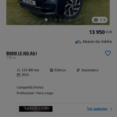
1
/
6
13 950
EUR
Abaixo da média
BMW i3 (60 Ah)
170 cv
124 000 km
Elétrico
Automática
2016
Campanhã (Porto)
Profissional • Para o topo
Ver anúncios