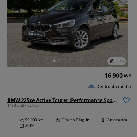
1
/
6
16 900
EUR
Dentro da média
BMW 225xe Active Tourer iPerformance Sport Line
1499 cm3 • 224 cv
99 000 km
Híbrido Plug-In
Automática
2019