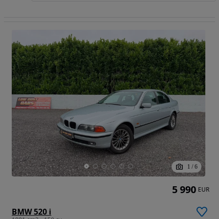
1
/
6
5 990
EUR
BMW 520 i