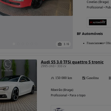
Covelas (Braga)
Profissional • Pub
Possibilidade de
financiamento
BF Automóveis
Financiamento
Ofic
1
/
6
Audi S5 3.0 TFSi quattro S tronic
2995 cm3 • 333 cv
150 000 km
Gasolina
Ribeirão (Braga)
Profissional • Para o topo