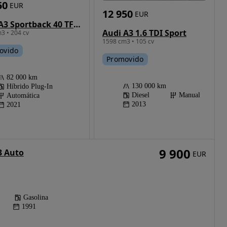
50
EUR
12 950
EUR
Audi A3 Sportback 40 TFSIe Advanced
Audi A3 1.6 TDI Sport
3 • 204 cv
1598 cm3 • 105 cv
ovido
Promovido
82 000 km
130 000 km
Híbrido Plug-In
Diesel
Manual
Automática
2013
2021
9 900
3 Auto
EUR
Gasolina
1991