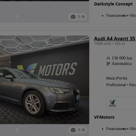
Darkstyle Concept
Financiamento
Ofic
1
/
6
Audi A4 Avant 35 
1968 cm3 • 163 cv
130 000 km
Automática
Maia (Porto)
Profissional • Par
VFMotors
Financiamento
Ofic
1
/
6