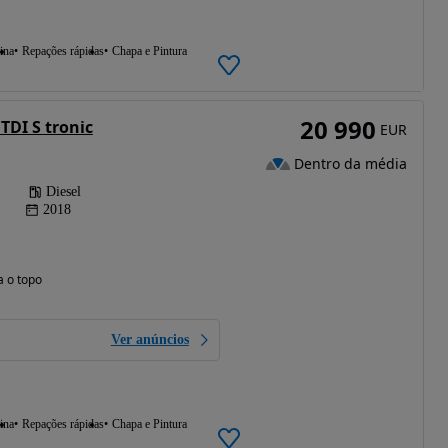
ina
Repações rápidas
Chapa e Pintura
20 990
TDI S tronic
EUR
Dentro da média
Diesel
2018
a o topo
Ver anúncios
ina
Repações rápidas
Chapa e Pintura