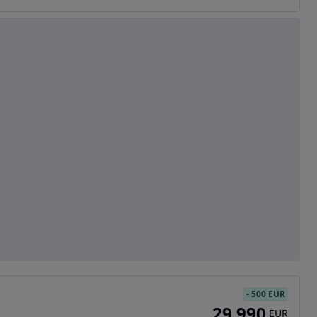
-
500 EUR
29 990
EUR