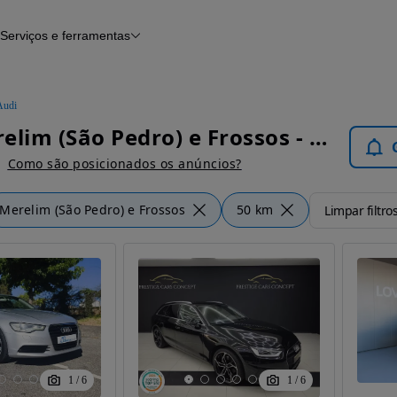
Serviços e ferramentas
Financiamento
Avaliar o meu carro
iamento
Serviço de check-up
Histórico do veículo
Audi
Notícias e artigos
Audi Merelim (São Pedro) e Frossos - Carros
Como são posicionados os anúncios?
Merelim (São Pedro) e Frossos
50 km
Limpar filtro
1
/
6
1
/
6