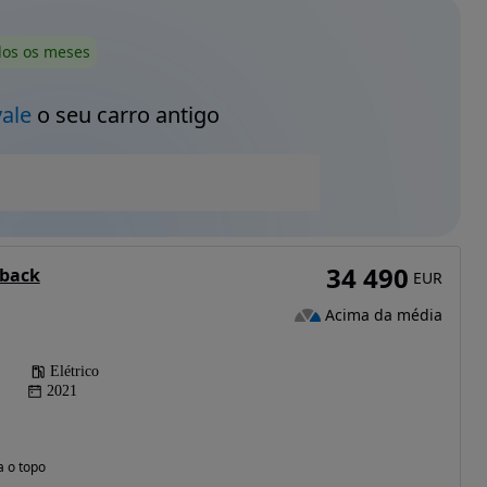
dos os meses
vale
o seu carro antigo
34 490
tback
EUR
Acima da média
Elétrico
2021
a o topo