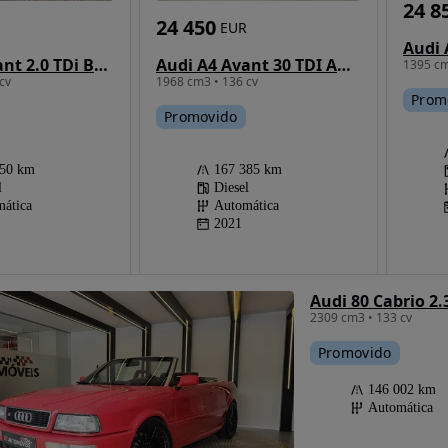
24 8
24 450
EUR
Audi A4 Avant 30 TDI Advanced S tronic
Audi A6 Avant 2.0 TDi Business Line S-line Multitronic
1395 cm
1968 cm3 • 136 cv
cv
Prom
Promovido
167 385 km
150 km
Diesel
l
Automática
ática
2021
Audi 80 Cabrio 2.
2309 cm3 • 133 cv
Promovido
146 002 km
Automática