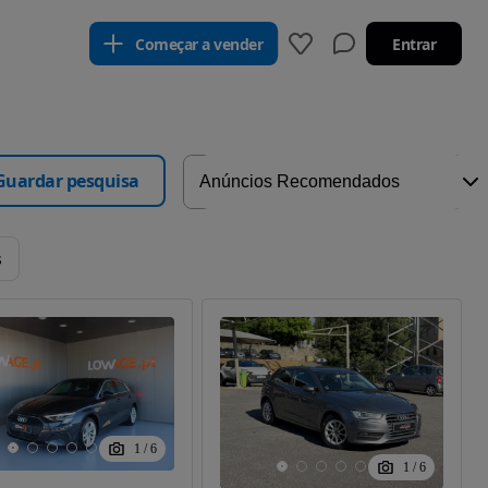
Começar a vender
Entrar
Guardar pesquisa
s
1
/
6
1
/
6