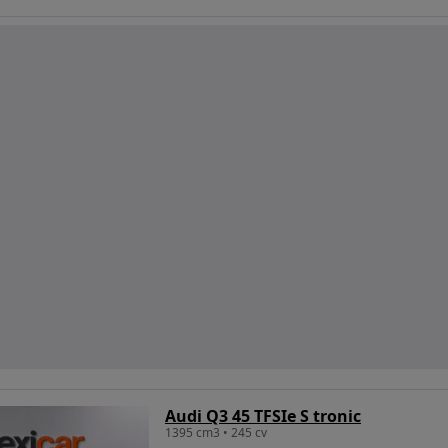
Audi Q3 45 TFSIe S tronic
1395 cm3 • 245 cv