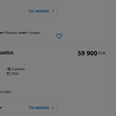
Ver anúncios
ina
Repações rápidas
Lavagem
59 900
quattro
EUR
Gasolina
2016
a o topo
Ver anúncios