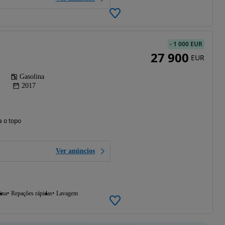
-
1 000 EUR
27 900
EUR
Gasolina
2017
a o topo
Ver anúncios
ina
Repações rápidas
Lavagem