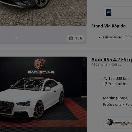
Stand Via Rápida
Financiamento
Ofic
1
/
6
Audi RS5 4.2 FSi 
4163 cm3 • 450 cv
125 000 km
Automática
Martim (Braga)
Profissional • Par