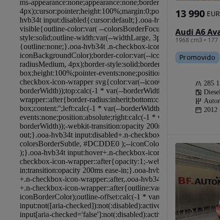
13 990
EUR
1968 cm3 • 177 
Promovido
285 
Diese
Autom
2012