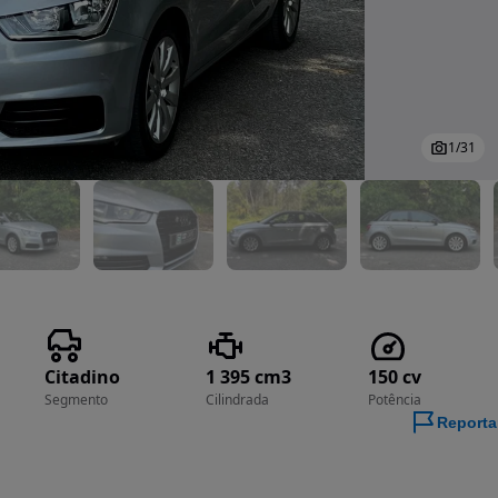
1
/
31
Citadino
1 395 cm3
150 cv
Segmento
Cilindrada
Potência
Reporta