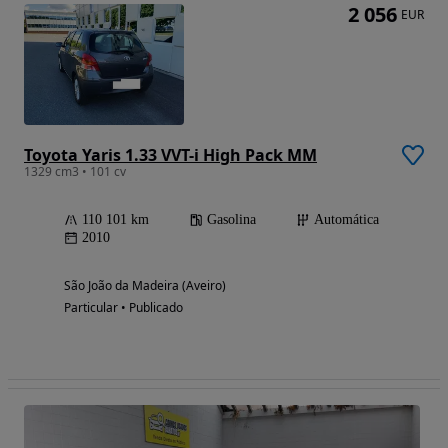
2 056
EUR
Toyota Yaris 1.33 VVT-i High Pack MM
1329 cm3 • 101 cv
110 101 km
Gasolina
Automática
2010
São João da Madeira (Aveiro)
Particular • Publicado