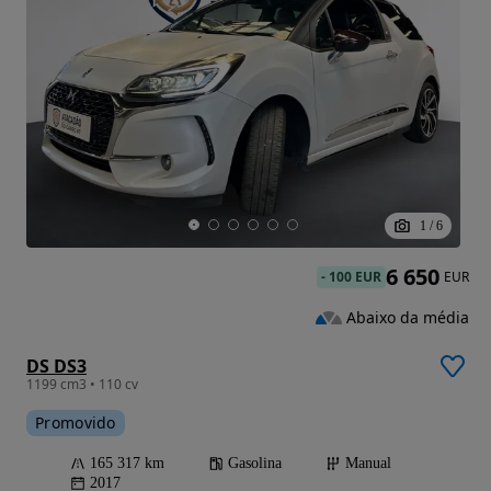
1
/
6
6 650
-
100 EUR
EUR
Abaixo da média
DS DS3
1199 cm3 • 110 cv
Promovido
165 317 km
Gasolina
Manual
2017