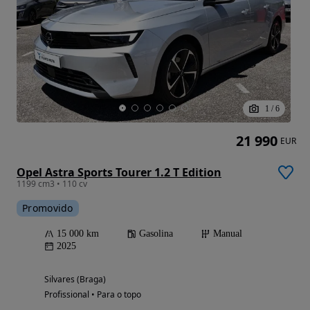
1
/
6
21 990
EUR
Opel Astra Sports Tourer 1.2 T Edition
1199 cm3 • 110 cv
Promovido
15 000 km
Gasolina
Manual
2025
Silvares (Braga)
Profissional • Para o topo