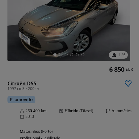
1
/
6
6 850
EUR
Citroën DS5
1997 cm3 • 200 cv
Promovido
260 409 km
Híbrido (Diesel)
Automática
2013
Matosinhos (Porto)
Profissional • Publicado