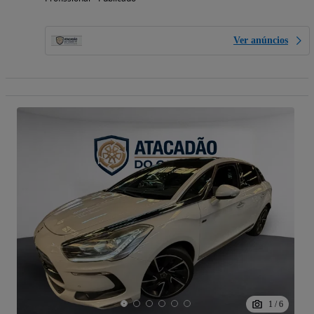
Ver anúncios
1
/
6