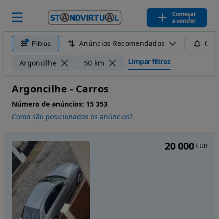
Começar
a vender
Anúncios Recomendados
Filtros
Guar
Limpar filtros
Argoncilhe
50 km
Argoncilhe - Carros
Número de anúncios:
15 353
Como são posicionados os anúncios?
20 000
EUR