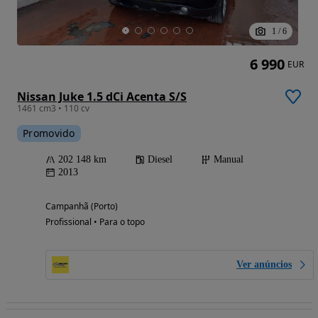
1
/
6
6 990
EUR
Nissan Juke 1.5 dCi Acenta S/S
1461 cm3 • 110 cv
Promovido
202 148 km
Diesel
Manual
2013
Campanhã (Porto)
Profissional • Para o topo
Ver anúncios