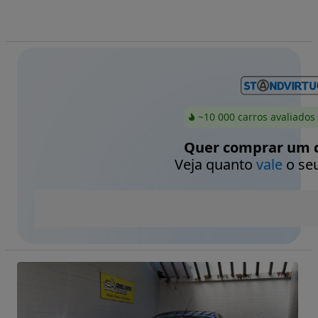
~10 000 carros avaliados
Quer comprar um c
Veja quanto
vale
o seu