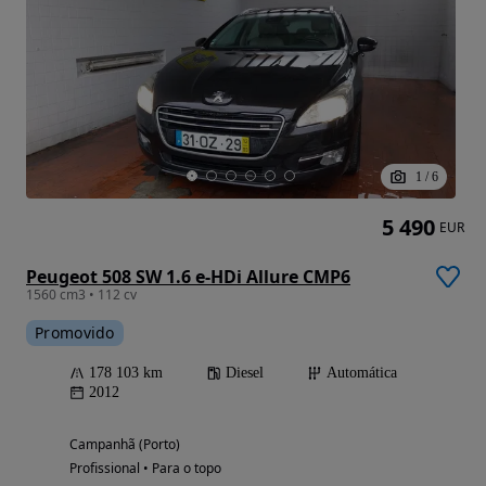
1
/
6
5 490
EUR
Peugeot 508 SW 1.6 e-HDi Allure CMP6
1560 cm3 • 112 cv
Promovido
178 103 km
Diesel
Automática
2012
Campanhã (Porto)
Profissional • Para o topo