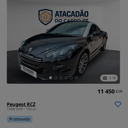
1
/
6
11 450
EUR
Peugeot RCZ
1598 cm3 • 156 cv
Promovido