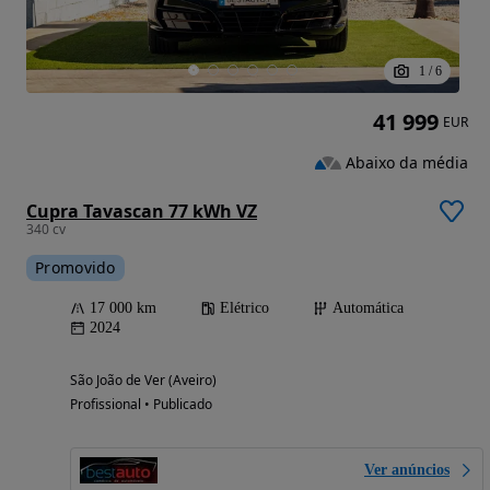
1
/
6
41 999
EUR
Abaixo da média
Cupra Tavascan 77 kWh VZ
340 cv
Promovido
17 000 km
Elétrico
Automática
2024
São João de Ver (Aveiro)
Profissional • Publicado
Ver anúncios