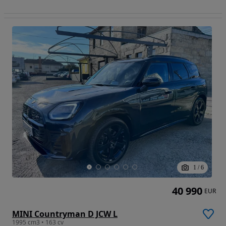
1
/
6
40 990
EUR
MINI Countryman D JCW L
1995 cm3 • 163 cv