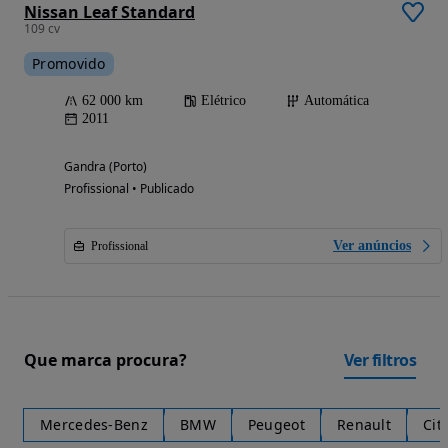
Nissan Leaf Standard
109 cv
Promovido
62 000 km
Elétrico
Automática
2011
Gandra (Porto)
Profissional • Publicado
Ver anúncios
Profissional
Que marca procura?
Ver filtros
Mercedes-Benz
BMW
Peugeot
Renault
Cit