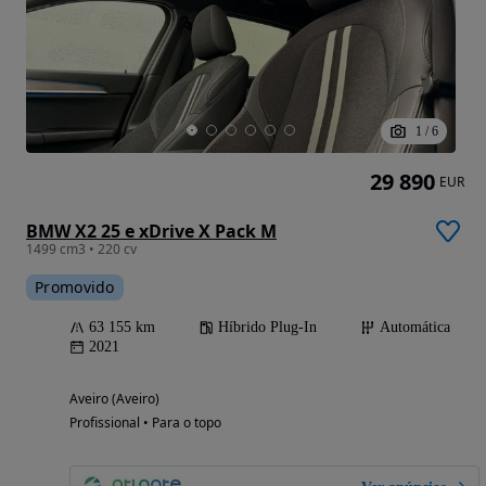
1
/
6
29 890
EUR
BMW X2 25 e xDrive X Pack M
1499 cm3 • 220 cv
Promovido
63 155 km
Híbrido Plug-In
Automática
2021
Aveiro (Aveiro)
Profissional • Para o topo