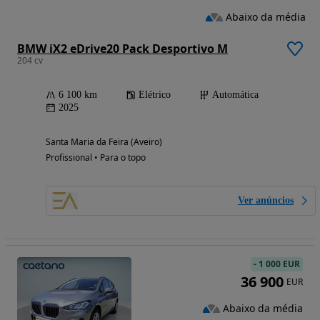
Abaixo da média
BMW iX2 eDrive20 Pack Desportivo M
204 cv
6 100 km
Elétrico
Automática
2025
Santa Maria da Feira (Aveiro)
Profissional • Para o topo
Ver anúncios
-
1 000 EUR
36 900
EUR
Abaixo da média