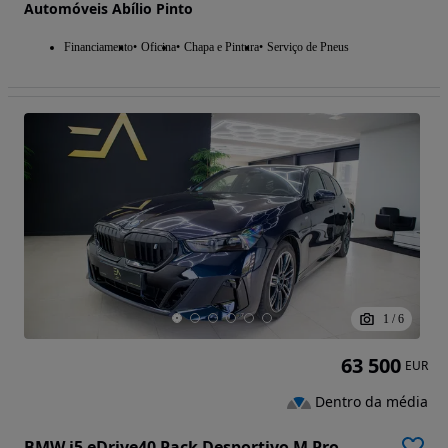
Automóveis Abílio Pinto
Financiamento
Oficina
Chapa e Pintura
Serviço de Pneus
1
/
6
63 500
EUR
Dentro da média
BMW i5 eDrive40 Pack Desportivo M Pro