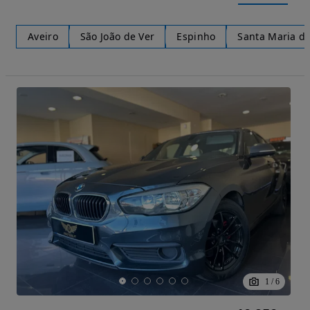
Aveiro
São João de Ver
Espinho
Santa Maria da
1
/
6