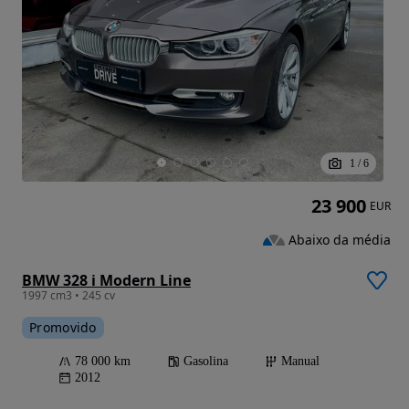
1
/
6
23 900
EUR
Abaixo da média
BMW 328 i Modern Line
1997 cm3 • 245 cv
Promovido
78 000 km
Gasolina
Manual
2012