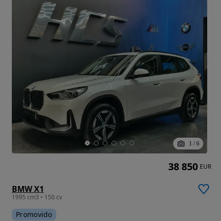
1
/
6
38 850
EUR
BMW X1
1995 cm3 • 150 cv
Promovido