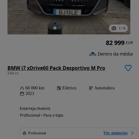
1
/
6
82 999
EUR
Dentro da média
BMW i7 xDrive60 Pack Desportivo M Pro
544 cv
60 000 km
Elétrico
Automática
2023
Estarreja (Aveiro)
Profissional • Para o topo
Ver anúncios
Profissional