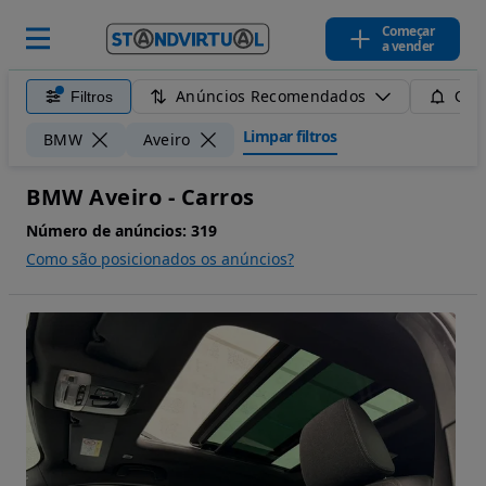
Começar
a vender
Anúncios Recomendados
Filtros
Guar
Limpar filtros
BMW
Aveiro
BMW Aveiro - Carros
Número de anúncios:
319
Como são posicionados os anúncios?