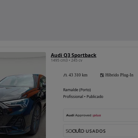
Audi Q3 Sportback
1495 cm3 • 245 cv
43 310 km
Híbrido Plug-In
Ramalde (Porto)
Profissional • Publicado