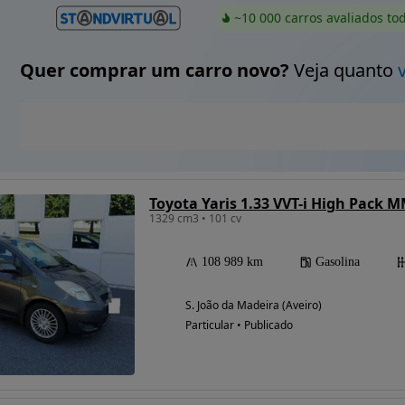
~10 000 carros avaliados to
Quer comprar um carro novo?
Veja quanto
Toyota Yaris 1.33 VVT-i High Pack 
1329 cm3 • 101 cv
108 989 km
Gasolina
S. João da Madeira (Aveiro)
Particular • Publicado