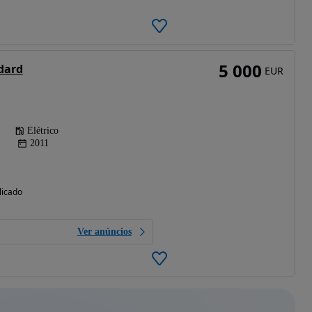
5 000
dard
EUR
Elétrico
2011
licado
Ver anúncios