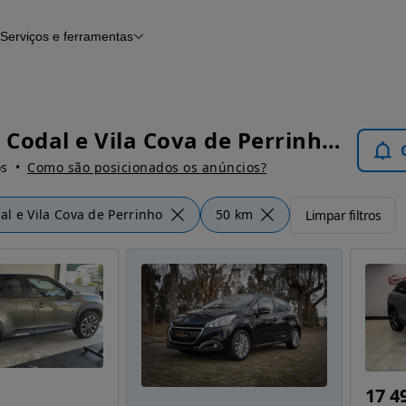
Serviços e ferramentas
Financiamento
Avaliar o meu carro
iamento
Serviço de check-up
Histórico do veículo
Notícias e artigos
Vila Chã, Codal e Vila Cova de Perrinho - Carros
os
Como são posicionados os anúncios?
al e Vila Cova de Perrinho
50 km
Limpar filtros
17 4