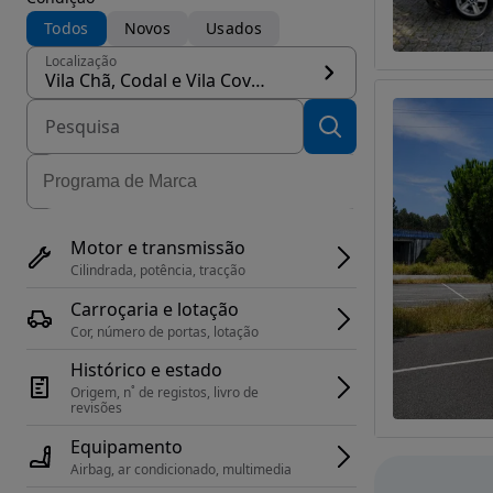
Todos
Novos
Usados
Localização
Vila Chã, Codal e Vila Cova de Perrinho, concelho Vale de Cambra
Motor e transmissão
Cilindrada, potência, tracção
Carroçaria e lotação
Cor, número de portas, lotação
Histórico e estado
Origem, n˚ de registos, livro de 
revisões
Equipamento
Airbag, ar condicionado, multimedia