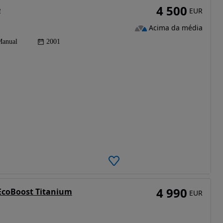
4 500
e
EUR
Acima da média
anual
2001
4 990
 EcoBoost Titanium
EUR