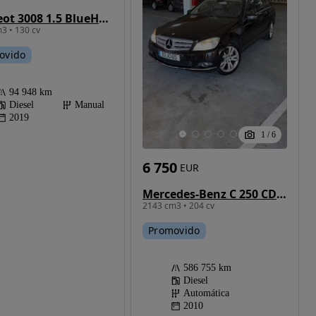
Peugeot 3008 1.5 BlueHDi Allure Pack
3 • 130 cv
ovido
94 948 km
Diesel
Manual
2019
1
/
6
6 750
EUR
Mercedes-Benz C 250 CDi Avantgarde BlueEfficiency Aut.
2143 cm3 • 204 cv
Promovido
586 755 km
Diesel
Automática
2010