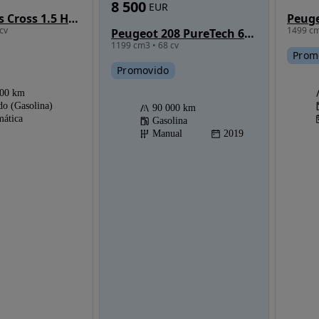
8 500
EUR
Toyota Yaris Cross 1.5 HDF Square Collection
1499 cm
cv
Peugeot 208 PureTech 68 Active
1199 cm3 • 68 cv
Prom
Promovido
000 km
do (Gasolina)
90 000 km
ática
Gasolina
Manual
2019