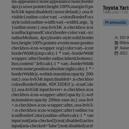
1490 cm3 • 116 
Promovido
103 
Híbri
Autom
2022