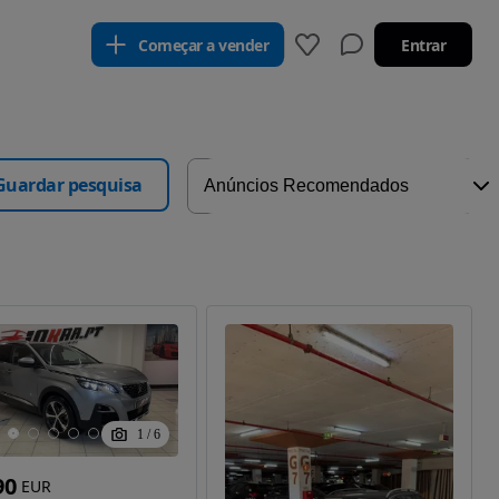
Começar a vender
Entrar
Guardar pesquisa
1
/
6
90
EUR