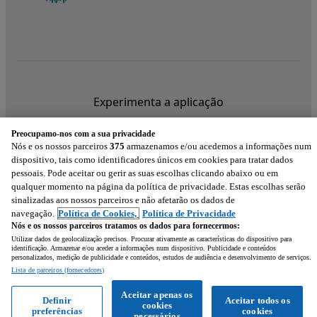
Experimenta a aplicação
Preocupamo-nos com a sua privacidade
Nós e os nossos parceiros
375
armazenamos e/ou acedemos a informações num
dispositivo, tais como identificadores únicos em cookies para tratar dados
pessoais. Pode aceitar ou gerir as suas escolhas clicando abaixo ou em
qualquer momento na página da política de privacidade. Estas escolhas serão
sinalizadas aos nossos parceiros e não afetarão os dados de
navegação.
Política de Cookies,
Política de Privacidade
Nós e os nossos parceiros tratamos os dados para fornecermos:
Utilizar dados de geolocalização precisos. Procurar ativamente as características do dispositivo para
identificação. Armazenar e/ou aceder a informações num dispositivo. Publicidade e conteúdos
personalizados, medição de publicidade e conteúdos, estudos de audiência e desenvolvimento de serviços.
Lista de parceiros (fornecedores)
Mensagem
Aceitar apenas os
Definir
Aceitar todos os
cookies
preferências
cookies
Ligar
WhatsApp
necessários