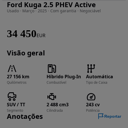
Ford Kuga 2.5 PHEV Active
Imagem 1 de 60
Usado · Março · 2025 · Com garantia · Negociável
34 450
EUR
Visão geral
27 156 km
Híbrido Plug-In
Automática
Quilómetros
Combustível
Tipo de Caixa
SUV / TT
2 488 cm3
243 cv
Segmento
Cilindrada
Potência
Anotações
Reportar