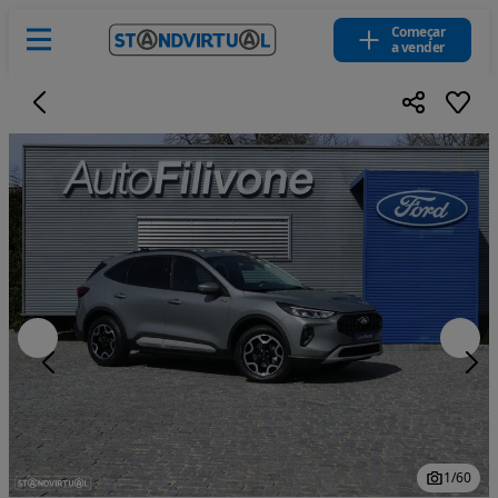
Começar
a vender
1
/
60