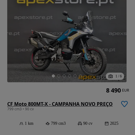
1
/
6
8 490
EUR
CF Moto 800MT-X - CAMPANHA NOVO PREÇO
799 cm3 • 90 cv
1 km
799 cm3
90 cv
2025