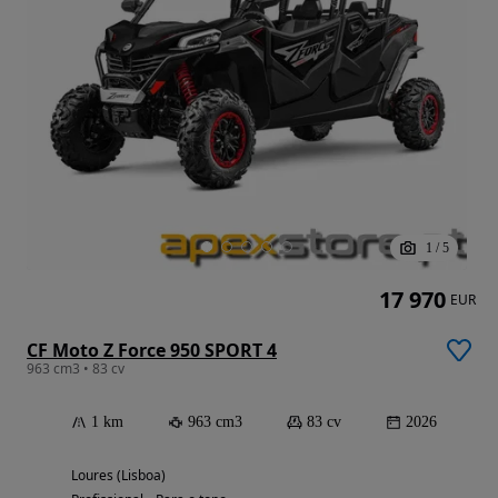
1
/
5
17 970
EUR
CF Moto Z Force 950 SPORT 4
963 cm3 • 83 cv
1 km
963 cm3
83 cv
2026
Loures (Lisboa)