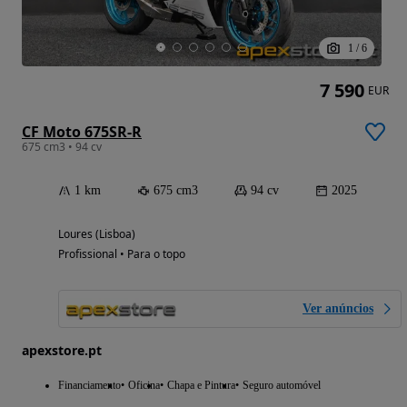
1
/
6
7 590
EUR
CF Moto 675SR-R
675 cm3 • 94 cv
1 km
675 cm3
94 cv
2025
Loures (Lisboa)
Profissional • Para o topo
Ver anúncios
apexstore.pt
Financiamento
Oficina
Chapa e Pintura
Seguro automóvel