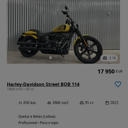
1
/
6
17 950
EUR
Harley-Davidson Street BOB 114
1868 cm3 • 95 cv
830 km
1868 cm3
95 cv
2023
Queluz e Belas (Lisboa)
Profissional • Para o topo