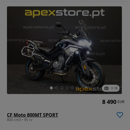
1
/
6
8 490
EUR
CF Moto 800MT SPORT
800 cm3 • 95 cv