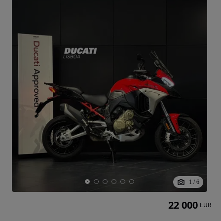
1
/
6
22 000
EUR