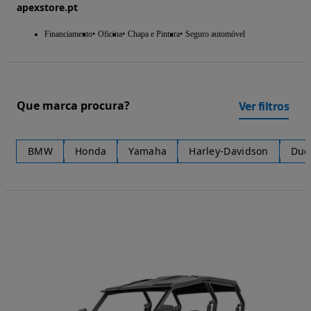
apexstore.pt
Financiamento
Oficina
Chapa e Pintura
Seguro automóvel
Que marca procura?
Ver filtros
BMW
Honda
Yamaha
Harley-Davidson
Duc