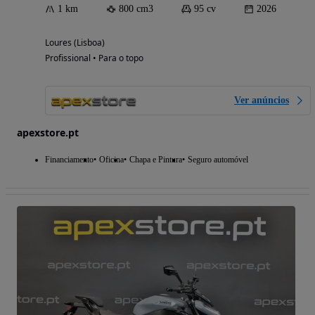
1 km
800 cm3
95 cv
2026
Loures (Lisboa)
Profissional • Para o topo
Ver anúncios
apexstore.pt
Financiamento
Oficina
Chapa e Pintura
Seguro automóvel