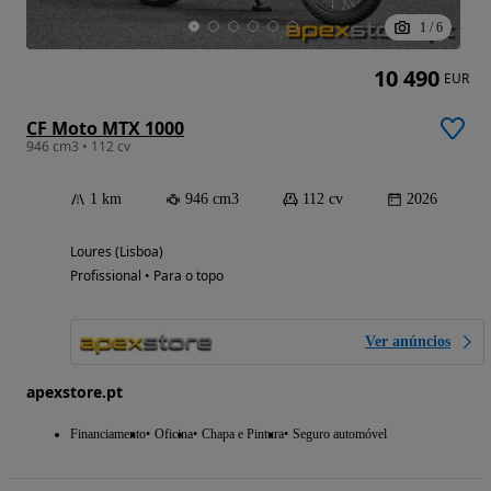
1
/
6
10 490
EUR
CF Moto MTX 1000
946 cm3 • 112 cv
1 km
946 cm3
112 cv
2026
Loures (Lisboa)
Profissional • Para o topo
Ver anúncios
apexstore.pt
Financiamento
Oficina
Chapa e Pintura
Seguro automóvel