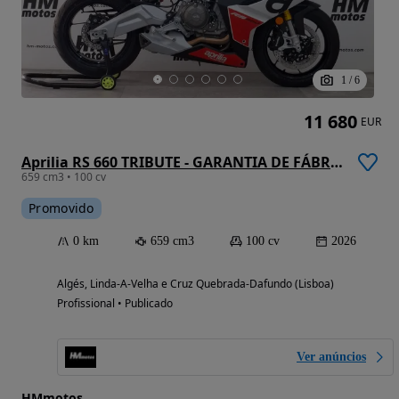
1
/
6
11 680
EUR
Aprilia RS 660 TRIBUTE - GARANTIA DE FÁBRICA
659 cm3 • 100 cv
Promovido
0 km
659 cm3
100 cv
2026
Algés, Linda-A-Velha e Cruz Quebrada-Dafundo (Lisboa)
Profissional • Publicado
Ver anúncios
HMmotos