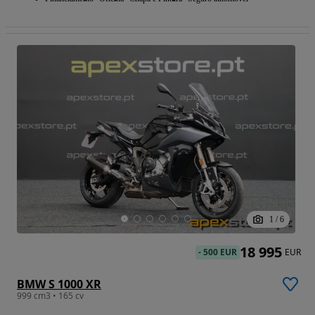
1
/
6
18 995
-
500 EUR
EUR
BMW S 1000 XR
999 cm3 • 165 cv