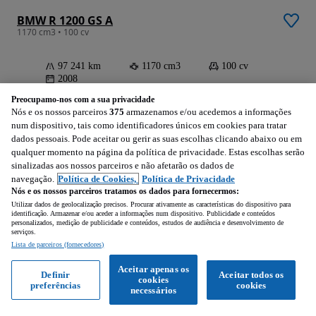
BMW R 1200 GS A
1170 cm3 • 100 cv
97 241 km
1170 cm3
100 cv
2008
Preocupamo-nos com a sua privacidade
Enxara do Bispo, Gradil e Vila Franca do Rosário (Lisboa)
Nós e os nossos parceiros
375
armazenamos e/ou acedemos a informações
num dispositivo, tais como identificadores únicos em cookies para tratar
Particular • Para o topo
dados pessoais. Pode aceitar ou gerir as suas escolhas clicando abaixo ou em
qualquer momento na página da política de privacidade. Estas escolhas serão
sinalizadas aos nossos parceiros e não afetarão os dados de
navegação.
Política de Cookies,
Política de Privacidade
Nós e os nossos parceiros tratamos os dados para fornecermos:
18 800
EUR
Utilizar dados de geolocalização precisos. Procurar ativamente as características do dispositivo para
identificação. Armazenar e/ou aceder a informações num dispositivo. Publicidade e conteúdos
personalizados, medição de publicidade e conteúdos, estudos de audiência e desenvolvimento de
serviços.
Lista de parceiros (fornecedores)
Aceitar apenas os
Definir
Aceitar todos os
cookies
preferências
cookies
necessários