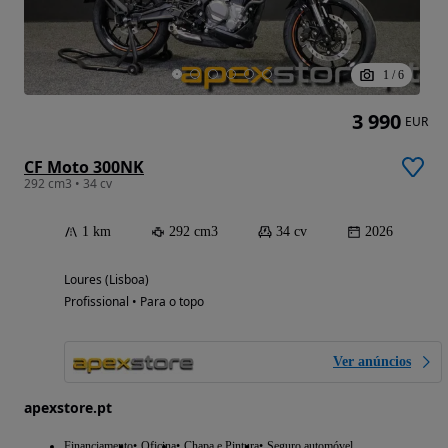
1
/
6
3 990
EUR
CF Moto 300NK
292 cm3 • 34 cv
1 km
292 cm3
34 cv
2026
Loures (Lisboa)
Profissional • Para o topo
Ver anúncios
apexstore.pt
Financiamento
Oficina
Chapa e Pintura
Seguro automóvel