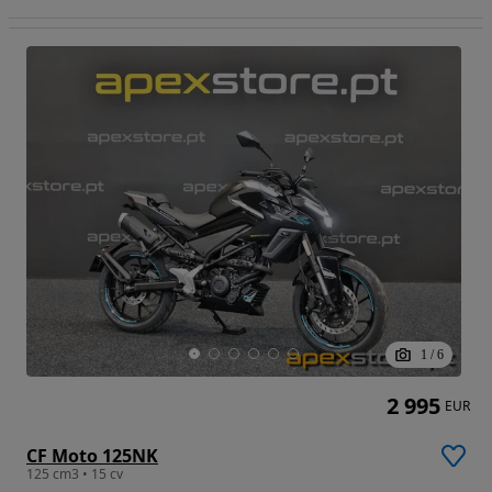
1
/
6
2 995
EUR
CF Moto 125NK
125 cm3 • 15 cv