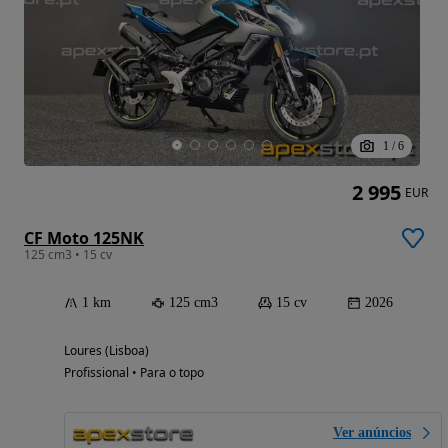
1
/
6
2 995
EUR
CF Moto 125NK
125 cm3 • 15 cv
1 km
125 cm3
15 cv
2026
Loures (Lisboa)
Profissional • Para o topo
Ver anúncios