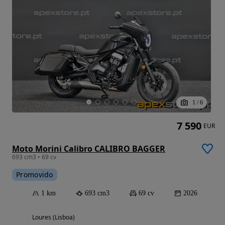
1
/
6
7 590
EUR
Moto Morini Calibro CALIBRO BAGGER
693 cm3 • 69 cv
Promovido
1 km
693 cm3
69 cv
2026
Loures (Lisboa)