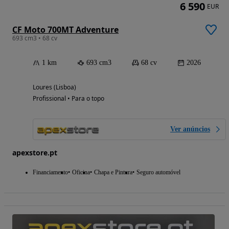
6 590
EUR
CF Moto 700MT Adventure
693 cm3 • 68 cv
1 km
693 cm3
68 cv
2026
Loures (Lisboa)
Profissional • Para o topo
Ver anúncios
apexstore.pt
Financiamento
Oficina
Chapa e Pintura
Seguro automóvel