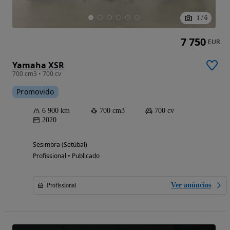
1
/
6
7 750
EUR
Yamaha XSR
700 cm3 • 700 cv
Promovido
6 900 km
700 cm3
700 cv
2020
Sesimbra (Setúbal)
Profissional • Publicado
Ver anúncios
Profissional