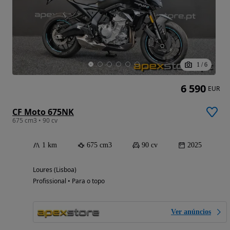
1
/
6
6 590
EUR
CF Moto 675NK
675 cm3 • 90 cv
1 km
675 cm3
90 cv
2025
Loures (Lisboa)
Profissional • Para o topo
Ver anúncios