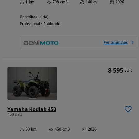
1 km
798 cm3
140 cv
2026
Benedita (Leiria)
Profissional • Publicado
Ver anúncios
8 595
EUR
Yamaha Kodiak 450
450 cm3
50 km
450 cm3
2026