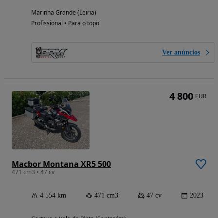
Marinha Grande (Leiria)
Profissional • Para o topo
Ver anúncios
4 800
EUR
Macbor Montana XR5 500
471 cm3 • 47 cv
4 554 km
471 cm3
47 cv
2023