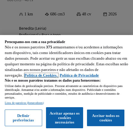
1 km
686 cm3
48 cv
2026
Benedita (Leiria)
Profissional • Para o topo
Preocupamo-nos com a sua privacidade
Nós e os nossos parceiros
375
armazenamos e/ou acedemos a informações
num dispositivo, tais como identificadores únicos em cookies para tratar
Ver anúncios
dados pessoais. Pode aceitar ou gerir as suas escolhas clicando abaixo ou em
qualquer momento na página da política de privacidade. Estas escolhas serão
sinalizadas aos nossos parceiros e não afetarão os dados de
navegação.
Política de Cookies,
Política de Privacidade
Nós e os nossos parceiros tratamos os dados para fornecermos:
Utilizar dados de geolocalização precisos. Procurar ativamente as características do dispositivo para
identificação. Armazenar e/ou aceder a informações num dispositivo. Publicidade e conteúdos
personalizados, medição de publicidade e conteúdos, estudos de audiência e desenvolvimento de
serviços.
Lista de parceiros (fornecedores)
Aceitar apenas os
Definir
Aceitar todos os
cookies
preferências
cookies
necessários