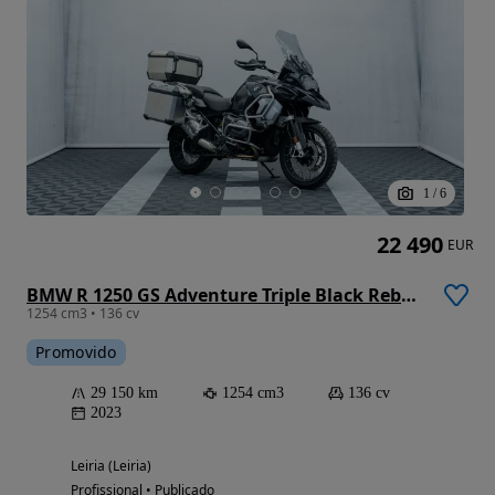
1
/
6
22 490
EUR
BMW R 1250 GS Adventure Triple Black Rebaixada (499)
1254 cm3 • 136 cv
Promovido
29 150 km
1254 cm3
136 cv
2023
Leiria (Leiria)
Profissional • Publicado