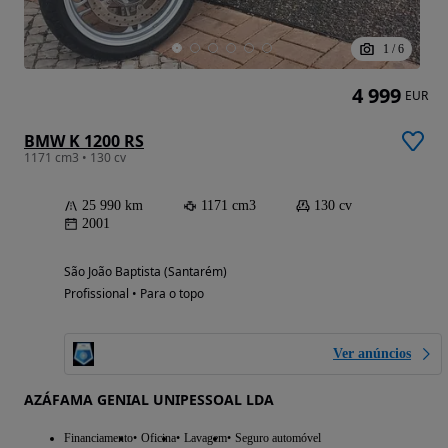
1
/
6
4 999
EUR
BMW K 1200 RS
1171 cm3 • 130 cv
25 990 km
1171 cm3
130 cv
2001
São João Baptista (Santarém)
Profissional • Para o topo
Ver anúncios
AZÁFAMA GENIAL UNIPESSOAL LDA
Financiamento
Oficina
Lavagem
Seguro automóvel