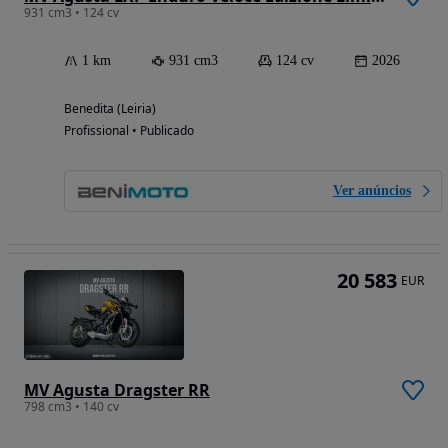
931 cm3 • 124 cv
1 km
931 cm3
124 cv
2026
Benedita (Leiria)
Profissional • Publicado
Ver anúncios
20 583
EUR
MV Agusta Dragster RR
798 cm3 • 140 cv