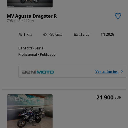
MV Agusta Dragster R
798 cm3 • 112 cv
1 km
798 cm3
112 cv
2026
Benedita (Leiria)
Profissional • Publicado
Ver anúncios
21 900
EUR