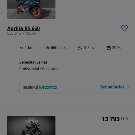
Aprilia RS 660
660 cm3 • 105 cv
1 km
660 cm3
105 cv
2026
Benedita (Leiria)
Profissional • Publicado
Ver anúncios
13 793
EUR