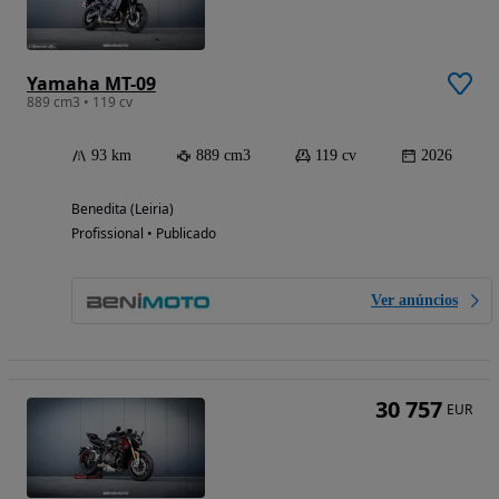
Yamaha MT-09
889 cm3 • 119 cv
93 km
889 cm3
119 cv
2026
Benedita (Leiria)
Profissional • Publicado
Ver anúncios
30 757
EUR