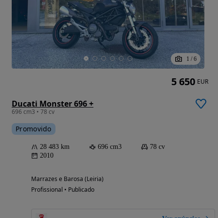
1
/
6
5 650
EUR
Ducati Monster 696 +
696 cm3 • 78 cv
Promovido
28 483 km
696 cm3
78 cv
2010
Marrazes e Barosa (Leiria)
Profissional • Publicado