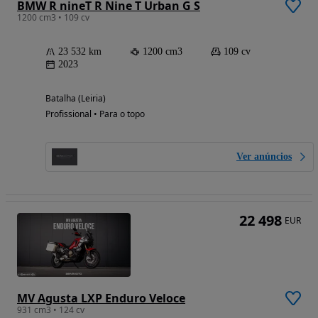
BMW R nineT R Nine T Urban G S
1200 cm3 • 109 cv
23 532 km
1200 cm3
109 cv
2023
Batalha (Leiria)
Profissional • Para o topo
Ver anúncios
22 498
EUR
MV Agusta LXP Enduro Veloce
931 cm3 • 124 cv