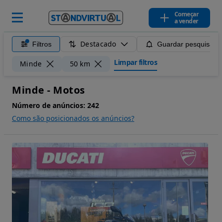
Começar
a vender
Destacado
Filtros
Guardar pesquisa
Limpar filtros
Minde
50 km
Minde - Motos
Número de anúncios:
242
Como são posicionados os anúncios?