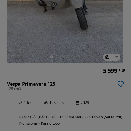
1
/
6
5 599
EUR
Vespa Primavera 125
125 cm3
1 km
125 cm3
2026
Tomar (São João Baptista) e Santa Maria dos Olivais (Santarém)
Profissional • Para o topo