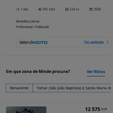
1 km
931 cm3
124 cv
2026
Benedita (Leiria)
Profissional • Publicado
Ver anúncios
Em que zona de Minde procura?
Ver filtros
Benavente
Tomar (São João Baptista) e Santa Maria dos
12 575
EUR