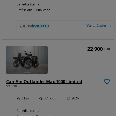
Benedita (Leiria)
Profissional • Publicado
Ver anúncios
22 900
EUR
Can-Am Outlander Max 1000 Limited
999 cm3
1 km
999 cm3
2026
Benedita (Leiria)