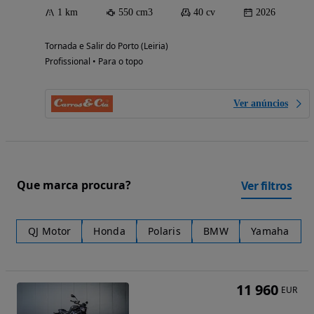
1 km
550 cm3
40 cv
2026
Tornada e Salir do Porto (Leiria)
Profissional • Para o topo
Ver anúncios
Que marca procura?
Ver filtros
QJ Motor
Honda
Polaris
BMW
Yamaha
11 960
EUR