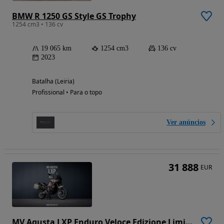
BMW R 1250 GS Style GS Trophy
1254 cm3 • 136 cv
19 065 km
1254 cm3
136 cv
2023
Batalha (Leiria)
Profissional • Para o topo
Ver anúncios
31 888
EUR
MV Agusta LXP Enduro Veloce Edizione Limitata