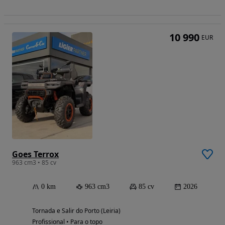
10 990
EUR
Goes Terrox
963 cm3 • 85 cv
0 km
963 cm3
85 cv
2026
Tornada e Salir do Porto (Leiria)
Profissional • Para o topo