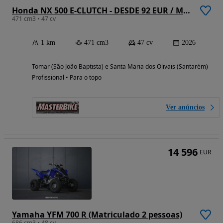
Honda NX 500 E-CLUTCH - DESDE 92 EUR / MÊS !!
471 cm3 • 47 cv
1 km
471 cm3
47 cv
2026
Tomar (São João Baptista) e Santa Maria dos Olivais (Santarém)
Profissional • Para o topo
Ver anúncios
14 596
EUR
Yamaha YFM 700 R (Matriculado 2 pessoas)
686 cm3 • 48 cv