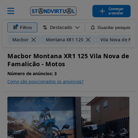
Começar
a vender
Destacado
Filtros
Guardar pesquisa
Macbor
Montana XR1 125
Vila Nova de Fam
Macbor Montana XR1 125 Vila Nova de
Famalicão - Motos
Número de anúncios:
3
Como são posicionados os anúncios?