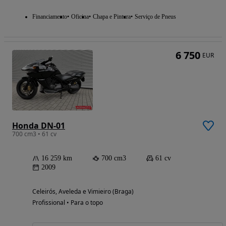
Financiamento
Oficina
Chapa e Pintura
Serviço de Pneus
6 750
EUR
Honda DN-01
700 cm3 • 61 cv
16 259 km
700 cm3
61 cv
2009
Celeirós, Aveleda e Vimieiro (Braga)
Profissional • Para o topo