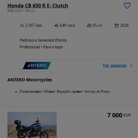
Honda CB 650 R E- Clutch
649 cm3 • 95 cv
2 017 km
649 cm3
95 cv
2026
Pedroso e Seixezelo (Porto)
Profissional • Para o topo
Ver anúncios
ANTERO Motorcycles
Financiamento
Oficina
Repações rápidas
Serviço de Pneus
7 000
EUR