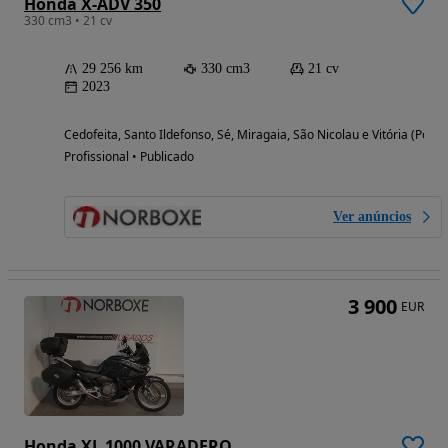
Honda X-ADV 350
330 cm3 • 21 cv
29 256 km
330 cm3
21 cv
2023
Cedofeita, Santo Ildefonso, Sé, Miragaia, São Nicolau e Vitória (Porto
Profissional • Publicado
Ver anúncios
3 900
EUR
Honda XL 1000 VARADERO