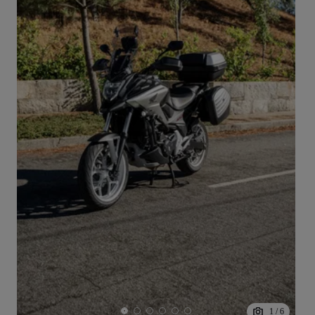
1
/
6