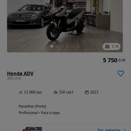
1
/
6
5 750
EUR
Honda ADV
350 cm3
12 000 km
350 cm3
2023
Paranhos (Porto)
Profissional • Para o topo
Ver anúncios