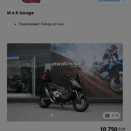
M e R Garage
Financiamento
Entrega em casa
1
/
6
10 750
EUR