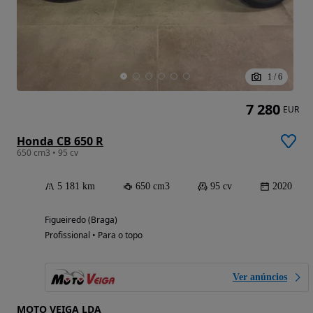
1
/
6
7 280
EUR
Honda CB 650 R
650 cm3 • 95 cv
5 181 km
650 cm3
95 cv
2020
Figueiredo (Braga)
Profissional • Para o topo
Ver anúncios
MOTO VEIGA LDA