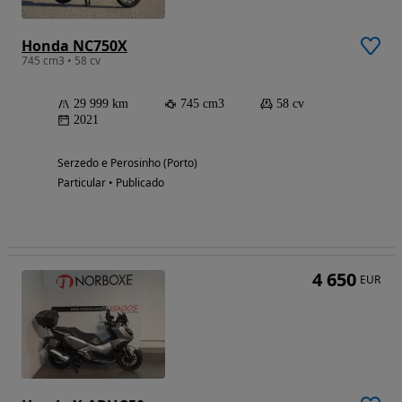
Honda NC750X
745 cm3 • 58 cv
29 999 km
745 cm3
58 cv
2021
Serzedo e Perosinho (Porto)
Particular • Publicado
4 650
EUR