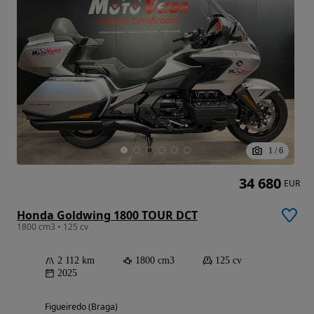
1
/
6
34 680
EUR
Honda Goldwing 1800 TOUR DCT
1800 cm3 • 125 cv
2 112 km
1800 cm3
125 cv
2025
Figueiredo (Braga)