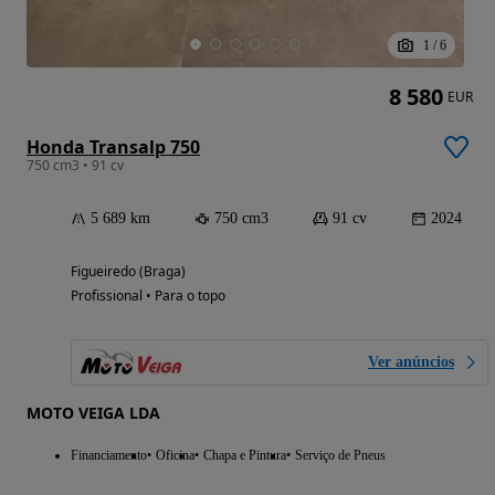
1
/
6
8 580
EUR
Honda Transalp 750
750 cm3 • 91 cv
5 689 km
750 cm3
91 cv
2024
Figueiredo (Braga)
Profissional • Para o topo
Ver anúncios
MOTO VEIGA LDA
Financiamento
Oficina
Chapa e Pintura
Serviço de Pneus