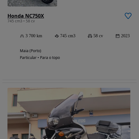
Honda NC750X
745 cm3 • 58 cv
3 700 km
745 cm3
58 cv
2023
Maia (Porto)
Particular • Para o topo