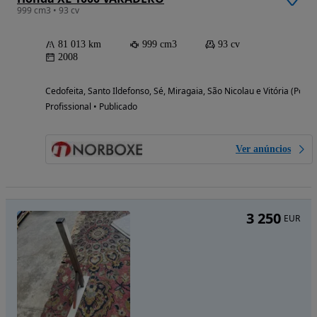
999 cm3 • 93 cv
81 013 km
999 cm3
93 cv
2008
Cedofeita, Santo Ildefonso, Sé, Miragaia, São Nicolau e Vitória (Porto
Profissional • Publicado
Ver anúncios
3 250
EUR