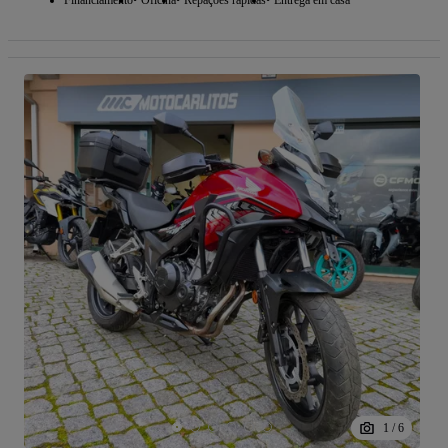
1
/
6