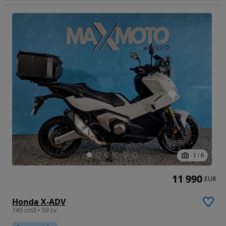
1
/
6
11 990
EUR
Honda X-ADV
745 cm3 • 59 cv