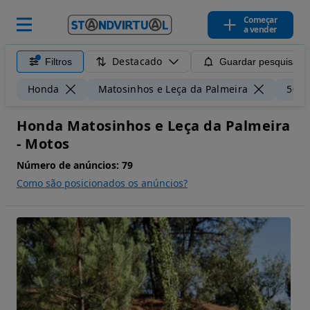
Começar
a vender
Destacado
Filtros
Guardar pesquisa
Honda
Matosinhos e Leça da Palmeira
50 k
Honda Matosinhos e Leça da Palmeira
- Motos
Número de anúncios:
79
Como são posicionados os anúncios?