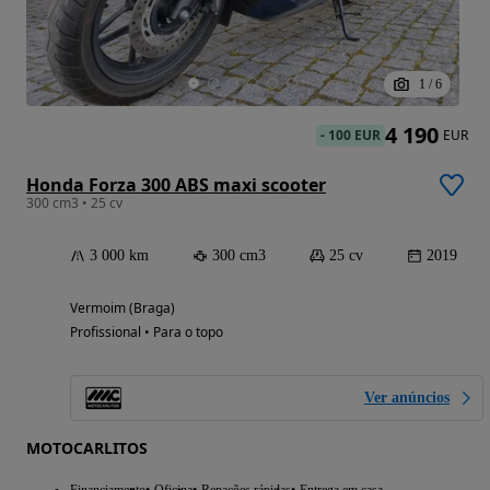
1
/
6
4 190
-
100 EUR
EUR
Honda Forza 300 ABS maxi scooter
300 cm3 • 25 cv
3 000 km
300 cm3
25 cv
2019
Vermoim (Braga)
Profissional • Para o topo
Ver anúncios
MOTOCARLITOS
Financiamento
Oficina
Repações rápidas
Entrega em casa