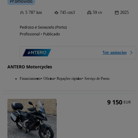
Promovido
5 787 km
745 cm3
59 cv
2025
Pedroso e Seixezelo (Porto)
Profissional • Publicado
Ver anúncios
ANTERO Motorcycles
Financiamento
Oficina
Repações rápidas
Serviço de Pneus
9 150
EUR