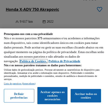
Honda X-ADV 750 Akrapovic
9 617 km
2022
Aves (Porto)
Preocupamo-nos com a sua privacidade
Nós e os nossos parceiros
375
armazenamos e/ou acedemos a informações
Profissional • Para o topo
num dispositivo, tais como identificadores únicos em cookies para tratar
dados pessoais. Pode aceitar ou gerir as suas escolhas clicando abaixo ou em
qualquer momento na página da política de privacidade. Estas escolhas serão
Ver anúncios
sinalizadas aos nossos parceiros e não afetarão os dados de
navegação.
Política de Cookies,
Política de Privacidade
MOTOCAR
Nós e os nossos parceiros tratamos os dados para fornecermos:
Utilizar dados de geolocalização precisos. Procurar ativamente as características do dispositivo para
identificação. Armazenar e/ou aceder a informações num dispositivo. Publicidade e conteúdos
Financiamento
Oficina
Repações rápidas
Serviço de Pneus
personalizados, medição de publicidade e conteúdos, estudos de audiência e desenvolvimento de
serviços.
Lista de parceiros (fornecedores)
Aceitar apenas os
Definir
Aceitar todos os
cookies
preferências
cookies
necessários