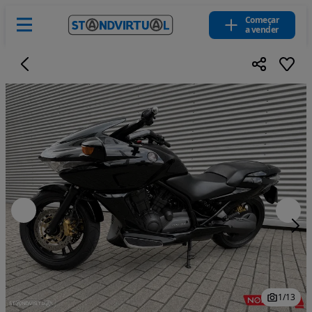
Começar
a vender
1
/
13