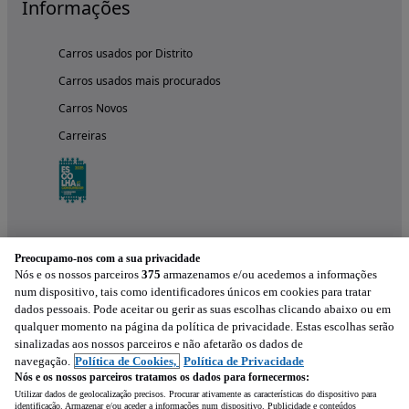
Informações
Carros usados por Distrito
Carros usados mais procurados
Carros Novos
Carreiras
Preocupamo-nos com a sua privacidade
Nós e os nossos parceiros
375
armazenamos e/ou acedemos a informações
num dispositivo, tais como identificadores únicos em cookies para tratar
dados pessoais. Pode aceitar ou gerir as suas escolhas clicando abaixo ou em
qualquer momento na página da política de privacidade. Estas escolhas serão
Experimenta a aplicação
sinalizadas aos nossos parceiros e não afetarão os dados de
navegação.
Política de Cookies,
Política de Privacidade
Nós e os nossos parceiros tratamos os dados para fornecermos:
Utilizar dados de geolocalização precisos. Procurar ativamente as características do dispositivo para
identificação. Armazenar e/ou aceder a informações num dispositivo. Publicidade e conteúdos