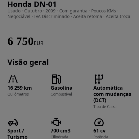
Honda DN-01
Imagem 1 de 13
Usado · Outubro · 2009 · Com garantia · Poucos KMs ·
Negociável · IVA Discriminado · Aceita retoma · Aceita troca
6 750
EUR
Visão geral
16 259 km
Gasolina
Automática
com mudanças
Quilómetros
Combustível
(DCT)
Tipo de Caixa
Sport /
700 cm3
61 cv
Turismo
Cilindrada
Potência