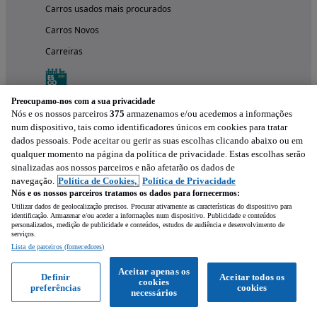
Carros usados mais procurados
Carros Novos
Carreiras
Preocupamo-nos com a sua privacidade
Nós e os nossos parceiros
375
armazenamos e/ou acedemos a informações
num dispositivo, tais como identificadores únicos em cookies para tratar
dados pessoais. Pode aceitar ou gerir as suas escolhas clicando abaixo ou em
qualquer momento na página da política de privacidade. Estas escolhas serão
sinalizadas aos nossos parceiros e não afetarão os dados de
navegação.
Política de Cookies,
Política de Privacidade
Nós e os nossos parceiros tratamos os dados para fornecermos:
Experimenta a aplicação
Utilizar dados de geolocalização precisos. Procurar ativamente as características do dispositivo para
identificação. Armazenar e/ou aceder a informações num dispositivo. Publicidade e conteúdos
personalizados, medição de publicidade e conteúdos, estudos de audiência e desenvolvimento de
serviços.
Lista de parceiros (fornecedores)
Aceitar apenas os
Definir
Aceitar todos os
cookies
preferências
cookies
necessários