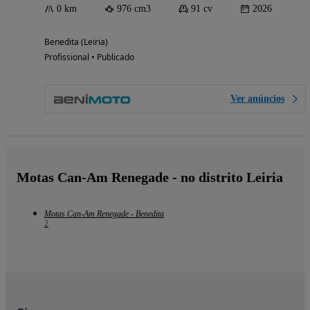
0 km
976 cm3
91 cv
2026
Benedita (Leiria)
Profissional • Publicado
Ver anúncios
Motas Can-Am Renegade - no distrito Leiria
Motas Can-Am Renegade - Benedita
2