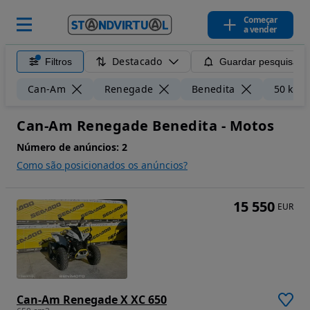
Começar
a vender
Destacado
Filtros
Guardar pesquisa
Can-Am
Renegade
Benedita
50 km
Can-Am Renegade Benedita - Motos
Número de anúncios:
2
Como são posicionados os anúncios?
15 550
EUR
Can-Am Renegade X XC 650