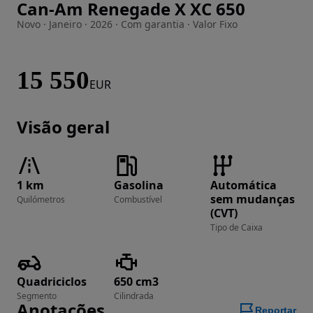
Can-Am Renegade X XC 650
Imagem 1 de 9
Novo · Janeiro · 2026 · Com garantia · Valor Fixo
15 550
EUR
Visão geral
1 km
Gasolina
Automática
sem mudanças
Quilómetros
Combustível
(CVT)
Tipo de Caixa
Quadriciclos
650 cm3
Segmento
Cilindrada
Anotações
Reportar