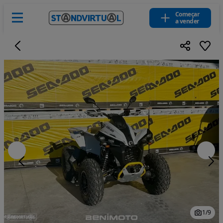
Começar
a vender
1
/
9