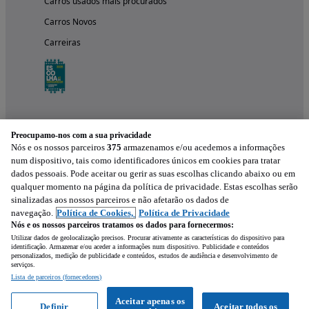
Carros usados mais procurados
Carros Novos
Carreiras
Preocupamo-nos com a sua privacidade
Nós e os nossos parceiros
375
armazenamos e/ou acedemos a informações
num dispositivo, tais como identificadores únicos em cookies para tratar
dados pessoais. Pode aceitar ou gerir as suas escolhas clicando abaixo ou em
qualquer momento na página da política de privacidade. Estas escolhas serão
Experimenta a aplicação
sinalizadas aos nossos parceiros e não afetarão os dados de
navegação.
Política de Cookies,
Política de Privacidade
Nós e os nossos parceiros tratamos os dados para fornecermos:
Utilizar dados de geolocalização precisos. Procurar ativamente as características do dispositivo para
identificação. Armazenar e/ou aceder a informações num dispositivo. Publicidade e conteúdos
personalizados, medição de publicidade e conteúdos, estudos de audiência e desenvolvimento de
serviços.
Lista de parceiros (fornecedores)
Mensagem
Aceitar apenas os
Definir
Aceitar todos os