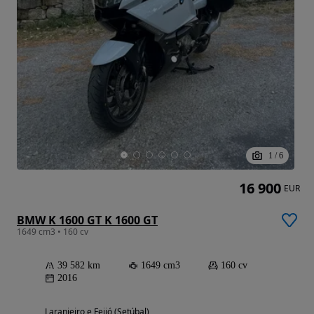
1
/
6
16 900
EUR
BMW K 1600 GT K 1600 GT
1649 cm3 • 160 cv
39 582 km
1649 cm3
160 cv
2016
Laranjeiro e Feijó (Setúbal)