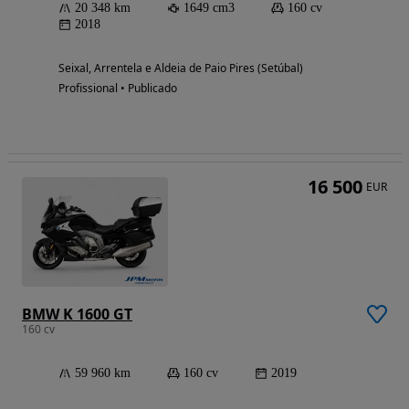
20 348 km
1649 cm3
160 cv
2018
Seixal, Arrentela e Aldeia de Paio Pires (Setúbal)
Profissional • Publicado
16 500
EUR
BMW K 1600 GT
160 cv
59 960 km
160 cv
2019