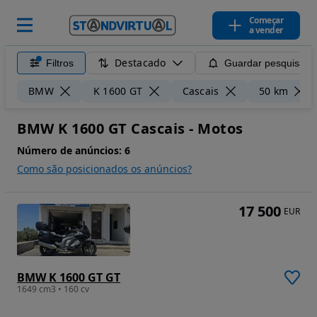
Começar
a vender
Destacado
Filtros
Guardar pesquisa
BMW
K 1600 GT
Cascais
50 km
BMW K 1600 GT Cascais - Motos
Número de anúncios:
6
Como são posicionados os anúncios?
17 500
EUR
BMW K 1600 GT GT
1649 cm3 • 160 cv