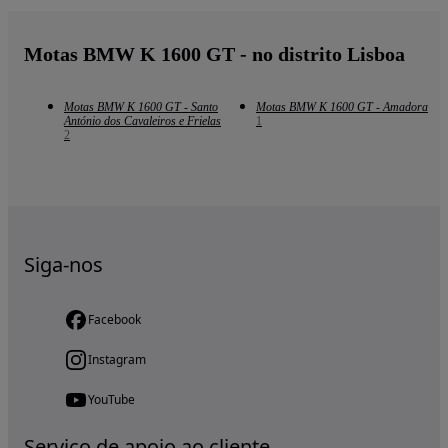
Motas BMW K 1600 GT - no distrito Lisboa
Motas BMW K 1600 GT - Santo
Motas BMW K 1600 GT - Amadora
António dos Cavaleiros e Frielas
1
2
Siga-nos
Facebook
Instagram
YouTube
Serviço de apoio ao cliente