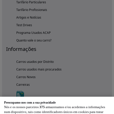
Tarifário Particulares
Tarifário Profissionais
Artigos e Notícias
Test Drives
Programa Usados ACAP
Quanto vale o seu carro?
Informações
Carros usados por Distrito
Carros usados mais procurados
Carros Novos
Carreiras
Preocupamo-nos com a sua privacidade
Nós e os nossos parceiros
375
armazenamos e/ou acedemos a informações
num dispositivo, tais como identificadores únicos em cookies para tratar