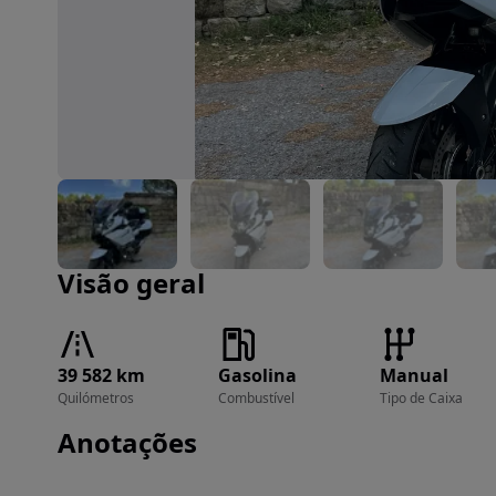
Imagem 1 de 41
Visão geral
39 582 km
Gasolina
Manual
Quilómetros
Combustível
Tipo de Caixa
Anotações