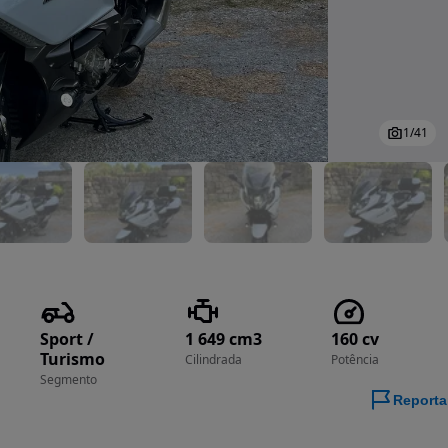
1
/
41
Sport /
1 649 cm3
160 cv
Turismo
Cilindrada
Potência
Segmento
Reporta