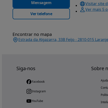
Mensagem
Visitar site 
Ver mais 5 
Ver telefone
Encontrar no mapa
Estrada da Algazarra, 33B Feijo - 2810-015 Laranj
Siga-nos
Sobre 
Ajud
Facebook
Cont
Instagram
Polít
YouTube
Intel