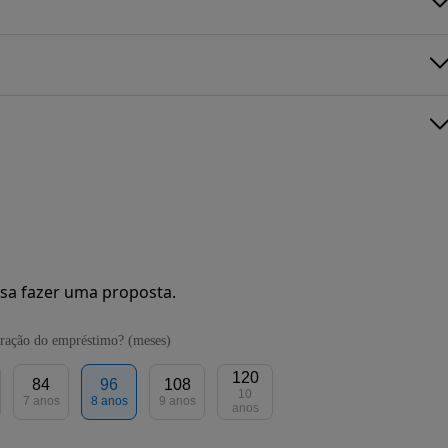
sa fazer uma proposta.
ração do empréstimo? (meses)
120
84
96
108
10
7 anos
8 anos
9 anos
anos