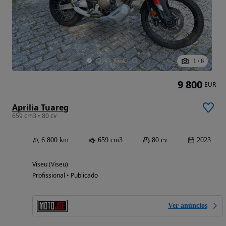
1
/
6
9 800
EUR
Aprilia Tuareg
659 cm3 • 80 cv
6 800 km
659 cm3
80 cv
2023
Viseu (Viseu)
Profissional • Publicado
Ver anúncios