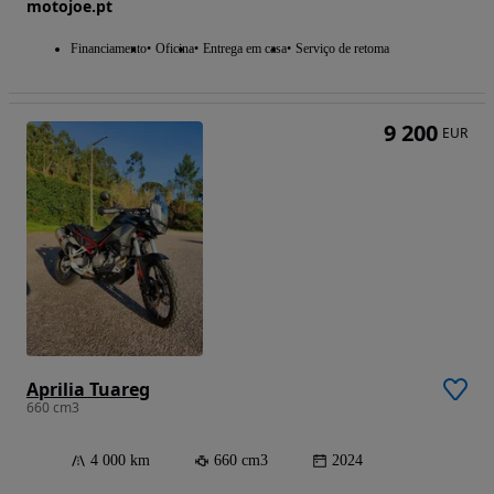
motojoe.pt
Financiamento
Oficina
Entrega em casa
Serviço de retoma
9 200
EUR
Aprilia Tuareg
660 cm3
4 000 km
660 cm3
2024