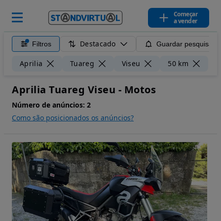
Começar
a vender
Destacado
Filtros
Guardar pesquisa
Li
Aprilia
Tuareg
Viseu
50 km
Aprilia Tuareg Viseu - Motos
Número de anúncios:
2
Como são posicionados os anúncios?